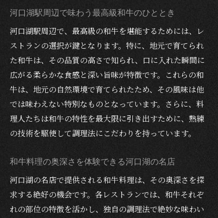
河口湖の景色と和牛を楽しむ贅沢な時間
河口湖駅周辺で味わう最高級和牛のひととき
デートに最適な和牛料理のペアリング
河口湖駅周辺で、最高級の和牛を堪能するためには、レ
贅沢な和牛とワインの融合河口湖駅周辺で特別
ストランの選択が鍵となります。特に、地元で育てられ
なデートを
た和牛は、その品質の高さで知られ、口に入れた瞬間に
河口湖駅で味わう和牛とワインのペアリン
広がる柔らかな食感と深い旨味が特徴です。これらの和
グ
牛は、地元の自然環境で育てられたため、その風味は他
地元のワインと和牛が織りなす極上の料理
では味わえない特別なものとなっています。さらに、料
特別な日のための和牛とワインの選び方
理人たちは和牛の特性を最大限に引き出すために、熟練
和牛とワインのマリアージュを堪能できる
の技術を駆使して調理法にこだわりを持っています。
お店
和牛料理の奥深さを体験できる河口湖の名店
デートにぴったりな和牛とワインのコース
メニュー
河口湖の名店で提供される和牛料理は、その奥深さを探
求する絶好の機会です。各レストランでは、和牛それぞ
和牛とワインで心に残るひとときを
れの部位の特徴を活かし、独自の調理法で絶妙な味わい
地元産食材と甲州ワインが奏でる河口湖のレス