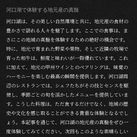
河口湖で体験する地元産の真髄
河口湖は、その美しい自然環境と共に、地元産の食材の
豊かさで訪れる人々を魅了します。ここでの食事は、ま
さにこの地域の真髄を体験するための絶好の機会です。
特に、地元で育まれた野菜や果物、そして近隣の牧場で
育った和牛は、鮮度と味わいが一際優れています。これ
に加えて、地元の甲州ワインとのペアリングは、味覚の
ハーモニーを楽しむ最高の瞬間を提供します。河口湖周
辺のレストランでは、シェフたちがその技とセンスを駆
使し、季節ごとの旬を活かしたメニューを提供していま
す。こうした料理は、ただ食するだけでなく、地域の歴
史や文化を感じ取ることができる貴重な体験となるでし
ょう。本記事を通じて、河口湖の地元産の真髄をぜひ一
度体験してみてください。次回もこのような素晴らしい