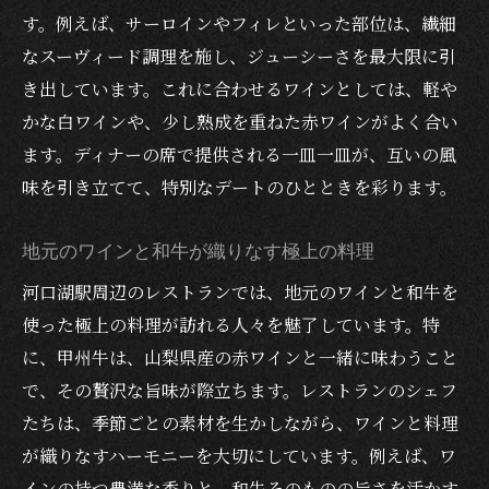
す。例えば、サーロインやフィレといった部位は、繊細
なスーヴィード調理を施し、ジューシーさを最大限に引
き出しています。これに合わせるワインとしては、軽や
かな白ワインや、少し熟成を重ねた赤ワインがよく合い
ます。ディナーの席で提供される一皿一皿が、互いの風
味を引き立てて、特別なデートのひとときを彩ります。
地元のワインと和牛が織りなす極上の料理
河口湖駅周辺のレストランでは、地元のワインと和牛を
使った極上の料理が訪れる人々を魅了しています。特
に、甲州牛は、山梨県産の赤ワインと一緒に味わうこと
で、その贅沢な旨味が際立ちます。レストランのシェフ
たちは、季節ごとの素材を生かしながら、ワインと料理
が織りなすハーモニーを大切にしています。例えば、ワ
インの持つ豊満な香りと、和牛そのものの旨さを活かす