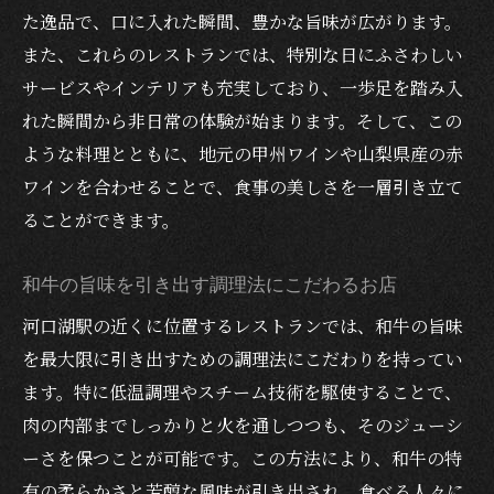
た逸品で、口に入れた瞬間、豊かな旨味が広がります。
デートを特別にする和牛とワインの組み合
また、これらのレストランでは、特別な日にふさわしい
わせ
サービスやインテリアも充実しており、一歩足を踏み入
美しい夜景と共に楽しむ和牛とワインの魅
れた瞬間から非日常の体験が始まります。そして、この
力
ような料理とともに、地元の甲州ワインや山梨県産の赤
和牛とワインで彩るロマンティックな夜
ワインを合わせることで、食事の美しさを一層引き立て
河口湖駅近くで出会う和牛とワインの贅沢な時
ることができます。
間
駅近で楽しめる極上和牛料理の店
和牛の旨味を引き出す調理法にこだわるお店
和牛とワインで過ごす贅沢なデート
河口湖駅の近くに位置するレストランでは、和牛の旨味
を最大限に引き出すための調理法にこだわりを持ってい
河口湖駅周辺の和牛専門店の魅力
ます。特に低温調理やスチーム技術を駆使することで、
駅近で味わう和牛とワインの至福のひとと
肉の内部までしっかりと火を通しつつも、そのジューシ
き
ーさを保つことが可能です。この方法により、和牛の特
和牛とワインで特別な時間を共有しよう
有の柔らかさと芳醇な風味が引き出され、食べる人々に