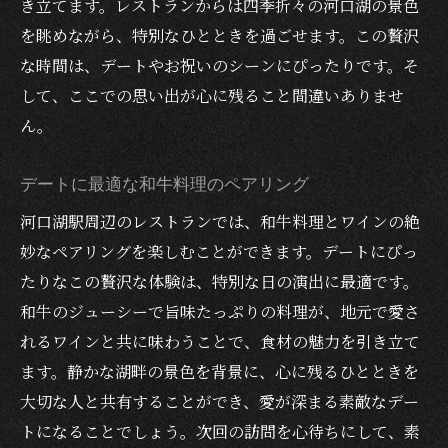
き立てます。レストランからは四季折々の河口湖の景色
ト
を眺めながら、特別なひとときを過ごせます。この贅沢
和牛とワインを楽しむためのレストランガ
な時間は、デートやお祝いのシーンにぴったりです。そ
イド
して、ここでの思い出が心に残ること間違いありませ
デートを成功させるレストラン選びの秘訣
ん。
河口湖で極上の時間を過ごすレストラン
デートに最適な和牛料理のペアリング
心に響く和牛とワインの一皿河口湖でのデート
河口湖駅周辺のレストランでは、和牛料理とワインの絶
を楽しむ
妙なペアリングを楽しむことができます。デートにぴっ
心に残る和牛の一皿を提供するレストラン
たりなこの贅沢な体験は、特別な日の演出に最適です。
特別なデートを演出する和牛とワインの魅
和牛のジューシーで旨味たっぷりの料理が、地元で愛さ
力
れるワインと共に味わうことで、食材の魅力を引き立て
河口湖で味わう感動的な和牛料理
ます。静かな湖畔の景色を背景に、心に残るひとときを
デートを彩る和牛とワインの物語
大切な人と共有することができ、愛が深まる素敵なデー
一皿に込められた和牛とワインの贅沢
トになることでしょう。次回の訪問を心待ちにして、素