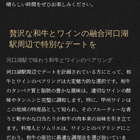
河口湖で出会う一生の思い出の一皿
晴らしい時間をぜひお楽しみください。
贅沢な和牛とワインの融合河口湖
駅周辺で特別なデートを
河口湖駅で味わう和牛とワインのペアリング
河口湖駅周辺でデートを計画されている方にとって、和
牛とワインのペアリングは大変魅力的な選択です。和牛
のタンパク質と脂肪の豊かな風味は、適切なワインの酸
味やタンニンと完璧に調和します。特に、甲州ワインは
この地域の特産品として知られ、そのフルーティーな香
りと軽やかな口当たりが和牛の肉本来の旨味を引き立て
ます。料理人とソムリエは、ワインとのペアリングにこ
だわり、和牛の部位に最適な調理法を選び抜いていま