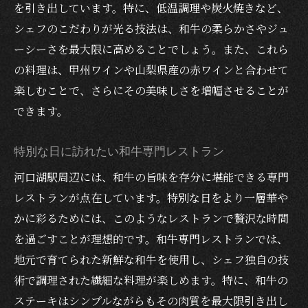
を引き出しています。特に、低温調理や炭火焼きなど、
トラン体験
シェフのこだわりが光る技法は、和牛の柔らかさやジュ
甲州ワインと地元食材の絶妙な組み合わせ
ーシーさを最大限に高めることでしょう。また、これら
地元の味を堪能できるレストランの魅力
の料理は、甲州ワインや山梨県産の赤ワインと合わせて
甲州ワインの豊かな香りと地元食材のハー
楽しむことで、さらにその美味しさを増幅させることが
モニー
できます。
地域の恵みを感じる贅沢な食の時間
河口湖で体験する地元産の真髄
特別な日に訪れたい和牛専門レストラン
甲州ワインと共に楽しむ至福の食事
河口湖駅周辺には、和牛の旨味を存分に堪能できる専門
和牛とワインのマリアージュで心に残る河口湖
レストランが点在しています。特別な日をより一層華や
の夜を
かに彩るためには、このようなレストランで贅沢な時間
を過ごすことが理想的です。和牛専門レストランでは、
和牛とワインが織りなす贅沢なディナー
地元で育てられた新鮮な和牛を使用し、シェフ独自の技
心に響く夜を演出する和牛とワインの選び
術で調理された繊細な料理が楽しめます。特に、和牛の
方
ステーキはシンプルながらもその肉質を最大限引き出し
河口湖で味わう和牛とワインの最高の瞬間