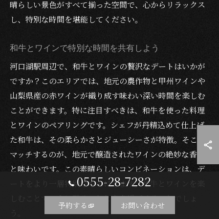
晴らしい景色がすべて揃った空間で、心からリラックス
し、特別な時間を堪能してください。
和牛とワインで特別な時間を共有しよう
河口湖駅周辺で、和牛とワインの贅沢なデートはいかが
ですか？このエリアでは、地元の農作物と甲州ワインや
山梨県産の赤ワインが織り成す味わい深い時間を楽しむ
ことができます。特に注目すべきは、和牛を使った料理
とワインのペアリングです。シェフが丹精込めて仕上げ
た和牛は、その柔らかさとジューシーさが特徴。そこに
マッチするのが、地元で醸造されたワインの絶妙な香り
と味わいです。この素晴らしいコンビネーションは、デ
0555-28-7282
ートをより一層特別なものにします。和牛とワインを楽
しむことで、心に残るひとときを過ごせることでしょ
予約する
お問い合わせ
う。