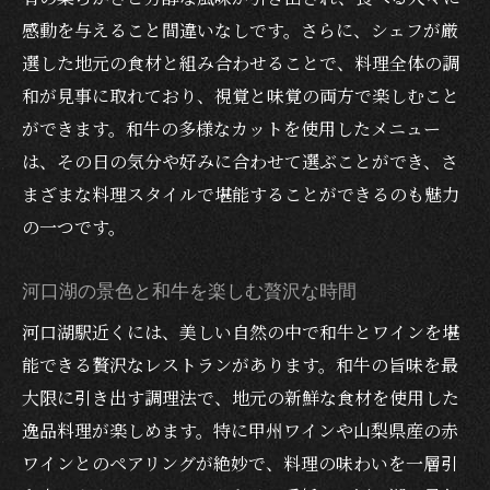
駅近で出会う和牛とワインのマリアージュ
感動を与えること間違いなしです。さらに、シェフが厳
美しい景色と共に楽しむ河口湖の和牛とワイン
選した地元の食材と組み合わせることで、料理全体の調
河口湖の絶景を眺めながらの贅沢な食体験
和が見事に取れており、視覚と味覚の両方で楽しむこと
景色に溶け込む和牛とワインのひととき
ができます。和牛の多様なカットを使用したメニュー
河口湖の風景と共に味わう和牛料理
は、その日の気分や好みに合わせて選ぶことができ、さ
まざまな料理スタイルで堪能することができるのも魅力
美しい自然の中で楽しむ和牛とワインの調
の一つです。
和
河口湖の景観と共に心に残る食事を
河口湖の景色と和牛を楽しむ贅沢な時間
和牛とワインで彩る河口湖の絶景ディナー
河口湖駅近くには、美しい自然の中で和牛とワインを堪
河口湖でのデートを極上にするレストランの選
能できる贅沢なレストランがあります。和牛の旨味を最
び方
大限に引き出す調理法で、地元の新鮮な食材を使用した
デートに最適な河口湖の和牛レストラン
逸品料理が楽しめます。特に甲州ワインや山梨県産の赤
特別な日のためのレストラン選びのコツ
ワインとのペアリングが絶妙で、料理の味わいを一層引
河口湖駅周辺のレストランを楽しむポイン