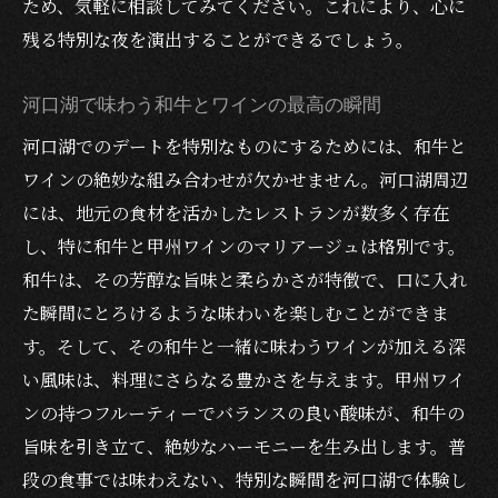
ため、気軽に相談してみてください。これにより、心に
残る特別な夜を演出することができるでしょう。
河口湖で味わう和牛とワインの最高の瞬間
河口湖でのデートを特別なものにするためには、和牛と
ワインの絶妙な組み合わせが欠かせません。河口湖周辺
には、地元の食材を活かしたレストランが数多く存在
し、特に和牛と甲州ワインのマリアージュは格別です。
和牛は、その芳醇な旨味と柔らかさが特徴で、口に入れ
た瞬間にとろけるような味わいを楽しむことができま
す。そして、その和牛と一緒に味わうワインが加える深
い風味は、料理にさらなる豊かさを与えます。甲州ワイ
ンの持つフルーティーでバランスの良い酸味が、和牛の
旨味を引き立て、絶妙なハーモニーを生み出します。普
段の食事では味わえない、特別な瞬間を河口湖で体験し