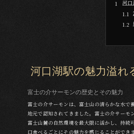
河口
河口湖駅の魅力溢れ
地元
富士の介サーモンの歴史とその魅力
富士の介サーモンは、富士山の清らかな水で
地元で認知されてきました。富士の介サーモ
富士山麓の自然環境を最大限に活かし、持続
口食べるごとにその魅力を感じることができ