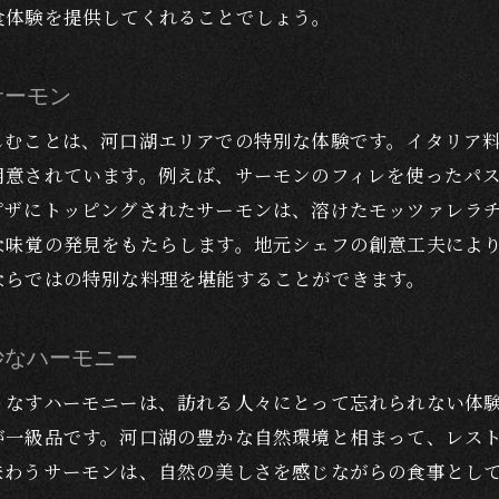
食体験を提供してくれることでしょう。
特別な日のディナーに最適なサーモン料理
富士の介サーモンを使ったデザートの魅力
サーモン
湖駅のレストランで提供される富士の介サーモンの豊かな
しむことは、河口湖エリアでの特別な体験です。イタリア
風味豊かなサーモンを引き立てる調理法
用意されています。例えば、サーモンのフィレを使ったパ
地元のワインと合わせたサーモン料理
ピザにトッピングされたサーモンは、溶けたモッツァレラ
富士の介サーモンの味わいを引き出す秘訣
な味覚の発見をもたらします。地元シェフの創意工夫によ
シェフが語る！サーモンの風味を楽しむポイント
ならではの特別な料理を堪能することができます。
訪れた人々が語るサーモンの魅力
ガイドブックに載らない隠れた名店での楽しみ方
妙なハーモニー
でしか味わえない富士の介サーモンの魅力
りなすハーモニーは、訪れる人々にとって忘れられない体
地元限定！特別なサーモン料理の秘密
が一級品です。河口湖の豊かな自然環境と相まって、レス
富士の介サーモンの品質を保証する要素
味わうサーモンは、自然の美しさを感じながらの食事とし
地元民が愛するサーモン料理ベスト3