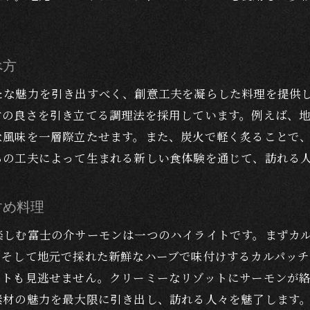
レストランで味わう特別なカルパッチョ体験
山の恵みを堪能！河口湖駅のレストランで味わう絶品サー
富士山の水で育つサーモンの特性
べ方
絶品サーモンを味わえる人気レストラン紹介
たな魅力を引き出すべく、創意工夫を凝らした料理を提供
季節ごとのサーモン料理の楽しみ方
材の良さを引き立てる調理法を採用しています。例えば、
富士の介サーモンが持つ栄養価と健康効果
な風味を一層際立たせます。また、炭火で軽く炙ることで
感動の味わい！富士の介サーモンの秘密
らの工夫によって生まれる新しい食体験を通じて、訪れる
食通が認める富士の介サーモンの美味しさ
湖駅周辺のレストランで体験する特別な食事富士の介サー
すめ料理
絶対に訪れたい！サーモン料理が評判の店
楽しむ富士の介サーモンは一つのハイライトです。まずカ
オリジナルソースで楽しむ富士の介サーモン
、そして地元で採れた新鮮なハーブで味付けするカルパッ
ットも見逃せません。クリーミーなリゾットにサーモンが
地元ならではの特別な調理法を学ぶ
素材の魅力を最大限に引き出し、訪れる人々を魅了します
レストランで提供されるサーモン料理の種類