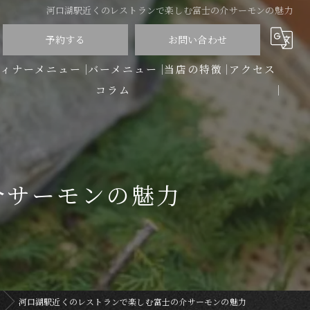
河口湖駅近くのレストランで楽しむ富士の介サーモンの魅力
予約する
お問い合わせ
ディナーメニュー
バーメニュー
当店の特徴
アクセス
コラム
洋食
バー
ディナー
介サーモンの魅力
コース
ワイン
河口湖駅近くのレストランで楽しむ富士の介サーモンの魅力