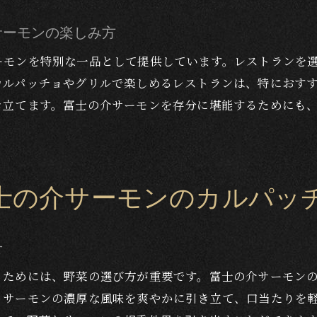
旅行者におすすめのサーモン料理体験
サーモンの楽しみ方
富士の介サーモンを使った伝統料理
ーモンを特別な一品として提供しています。レストランを
地元の文化を反映したサーモンの味わい
カルパッチョやグリルで楽しめるレストランは、特におす
湖駅近くで味わう新鮮な富士の介サーモンのカルパッチョ
き立てます。富士の介サーモンを存分に堪能するためにも
カルパッチョの魅力を引き出すための工夫
新鮮さを感じるサーモンの調理法
河口湖の風景と共に楽しむカルパッチョ
士の介サーモンのカルパッ
カルパッチョの人気レシピを紹介
富士の介サーモンを使ったオリジナルカルパッチョ
地元で愛されるカルパッチョの味とは
せ
い河口湖の風景とともに楽しむ富士の介サーモンの魅力
るためには、野菜の選び方が重要です。富士の介サーモン
河口湖の自然を感じる絶景レストラン
、サーモンの濃厚な風味を爽やかに引き立て、口当たりを