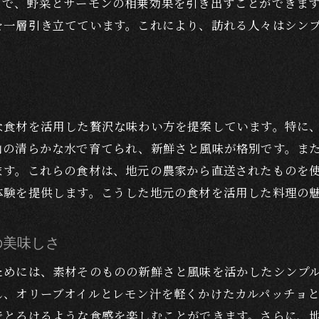
美しい景観とサーモンの絶妙な組み合わせ
とで、野菜とサーモンの相乗効果を引き出すことができま
を一層引き立てています。これにより、訪れる人々はシン
四季折々の風景と楽しむサーモン料理
サーモンと自然が織り成す贅沢なひととき
地元の自然を活かしたレストラン選び
観光と食事を一度に楽しむ河口湖の魅力
な食材を活用した贅沢な味わい方を提案しています。特に
山の清らかな水で育てられ、新鮮さと風味が格別です。ま
ます。これらの食材は、地元の農家から直送されたものを
体験を提供します。こうした地元の食材を活用した料理の
の美味しさ
ためには、素材そのものの新鮮さと風味を活かしたシンプ
し、オリーブオイルとレモン汁を軽くかけたカルパッチョ
でとろけるような食感を楽しむことができます。さらに、