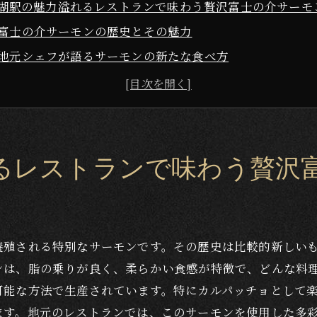
湖駅の魅力溢れるレストランで味わう贅沢富士の介サーモ
富士の介サーモンの歴史とその魅力
地元シェフが語るサーモンの新たな食べ方
観光客必見！富士の介サーモンのおすすめ料理
イタリアンスタイルで楽しむ富士の介サーモン
河口湖の自然とサーモンが織りなす絶妙なハーモニー
レストラン選びのポイントと富士の介サーモンの楽しみ方
るレストランで味わう贅沢
の新鮮野菜と富士の介サーモンのカルパッチョを楽しむ
カルパッチョに最適な野菜の組み合わせ
地元の食材を使った贅沢な味わい方
養殖される特別なサーモンです。その歴史は比較的新しい
シンプルな調理法が引き出すサーモンの美味しさ
ンは、脂の乗りが良く、柔らかい食感が特徴で、どんな料
ヘルシー志向の人におすすめのカルパッチョ
可能な方法で生産されています。特にカルパッチョとして
富士の介サーモンのカルパッチョを家庭でも楽しむ方法
ます。地元のレストランでは、このサーモンを使用した多