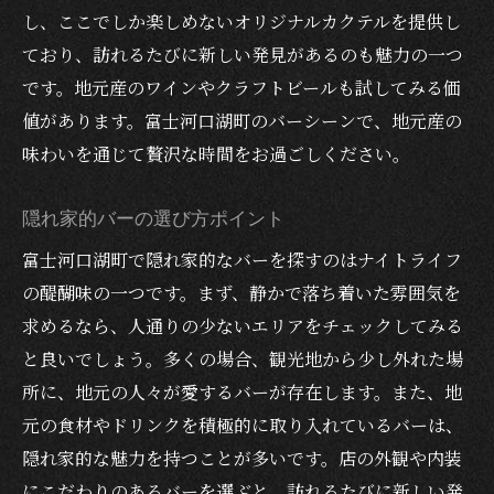
し、ここでしか楽しめないオリジナルカクテルを提供し
深夜ならではの静けさ
ており、訪れるたびに新しい発見があるのも魅力の一つ
夜の湖畔の癒し効果
です。地元産のワインやクラフトビールも試してみる価
ゆったり過ごす大人の時間
値があります。富士河口湖町のバーシーンで、地元産の
リラクゼーションを追求したバー選び
味わいを通じて贅沢な時間をお過ごしください。
深夜のひとときに安らぎを
知識豊富なスタッフが案内する富士河口湖町の
隠れ家的バーの選び方ポイント
バーでの夜の過ごし方
富士河口湖町で隠れ家的なバーを探すのはナイトライフ
スタッフのおすすめドリンク
の醍醐味の一つです。まず、静かで落ち着いた雰囲気を
親切なサービスで安心な夜
求めるなら、人通りの少ないエリアをチェックしてみる
スタッフとの会話を楽しむ
と良いでしょう。多くの場合、観光地から少し外れた場
所に、地元の人々が愛するバーが存在します。また、地
初めてでも安心のバー体験
元の食材やドリンクを積極的に取り入れているバーは、
お酒の選び方のアドバイス
隠れ家的な魅力を持つことが多いです。店の外観や内装
スタッフが教える地元の魅力
にこだわりのあるバーを選ぶと、訪れるたびに新しい発