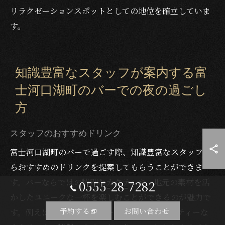
リラクゼーションスポットとしての地位を確立していま
す。
知識豊富なスタッフが案内する富
士河口湖町のバーでの夜の過ごし
方
スタッフのおすすめドリンク
富士河口湖町のバーで過ごす際、知識豊富なスタッフか
らおすすめのドリンクを提案してもらうことができま
す。バーならではの特別なカクテルや、地元の素材を活
0555-28-7282
かしたユニークな一杯を楽しむことができるのが魅力で
予約する
お問い合わせ
す。例えば、地元産のフルーツを使ったフルーティーな