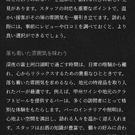
一人でも気軽に訪れることができる富士河口湖
見があります。スタッフの対応も重要なポイントで、温
町のおすすめバー
かい接客がその場の雰囲気を一層引き立てます。訪れる
一人客歓迎のあたたかい雰囲気
際には、事前にレビューや口コミを調べておくと、より
一人でも居心地の良いバーの特徴
良い選択ができるでしょう。
一人飲み初心者へのヒント
落ち着いた雰囲気を味わう
一人で訪れるのに最適なバー
リラックスできる一人飲みの楽しみ方
深夜の富士河口湖町で過ごす時間は、日常の喧騒から離
れ、心からリラックスするための貴重なひとときです。
一人でも楽しいひとときを
落ち着いた雰囲気を求めるなら、地元の特産品を取り入
湖畔の美しい夜景を満喫できる富士河口湖町の
れたバーが最適です。例えば、甲州ワインや地元のクラ
バー
フトビールを提供するバーは、多くの訪問者にとって格
湖畔の夜景を眺める絶景スポット
別な体験をもたらします。バーのインテリアや照明は、
夜景と共に贅沢な時間を過ごす
心地よい空間を演出し、訪れる人々を温かく迎え入れま
湖畔のバーならではの楽しみ方
す。スタッフはお酒の知識が豊富で、個々の好みに合わ
夜景をバックにした特別なデート