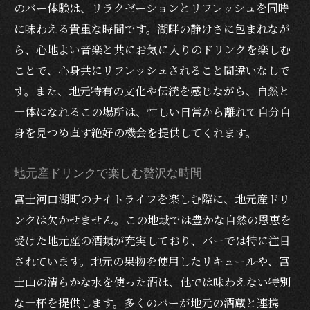
富士河口湖の夜景を望む窓際の席
のバー体験は、リラクゼーションとリフレッシュを同時
訪れるごとに変わる夜景の魅力
に味わえる貴重な時間です。湖畔の静けさに包まれなが
夜景をバックにした特別なひととき
ら、心地よい音楽と共にお気に入りのドリンクを楽しむ
ことで、心身共にリフレッシュされること間違いなしで
地元産の美味しいお酒を堪能できる富士河口湖
す。また、地元特有の文化や伝統を感じながら、自然と
町のバーの魅力
一体になれるこの場所は、忙しい日常から離れて自分自
甲州ワインを楽しむ
身を見つめ直す絶好の機会を提供してくれます。
地元のクラフトビールを味わう
富士河口湖町産のこだわりドリンク
地元産ドリンクで楽しむ贅沢な時間
地元産にこだわるバーの選び方
富士河口湖町のナイトライフを楽しむ際に、地元産ドリ
地元食材を活かしたフードペアリング
ンクは欠かせません。この地域では豊かな自然の恩恵を
地元ならではの新しい味覚の発見
受けた地元産の酒類が充実しており、バーでは特に注目
深夜の富士河口湖町でリラクゼーションを楽し
されています。地元の果物を使用したリキュールや、富
むバー体験
士山の清らかな水を使った酒は、他では味わえない特別
心地よい音楽でリラックス
な一杯を提供します。多くのバーが地元の酒蔵と連携