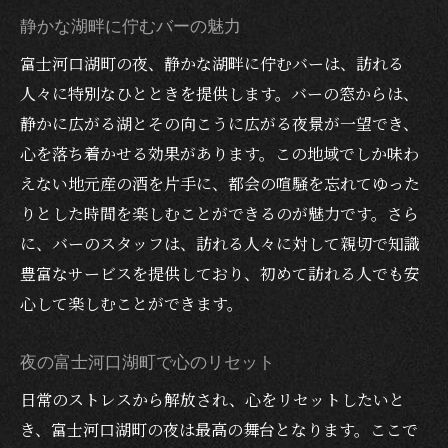
りガイド
静かな湖畔に佇むバーの魅力
初めての一人飲みにおすすめのバー
富士河口湖町の夜、静かな湖畔に佇むバーは、訪れる
一人でも楽しめるバーの特徴
人々に特別なひとときを提供します。バーの窓からは、
富士河口湖町のバー巡りで気を付けるポイ
静かに広がる湖とその向こうに広がる夜景が一望でき、
ント
心を落ち着かせる効果があります。この地域でしか味わ
安心して楽しめる雰囲気作り
えない地元産の酒を片手に、都会の喧騒を忘れてゆった
りとした時間を楽しむことができるのが魅力です。さら
一人飲みの魅力を再発見
に、バーのスタッフは、訪れる人々に対して親切で知識
スタッフの温かいおもてなし
豊富なサービスを提供しており、初めて訪れる人でも安
夜景と共に楽しむ富士河口湖町のバーおすすめ
心して楽しむことができます。
スポット
湖畔の夜景が美しいバー
夜の富士河口湖町で心のリセット
夜景を楽しむためのベストスポットガイド
日常のストレスから解放され、心をリセットしたいと
自然と調和したバーの設計
き、富士河口湖町の夜は最高の舞台となります。ここで