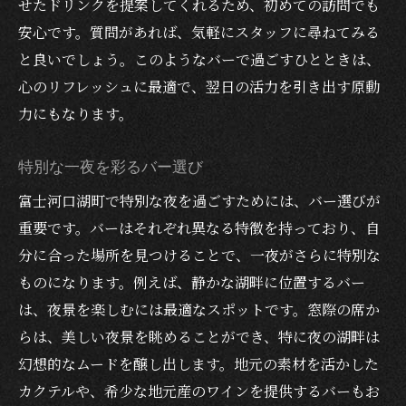
せたドリンクを提案してくれるため、初めての訪問でも
夜景と共に料理を楽しむ
安心です。質問があれば、気軽にスタッフに尋ねてみる
と良いでしょう。このようなバーで過ごすひとときは、
湖畔の美しい夜景を堪能する方法
心のリフレッシュに最適で、翌日の活力を引き出す原動
力にもなります。
特別な一夜を彩るバー選び
富士河口湖町で特別な夜を過ごすためには、バー選びが
重要です。バーはそれぞれ異なる特徴を持っており、自
分に合った場所を見つけることで、一夜がさらに特別な
ものになります。例えば、静かな湖畔に位置するバー
は、夜景を楽しむには最適なスポットです。窓際の席か
らは、美しい夜景を眺めることができ、特に夜の湖畔は
幻想的なムードを醸し出します。地元の素材を活かした
カクテルや、希少な地元産のワインを提供するバーもお