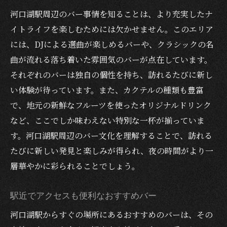
特別なひとときを過ごすためのバー選び
河口湖駅周辺のバー事情を知ることは、より充実したナ
イトライフを楽しむためには欠かせません。このエリア
贅沢なバータイムを楽しむ方法
には、DJによる選曲が楽しめるバーや、クラシックの名
河口湖駅のバーで過ごす至福の夜
曲が流れる落ち着いた雰囲気のバーが点在しています。
訪れた人々のリアルな声
それぞれのバーは独自の個性を持ち、訪れるたびに新し
バーでの忘れられない体験談
い体験が待っています。また、カクテルの種類も豊富
河口湖駅のバーでの驚きの瞬間
で、地元の新鮮なフルーツを使ったオリジナルドリンク
地元民が教えるバーの楽しみ方
など、ここでしか味わえない特別な一杯が揃っていま
河口湖駅のバーで得られる人生経験
す。河口湖駅周辺のバー文化を理解することで、訪れる
たびに新しい発見と楽しみが得られ、夜の時間がより一
音楽とカクテルの融合が生む感動
層華やかに彩られることでしょう。
駅近でアクセスも便利なおすすめバー
河口湖駅からすぐの場所にあるおすすめのバーは、その