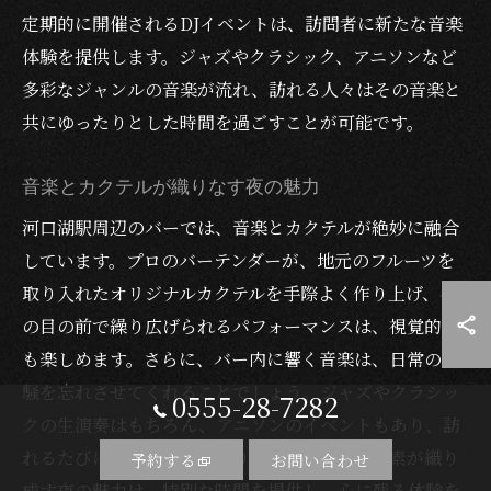
定期的に開催されるDJイベントは、訪問者に新たな音楽
体験を提供します。ジャズやクラシック、アニソンなど
多彩なジャンルの音楽が流れ、訪れる人々はその音楽と
共にゆったりとした時間を過ごすことが可能です。
音楽とカクテルが織りなす夜の魅力
河口湖駅周辺のバーでは、音楽とカクテルが絶妙に融合
しています。プロのバーテンダーが、地元のフルーツを
取り入れたオリジナルカクテルを手際よく作り上げ、そ
の目の前で繰り広げられるパフォーマンスは、視覚的に
も楽しめます。さらに、バー内に響く音楽は、日常の喧
騒を忘れさせてくれることでしょう。ジャズやクラシッ
0555-28-7282
クの生演奏はもちろん、アニソンのイベントもあり、訪
れるたびに新しい発見があります。これらの要素が織り
予約する
お問い合わせ
成す夜の魅力は、特別な時間を提供し、心に残る体験を