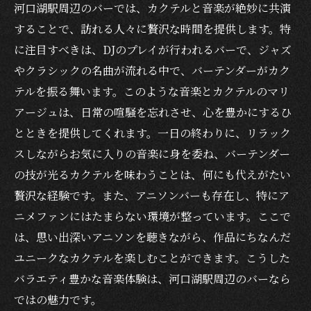
河口湖駅周辺のバーでは、カクテルと音楽が絶妙に共演
アニソンイベントで熱狂する夜
することで、訪れる人々に贅沢な時間を提供します。特
河口湖駅で体験するDJの魅力
に注目すべきは、DJのプレイが行われるバーで、ジャズ
アニソンとカクテルが織りなす特別な空間
やクラシックの名曲が流れる中で、バーテンダーがカク
DJパフォーマンスが盛り上げるバー
テルを振る舞います。このような音楽とカクテルのマリ
アニメ好きが集うバーの魅力
アージュは、日常の喧騒を忘れさせ、心を豊かにするひ
DJイベントで知る河口湖駅の夜
とときを提供してくれます。一日の終わりに、リラック
河口湖駅で特別な夜を過ごす贅沢なバーの選び
スしながらお気に入りの音楽に身を委ね、バーテンダー
方
の技が光るカクテルを味わうことは、何にも代えがたい
贅沢な経験です。また、アニソンバーも存在し、特にア
ラグジュアリーな時間を演出するポイント
ニメファンにはたまらない環境が整っています。ここで
専門家が教えるバー選びのコツ
は、思い出深いアニソンを聴きながら、作品にちなんだ
初めてでも安心！河口湖駅のバーガイド
ユニークなカクテルを楽しむことができます。こうした
贅沢を味わうためのバーリスト
バラエティ豊かな音楽体験は、河口湖駅周辺のバーなら
河口湖駅周辺の隠れ家バー紹介
ではの魅力です。