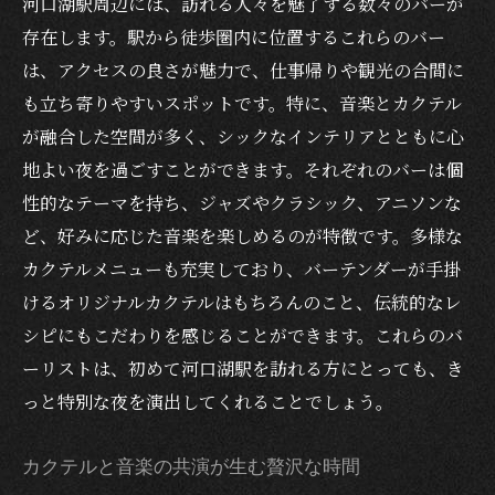
河口湖駅周辺には、訪れる人々を魅了する数々のバーが
カクテルづくりの裏側を知る
存在します。駅から徒歩圏内に位置するこれらのバー
河口湖駅で体験するカクテルの奥深さ
は、アクセスの良さが魅力で、仕事帰りや観光の合間に
個性豊かなバーテンダーとの出会い
も立ち寄りやすいスポットです。特に、音楽とカクテル
が融合した空間が多く、シックなインテリアとともに心
カクテルパフォーマンスが魅せる美学
地よい夜を過ごすことができます。それぞれのバーは個
河口湖駅のバーで学ぶカクテルの歴史
性的なテーマを持ち、ジャズやクラシック、アニソンな
河口湖駅のバーで楽しむジャズとクラシックの
ど、好みに応じた音楽を楽しめるのが特徴です。多様な
魅力
カクテルメニューも充実しており、バーテンダーが手掛
ジャズミュージックで贅沢な夜を過ごす
けるオリジナルカクテルはもちろんのこと、伝統的なレ
クラシック音楽が奏でる癒しのひととき
シピにもこだわりを感じることができます。これらのバ
音楽好き必見！バースポット紹介
ーリストは、初めて河口湖駅を訪れる方にとっても、き
音楽とお酒で心を満たす夜
っと特別な夜を演出してくれることでしょう。
ジャズとクラシックが織りなすバーの魅力
カクテルと音楽の共演が生む贅沢な時間
アニソンとDJが盛り上げる河口湖駅の夜