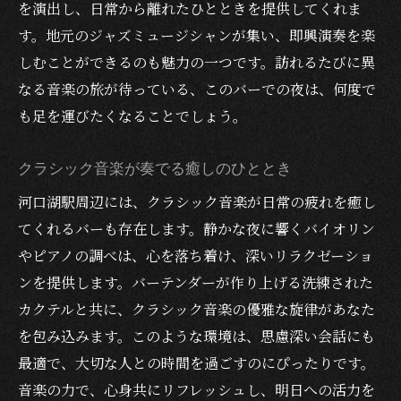
を演出し、日常から離れたひとときを提供してくれま
す。地元のジャズミュージシャンが集い、即興演奏を楽
しむことができるのも魅力の一つです。訪れるたびに異
なる音楽の旅が待っている、このバーでの夜は、何度で
も足を運びたくなることでしょう。
クラシック音楽が奏でる癒しのひととき
河口湖駅周辺には、クラシック音楽が日常の疲れを癒し
てくれるバーも存在します。静かな夜に響くバイオリン
やピアノの調べは、心を落ち着け、深いリラクゼーショ
ンを提供します。バーテンダーが作り上げる洗練された
カクテルと共に、クラシック音楽の優雅な旋律があなた
を包み込みます。このような環境は、思慮深い会話にも
最適で、大切な人との時間を過ごすのにぴったりです。
音楽の力で、心身共にリフレッシュし、明日への活力を