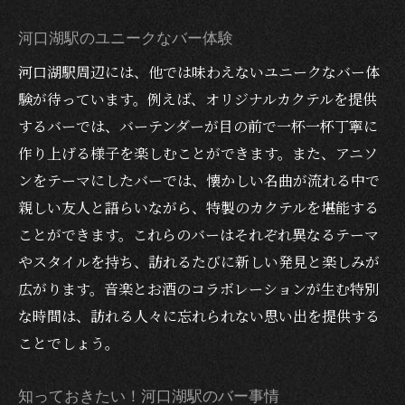
お酒と音楽で特別な時間を楽しむために
河口湖駅周辺のナイトライフ：音楽とカクテル
河口湖駅のユニークなバー体験
が彩る夜
河口湖駅周辺には、他では味わえないユニークなバー体
夜の河口湖駅で楽しむナイトスポット
験が待っています。例えば、オリジナルカクテルを提供
音楽とカクテルが織りなす夜の魅力
するバーでは、バーテンダーが目の前で一杯一杯丁寧に
作り上げる様子を楽しむことができます。また、アニソ
河口湖駅で過ごす特別なナイトアウト
ンをテーマにしたバーでは、懐かしい名曲が流れる中で
夜を彩るイベント情報
親しい友人と語らいながら、特製のカクテルを堪能する
地元の人々に愛されるナイトライフ
ことができます。これらのバーはそれぞれ異なるテーマ
夜の河口湖駅を楽しむためのヒント
やスタイルを持ち、訪れるたびに新しい発見と楽しみが
河口湖駅のバーで贅沢なカクテルと音楽を堪能
広がります。音楽とお酒のコラボレーションが生む特別
する
な時間は、訪れる人々に忘れられない思い出を提供する
最高のカクテルと音楽を求めて
ことでしょう。
河口湖駅のおすすめバー巡り
音楽とカクテルで心も体もリフレッシュ
知っておきたい！河口湖駅のバー事情