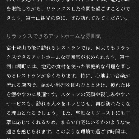
富士山を望むテラス席の予約方法
を堪能しながら、リラックスした時間を過ごすことがで
景色と料理が融合する贅沢な時間
きます。富士山観光の際に、ぜひ訪れてみてください。
地元の食材を贅沢に使用富士山観光後の美味し
い食事
リラックスできるアットホームな雰囲気
旬の食材を活かした絶品メニュー
富士登山の後に訪れるレストランでは、何よりもリラッ
地元の味を堪能できるお取り寄せ情報
クスできるアットホームな雰囲気が求められます。富士
食材へのこだわりを感じる料理長の思い
河口湖町には、地元の食材を使った家庭的な料理を楽し
地産地消を実現するレストランの取り組み
めるレストランが多くあります。特に、心地よい音楽が
料理に込められた地元の魅力
流れる店内で、温かい料理を囲むひとときは、疲れた体
を癒やすのに最適です。スタッフの笑顔や親しみやすい
新鮮な素材が生み出す豊かな味わい
サービスも、訪れる人々をホッとさせ、再び訪れたくな
特別な記念日に訪れたい富士山を臨むおしゃれ
る理由となるでしょう。また、些細なリクエストにも丁
レストラン
寧に応じてくれるため、まるで自宅にいるかのような快
記念日に最適なプライベート空間
適さを感じられます。このような環境で過ごす時間は、
プロポーズにぴったりのロマンチックな場