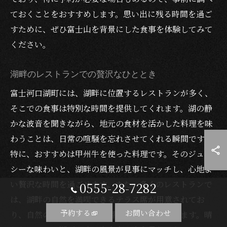
ておくことをおすすめします。思い出に残る時間を過ご
すために、ぜひ富士山を背景にした食事を体験してみて
ください。
湖畔のレストランでの贅沢なひととき
富士河口湖町には、湖畔に位置するレストランが多く、
そこでの食事は特別な時間を提供してくれます。湖の静
かな波音を聞きながら、地元の食材を活かした料理を味
わうことは、日常の喧騒を忘れさせてくれる瞬間です。
特に、おすすめは甲州牛を使った料理です。そのジュー
シーな味わいと、湖畔の風景が見事にマッチし、心地よ
い贅沢な時間を過ごせます。また、多くのレストランで
0555-28-7282
は、湖畔の自然を満喫できるテラス席が用意されてお
予約する
お問い合わせ
り、自然の中での食事が一層特別なものになります。晴