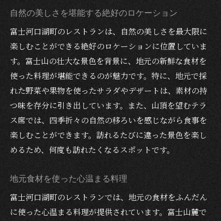
ト
自然の美しさを堪能する絶好のロケーション
地元の新鮮食材を堪能富士登山後におすすめの
富士河口湖町のレストランは、自然の美しさを最大限に
レストラン
楽しむことができる絶好のロケーションに位置していま
山梨の恵みを堪能できる絶品料理
す。富士山の壮大な景色を背景に、地元の新鮮な食材を
地元農家から直送された新鮮野菜
使った料理が堪能できるのが魅力です。特に、地元で採
甲州牛を使った贅沢な一皿
れた野菜や果物を使ったサラダやデザートは、素材の持
魚介料理の隠れた名店
つ味を存分に引き出しています。また、山頂を望むテラ
ス席では、四季折々の自然の移ろいを感じながら食事を
地元の味を楽しむデザート特集
楽しむことができます。訪れるたびに違った景色を楽し
四季折々の料理で季節を感じる
めるため、何度も訪れたくなるスポットです。
富士山観光の締めくくりにぴったり贅沢ディナ
ースポット
地元食材を使った心温まる料理
特別な日のための上質なレストラン
富士河口湖町のレストランでは、地元の食材をふんだん
富士山のシルエットを眺めながらのディナ
に使った心温まる料理が提供されています。富士山麓で
ー