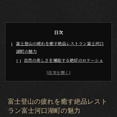
目次
富士登山の疲れを癒す絶品レストラン富士河口
湖町の魅力
自然の美しさを堪能する絶好のロケーショ
ン
地元食材を使った心温まる料理
富士山を望む絶景テラス席の魅力
観光客に人気のおすすめレストラン
富士登山の疲れを癒す絶品レスト
リラックスできるアットホームな雰囲気
ラン富士河口湖町の魅力
富士登山後に立ち寄りたい心安らぐスポッ