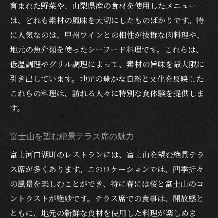
育まれた野菜や、山梨県産の食材を使用したメニュー
地元ワインとのマリアージュを楽しむ
は、どれも素材の風味を大切にしたものばかりです。特
豪華なコースメニューで贅沢なひととき
に人気なのは、甲州ワインとの相性が抜群な肉料理や、
ロマンチックな夜景が楽しめるスポット
地元の魚介類を使ったシーフード料理です。これらは、
記念日を彩るおしゃれな空間
低温調理やグリル調理によって、素材の旨味を最大限に
引き出しています。地元の豊かな自然と文化を反映した
家族みんなで楽しめる富士登山後のおすすめレ
これらの料理は、訪れる人々に特別な食体験を提供しま
ストラン
す。
子ども連れに優しい設備とサービス
大人数でも安心の広々とした席
富士山を望む絶景テラス席の魅力
家族で楽しむことができるバラエティ豊か
富士河口湖町のレストランには、富士山を望む絶景テラ
なメニュー
ス席が多くあります。このロケーションでは、四季折々
子どもが喜ぶデザート
の風景を楽しむことができ、特に春には桜と富士山のコ
家族向けのリーズナブルなプラン
ントラストが絶妙です。テラス席での食事は、開放感と
みんなでシェアできる大皿料理
ともに、地元の新鮮な食材を使用した料理が楽しめま