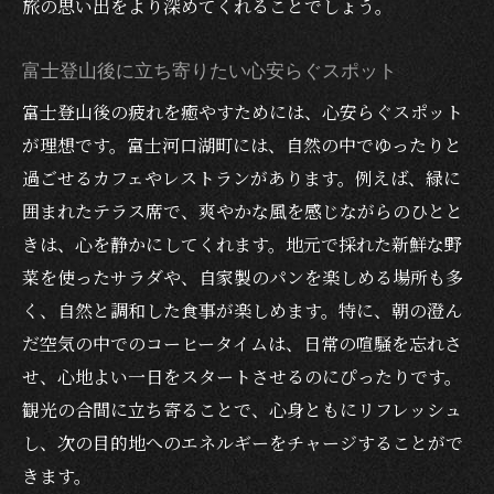
旅の思い出をより深めてくれることでしょう。
所
特別メニューでサプライズ演出
富士登山後に立ち寄りたい心安らぐスポット
おしゃれな内装と洗練されたサービス
富士登山後の疲れを癒やすためには、心安らぐスポット
思い出に残るフォトジェニックなスポット
が理想です。富士河口湖町には、自然の中でゆったりと
デートにおすすめの静かで落ち着いた空間
過ごせるカフェやレストランがあります。例えば、緑に
囲まれたテラス席で、爽やかな風を感じながらのひとと
きは、心を静かにしてくれます。地元で採れた新鮮な野
菜を使ったサラダや、自家製のパンを楽しめる場所も多
く、自然と調和した食事が楽しめます。特に、朝の澄ん
だ空気の中でのコーヒータイムは、日常の喧騒を忘れさ
せ、心地よい一日をスタートさせるのにぴったりです。
観光の合間に立ち寄ることで、心身ともにリフレッシュ
し、次の目的地へのエネルギーをチャージすることがで
きます。