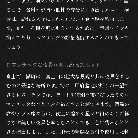
しています。前菜からメインディッシュ、デザートに至
るまで、各料理が持つ個性を存分に引き出すメニュー構
成は、訪れる人々に忘れられない美食体験を約束しま
す。また、料理を更に引き立てるために、甲州ワインも
揃えてあり、ペアリングの妙を堪能することができるで
しょう。
ロマンチックな夜景が楽しめるスポット
富士河口湖町は、富士山の壮大な景観と共に夜景を楽し
むのに最適な場所です。特に、甲府盆地の灯りが一望で
きるレストランでは、デートや特別な夜にぴったりのロ
マンチックなひとときを過ごすことができます。窓際の
席やテラス席からは、夜空に煌めく星々と街の灯りが織
りなす美しい夜景を楽しむことができ、心に残るひとと
きを演出します。また、地元の新鮮な食材を使用した料