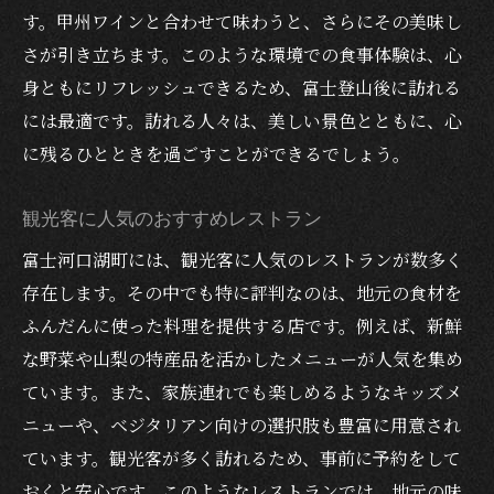
甲州ワインと相性抜群富士登山後の絶品ディナ
す。甲州ワインと合わせて味わうと、さらにその美味し
ー
さが引き立ちます。このような環境での食事体験は、心
甲州ワインの魅力を引き出す料理
身ともにリフレッシュできるため、富士登山後に訪れる
には最適です。訪れる人々は、美しい景色とともに、心
地元のワインと料理のペアリング体験
に残るひとときを過ごすことができるでしょう。
ソムリエが薦めるワインリスト
ワイン好きにおすすめのレストラン
観光客に人気のおすすめレストラン
ワインセラー完備のこだわり店
富士河口湖町には、観光客に人気のレストランが数多く
ワイン初心者も楽しめる試飲セット
存在します。その中でも特に評判なのは、地元の食材を
絶景を眺めながら味わう地元料理の魅力
ふんだんに使った料理を提供する店です。例えば、新鮮
富士山を背景にした食事の楽しみ方
な野菜や山梨の特産品を活かしたメニューが人気を集め
湖畔のレストランでの贅沢なひととき
ています。また、家族連れでも楽しめるようなキッズメ
自然の中で味わう料理の特別感
ニューや、ベジタリアン向けの選択肢も豊富に用意され
ています。観光客が多く訪れるため、事前に予約をして
窓際席からの絶景を楽しむポイント
おくと安心です。このようなレストランでは、地元の味