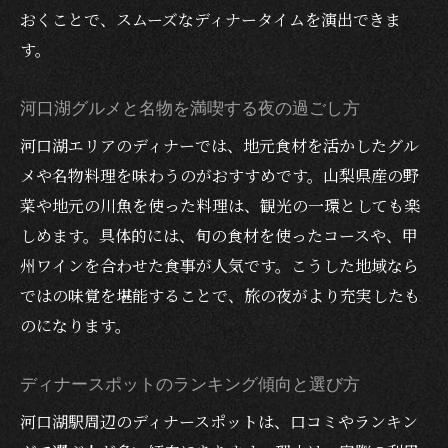
おくことで、スムーズなディナータイムを演出できま
名物料理をシェアして夏の思い出作り
す。
おしゃれなディナーで夜景も満喫する方法
子連れグループにもぴったりの夕食スポッ
河口湖グルメと名物を満喫する夜の過ごし方
ト
河口湖エリアのディナーでは、地元食材を活かしたグル
夏休みの観光後にリラックスできるプラン
メや名物料理を味わうのがおすすめです。山梨県産の野
夏休みの河口湖観光とディナーの楽しみ方
菜や地元の川魚を使った料理は、観光の一環としても楽
ベストシーズンの河口湖で涼しいディナー
しめます。具体的には、旬の食材を使ったコースや、甲
を堪能
州ワインを合わせた食事が人気です。こうした地域なら
観光と合わせて楽しむ名物ディナーの魅力
ではの味覚を堪能することで、旅の夜がより充実したも
のになります。
避暑地の自然を満喫する夕食スポット紹介
夏休みにおすすめの高級ディナー体験
ディナースポットのランキング傾向と選び方
カップルや友達で選びやすいおしゃれ店
河口湖駅周辺のディナースポットは、口コミやランキン
個室や子連れ対応のディナー情報も充実