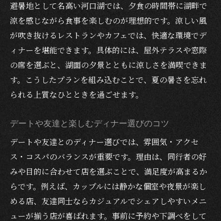
避暑地として名高い河口湖では、夕食の時間帯に湖畔で
SNS映えするディナーコースの魅力を紹介
涼を感じながら食事を楽しむのが理想的です。涼しい風
河口湖で涼を楽しむディナーガイド
が吹き抜けるレストランやカフェでは、快適な環境でデ
湖畔で味わう夏限定ディナーの魅力とは
ィナーを堪能できます。具体的には、屋外テラスや窓際
自然を感じるテラス席での夕食体験を提案
の席を選ぶと、湖面の夕景とともに涼しさを満喫できま
避暑地河口湖の涼しさを活かしたディナー
す。こうしたプランを組み込むことで、夏の暑さを忘れ
プラン
られる上質なひとときを過ごせます。
友達やカップルで楽しむおすすめメニュー
コスパ重視で選ぶ安いディナースポット特
デートや友達と楽しむディナー選びのコツ
集
デートや友達とのディナー選びでは、雰囲気・アクセ
子連れにも安心のグルメ情報をチェック
ス・コスパのバランスが重要です。理由は、同行者の好
友達と楽しむ河口湖駅周辺のディナープラン
みや目的に合わせて店を選ぶことで、満足度が高まるか
らです。例えば、カップルには静かな個室や夜景が楽し
友達同士で盛り上がる安いディナーの選び
める店、友達同士ならカジュアルでシェアしやすいメニ
方
ューが揃う店が喜ばれます。事前に予約や下調べをして
ランキング上位の人気店でグルメを堪能