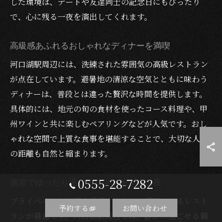
した環境は、デートや友達同士の記念日にもぴったり
で、心に残る一夜を演出してくれます。
高級感あふれるおしゃれなディナーを満喫
河口湖駅周辺には、洗練された雰囲気の高級レストラン
が点在しています。避暑地の清涼な空気とともに味わう
ディナーは、普段とは違った贅沢な時間を提供します。
具体的には、地元の旬の食材を使ったコース料理や、甲
州ワインと共に楽しむペアリングなどが人気です。おし
ゃれな空間で上質な食事を堪能することで、大切な人と
の距離も自然と縮まります。
0555-28-7282
個室でゆったり過ごすロマンチックな夜
プライベートな時間を重視するなら、個室のあるレスト
予約する
お問い合わせ
ランが最適です。河口湖駅周辺では、静かに過ごせる個