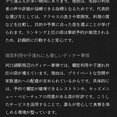
グで選ぶ人が多い傾向にあります。理由は、実際の利用
河口湖駅周辺で安いディナーを楽しむ方法
者の声や評価が信頼できる指標となるためです。代表的
コスパ抜群！安いディナースポットの選び
な選び方としては、アクセスの良さや雰囲気、料理の質
方
などを比較し、目的や予算に合った店を選ぶことが挙げ
安くて美味しい河口湖グルメを徹底調査
られます。ランキング上位の店は事前予約が推奨される
夏休みの予算を抑えるディナープラン
ため、計画的に行動すると安心です。
友達とシェアしやすいおしゃれな安い夕食
個室利用や子連れにも優しいディナー事情
ランキングで話題の格安ディナーを楽しむ
家族や子連れにも嬉しい安価なディナー
河口湖駅周辺のディナー事情では、個室利用や子連れ対
応の店が増えています。理由は、プライベートな空間や
記念日にぴったりの河口湖ディナースポット
家族連れへの配慮が求められているからです。具体的に
特別な夜に選びたい記念日ディナー体験
は、予約で個室が確保できるレストランや、キッズメニ
高級感あふれるおしゃれなディナーを満喫
ュー・ベビーチェアの用意がある店が好評です。こうし
個室でゆったり過ごすロマンチックな夜
たサービスを活用することで、誰もが安心して食事を楽
名物料理で記念日を彩るおすすめスポット
しめる環境が整っています。