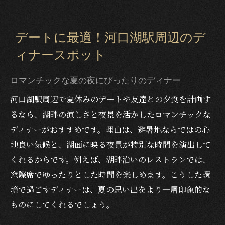
避暑地で贅沢な夕食を堪能するコツ
記念日利用に人気のグルメ店の特徴
デートに最適！河口湖駅周辺のデ
避暑地河口湖で楽しむおしゃれディナー
避暑地ならではの涼しいテラス席で夕食体
ィナースポット
験
ロマンチックな夏の夜にぴったりのディナー
おしゃれな雰囲気と絶景を同時に楽しむ方
河口湖駅周辺で夏休みのデートや友達との夕食を計画す
法
るなら、湖畔の涼しさと夜景を活かしたロマンチックな
夏休みの観光後に立ち寄りたいおすすめ店
ディナーがおすすめです。理由は、避暑地ならではの心
友達やデートに最適なディナープラン提案
地良い気候と、湖面に映る夜景が特別な時間を演出して
名物グルメとおしゃれディナーの組み合わ
くれるからです。例えば、湖畔沿いのレストランでは、
せ方
窓際席でゆったりとした時間を楽しめます。こうした環
SNS映えするおしゃれディナーの選び方
境で過ごすディナーは、夏の思い出をより一層印象的な
ものにしてくれるでしょう。