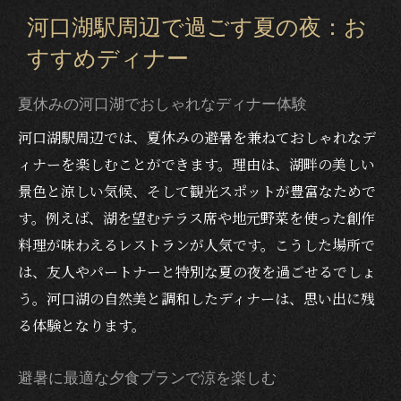
方
河口湖駅周辺で過ごす夏の夜：お
ディナースポットのランキング傾向と選び
すすめディナー
方
個室利用や子連れにも優しいディナー事情
夏休みの河口湖でおしゃれなディナー体験
デートに最適！河口湖駅周辺のディナースポッ
河口湖駅周辺では、夏休みの避暑を兼ねておしゃれなデ
ト
ィナーを楽しむことができます。理由は、湖畔の美しい
ロマンチックな夏の夜にぴったりのディナ
景色と涼しい気候、そして観光スポットが豊富なためで
ー
す。例えば、湖を望むテラス席や地元野菜を使った創作
おしゃれで高級感あるディナースポットを
料理が味わえるレストランが人気です。こうした場所で
探す
は、友人やパートナーと特別な夏の夜を過ごせるでしょ
記念日にも選ばれる人気のディナー体験
う。河口湖の自然美と調和したディナーは、思い出に残
個室完備で二人きりの特別な夕食を満喫
る体験となります。
避暑地ならではの涼しさと景観を楽しむコ
避暑に最適な夕食プランで涼を楽しむ
ツ