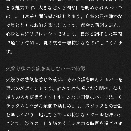
友達と飲みたいユニークなカクテルがある
きな魅力です。大きな窓から湖や山を眺められるバーで
バー
は、非日常感と開放感が味わえます。自然の風や静かな
夏の夜を彩る富士河口湖町のカクテルバー
夜景とともにお酒を楽しむことで、都会の喧騒を忘れ、
夏の夜に映えるカクテルバーの選び方
心身ともにリフレッシュできます。自然と調和した空間
バーで味わう季節感あふれるカクテル
で過ごす時間は、夏の夜を一層特別なものにしてくれま
火祭り後の余韻を楽しむカクテルバー
す。
恋人や友達と過ごす特別な夜のバー体験
火祭り後の余韻を楽しむバーの特徴
夕涼みに最適なテラス席のあるバー
火祭りの熱気を感じた後は、その余韻を味わえるバーを
富士河口湖町ならではのカクテルバーの魅
選ぶのがポイントです。静かで落ち着いた空間や、祭り
力
帰りの人々が集うアットホームな雰囲気のバーでは、リ
夕涼みデートに最適な富士河口湖町のバー
ラックスしながら余韻を楽しめます。スタッフとの会話
夕涼みしながらカクテルを楽しめるバー
を楽しんだり、地元ならではの特別なカクテルを味わう
デートを彩る雰囲気重視のバーの特徴
ことで、祭りの一日を締めくくる素敵な時間を過ごせま
恋人と静かに過ごせる落ち着いたバー