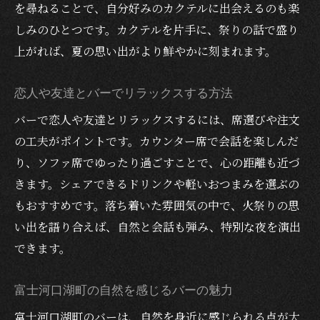
を尋ねることで、自分好みのカクテルに出会えるのも楽
友達と訪れたい富士河口湖町のバー特集
しみのひとつです。カクテルを片手に、祭りの話で盛り
仲間と盛り上がるバーで過ごす楽しい夜
上がれば、夏の思い出がより鮮やかに刻まれます。
友達とシェアしたいカクテルがあるバー
夕涼みしながら語れる開放的なバー
恋人や友達とバーでリラックスする方法
火祭り帰りに立ち寄りたいバーの特徴
バーで恋人や友達とリラックスするには、席選びや注文
富士河口湖町で人気のバーの楽しみ方
の工夫がポイントです。カウンター席で会話を楽しんだ
お酒好きの友達と訪れたいバーの選び方
り、ソファ席でゆったり過ごすことで、心の距離も近づ
富士河口湖町で特別なカクテルを楽しむ場所
きます。シェアできるドリンクや軽いおつまみを選ぶの
地元食材を使ったカクテルが楽しめるバー
もおすすめです。落ち着いた雰囲気の中で、火祭りの思
い出を語り合えば、自然と会話も弾み、特別な夜を演出
夏限定カクテルが味わえるバーの魅力
できます。
カクテル初心者にもおすすめのバー
火祭り夜にぴったりな特別カクテル特集
富士河口湖町の自然を感じるバーの魅力
恋人とシェアしたいオリジナルカクテル
富士河口湖町のバーは、自然を身近に感じられる点が大