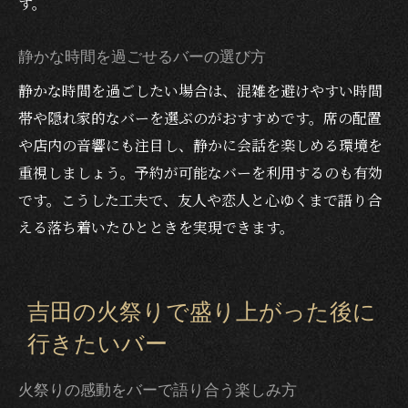
す。
火祭りの後に寄りたいロマンチックなバー
富士山の夜景が楽しめるバーの選び方
静かな時間を過ごせるバーの選び方
特別なデートにぴったりのバー体験
静かな時間を過ごしたい場合は、混雑を避けやすい時間
帯や隠れ家的なバーを選ぶのがおすすめです。席の配置
富士河口湖町で特別な夜を過ごすバーガイド
や店内の音響にも注目し、静かに会話を楽しめる環境を
思い出に残るバーで夏夜を締めくくる方法
重視しましょう。予約が可能なバーを利用するのも有効
恋人や友達と語り合えるバーの魅力
です。こうした工夫で、友人や恋人と心ゆくまで語り合
火祭りの余韻を楽しむ大人のバー選び
える落ち着いたひとときを実現できます。
カクテルと夜景の組み合わせが絶妙なバー
富士河口湖町の隠れ家バーで味わう贅沢
特別な夜を彩るバー選びのポイント
吉田の火祭りで盛り上がった後に
行きたいバー
火祭りの感動をバーで語り合う楽しみ方