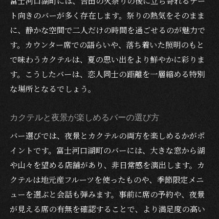
富士河口湖町には、吉田の火祭りの後に立ち寄れるデー
ト向きのバーが多く存在します。祭りの熱気をそのまま
に、静かな空間で二人だけの時間を過ごせるのが魅力で
す。カウンター席での語らいや、落ち着いた照明のもと
で味わうカクテルは、夏の思い出をより鮮やかに彩りま
す。こうしたバーは、恋人同士の距離を一層縮める特別
な場所となるでしょう。
カクテルと夜景が楽しめるバーの選び方
バー選びでは、夜景とカクテルの両方を楽しめるかがポ
イントです。富士河口湖町のバーには、大きな窓から湖
や山々を望める店舗があり、非日常感を演出します。カ
クテルは地元産フルーツを使ったものや、季節限定メニ
ューを選ぶと会話も弾みます。事前に席の予約や、夜景
が見える席の有無を確認することで、より満足度の高い