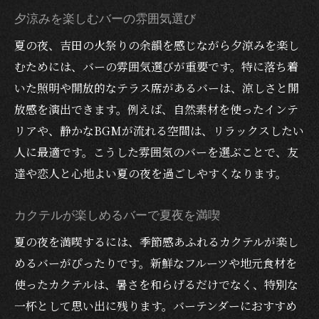
友達と盛り上がるバーのおすすめポイント
夕涼みを楽しむバーの雰囲気選び
恋人と過ごすおしゃれなバーでのひととき
夏の夜、吉田の火祭りの余韻を感じながら夕涼みを楽し
夏の夜に合うカクテルが揃うバーの魅力
むためには、バーの雰囲気選びが重要です。特に落ち着
いた照明や開放的なテラス席があるバーは、涼しさと開
火祭り後の余韻を楽しむバーの過ごし方
放感を演出できます。例えば、自然素材を使ったインテ
富士河口湖町で人気のバーとは
リアや、静かなBGMが流れる空間は、リラックスしたい
恋人と楽しむ富士河口湖町の夏夜デートスポッ
人に最適です。こうした雰囲気のバーを選ぶことで、友
ト
達や恋人と心地よい夏の夜を過ごしやすくなります。
デートにぴったりなバーで特別な夜を演出
カクテルと夜景が楽しめるバーの選び方
カクテルが楽しめるバーで夏夜を満喫
恋人と静かに語らえるバーの魅力
夏の夜を満喫するには、季節感あふれるカクテルが楽し
夕涼みしながらカクテルを味わう体験
めるバーがぴったりです。新鮮なフルーツや地元食材を
火祭りの余韻を共有できるバーの魅力
使ったカクテルは、暑さを和らげるだけでなく、特別な
富士河口湖町らしいデートに適したバー
一杯として思い出に残ります。バーテンダーにおすすめ