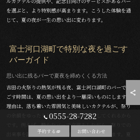
ルカクテルの提供や、記念日向けのサービスがあるバー
を選ぶと、より特別感が高まります。こうした体験を通
じて、夏の夜が一生の思い出に変わります。
富士河口湖町で特別な夜を過ごす
バーガイド
思い出に残るバーで夏夜を締めくくる方法
吉田の火祭りの熱気が残る夜、富士河口湖町のバーで過
ごす時間は、夏の思い出をより一層深いものにします。
理由は、落ち着いた雰囲気と美味しいカクテルが、祭り
0555-28-7282
の余韻をゆったりと味わえる空間を提供してくれるから
です。例えば、静かなバーで夕涼みしながら、祭りでの
予約する
お問い合わせ
出来事を語り合うことで特別な時間を演出できます。夏