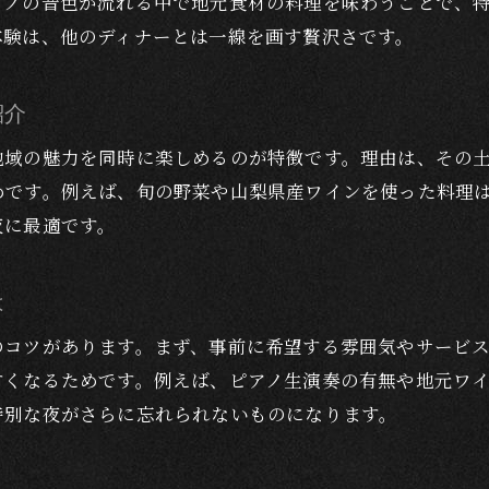
アノの音色が流れる中で地元食材の料理を味わうことで、
景色と料理の調和が生む特別なディナーの魅力
体験は、他のディナーとは一線を画す贅沢さです。
ディナーで体感する非日常と大人の癒やし空間
特別な夜に最適！富士河口湖町のディナー
紹介
記念日や大切な日に選ぶディナーの魅力
地域の魅力を同時に楽しめるのが特徴です。理由は、その
特別な夜を彩る富士河口湖町のディナー事情
めです。例えば、旬の野菜や山梨県産ワインを使った料理
ラグジュアリーな空間で味わう贅沢な夜ご飯
夜に最適です。
大人の夜にふさわしいディナーの選び方紹介
ピアノ生演奏が引き立てる特別な夜の体験
は
ディナーでしか味わえない贅沢な時間の過ごし方
のコツがあります。まず、事前に希望する雰囲気やサービ
地元食材と県産ワインを堪能する贅沢ディナー
すくなるためです。例えば、ピアノ生演奏の有無や地元ワ
地元食材を活かした贅沢ディナーの楽しみ方
特別な夜がさらに忘れられないものになります。
県産ワインとディナーのマリアージュを堪能
新鮮な食材が光るディナーコースの魅力