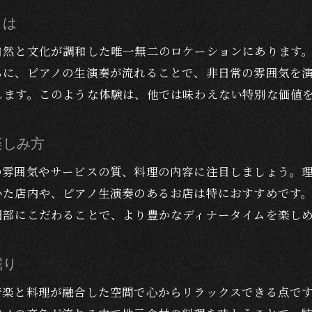
落ち着いた雰囲気で大人の夜を楽しむ方法
とは
ピアノ生演奏と共に過ごす豪華な夜
自然と文化が調和した唯一無二のロケーションにあります
ピアノ生演奏が叶える特別なディナー空間
らに、ピアノの生演奏が流れることで、非日常の雰囲気を
ディナーと音楽の融合で贅沢な夜を演出
します。このような体験は、他では味わえない特別な価値
ライブ感溢れるピアノと共に味わうディナー
特別な夜に選ぶラグジュアリーディナー体験
楽しみ方
生演奏付きディナーのおすすめポイント紹介
の雰囲気やサービスの質、料理の内容に注目しましょう。
ピアノの音色で大人の夜をより一層華やかに
いた店内や、ピアノ生演奏のあるお店は特におすすめです
富士山の絶景と楽しむラグジュアリーディナー
細部にこだわることで、より豊かなディナータイムを楽し
富士山を眺めながら味わう贅沢ディナー体験
絶景と共に楽しむ大人のためのディナー時間
掘り
ディナーで感じる富士山の美しさと特別感
音楽と料理が融合した空間で心からリラックスできる点で
ラグジュアリーな夜を富士山と共に楽しむ術