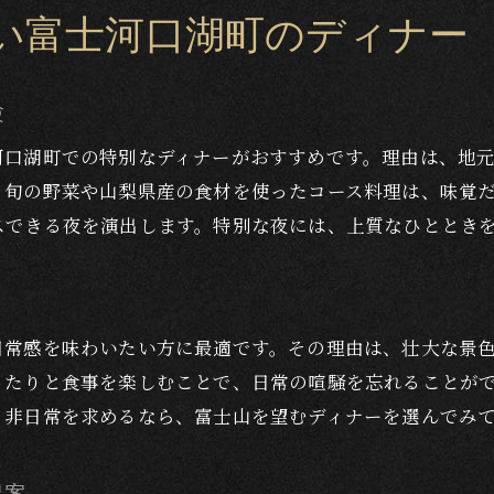
い富士河口湖町のディナー
ディナーで味わう地元の旬と大人の夜時間
ワインと料理の組み合わせで贅沢な夜を演出
地元産の恵みを活かした特別なディナー体験
験
大人の夜を演出する富士河口湖町の特別な時間
河口湖町での特別なディナーがおすすめです。理由は、地
大人のためのディナータイムの過ごし方提案
、旬の野菜や山梨県産の食材を使ったコース料理は、味覚
スできる夜を演出します。特別な夜には、上質なひととき
富士河口湖町で叶える贅沢な夜のひととき
ラグジュアリー空間で味わう特別なディナー
ピアノの音色が彩る大人の夜の楽しみ方
う
記憶に残る特別な時間をディナーで演出
日常感を味わいたい方に最適です。その理由は、壮大な景
ディナーを通じて心満たされる夜の過ごし方
ったりと食事を楽しむことで、日常の喧騒を忘れることが
。非日常を求めるなら、富士山を望むディナーを選んでみ
ピアノの音色と共に楽しむ贅沢な食事
ピアノとディナーが織りなす大人の贅沢時間