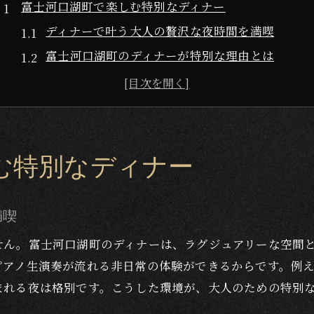
富士河口湖町で楽しむ特別なディナー
ディナーで叶う大人の贅沢な夜時間を満喫
富士河口湖町のディナーが特別な理由とは
ラグジュアリーなディナーの選び方と楽しみ方
ピアノ生演奏付きディナーの魅力を深掘り
地元食材を活かしたディナーの魅力を紹介
心に残る特別なディナー体験のコツとは
む特別なディナー
大人の夜にふさわしい富士河口湖町のディナー
大人の夜に選びたい上質なディナー体験
満喫
富士山を望むディナーで非日常を味わう
せん。富士河口湖町のディナーは、ラグジュアリーな空間
ピアノ生演奏が彩る大人の贅沢な夜を提案
ピアノ生演奏が流れる非日常の体験ができるからです。例
特別な日を演出するラグジュアリーディナー
まれる夜は格別です。こうした環境が、大人のための特別
地元ワインとディナーの最高のペアリング術