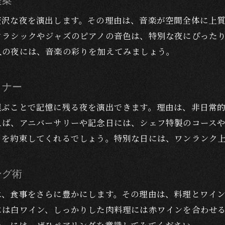
提案
生演奏と共に味わう特別なディナー体験の魅力
ディナーで感じる音楽と美食の贅沢な調和
贅沢な夜を演出します。その理由は、音楽が空間全体に上
クラシックやジャズのピアノの音色は、特別な夜にぴった
ラグジュアリーな夜に欠かせない音楽の演出
人の夜には、音楽の彩りを加えてみましょう。
大人の夜を彩るピアノ生演奏付きディナー
音楽と共に味わう至福のディナータイム提案
ィナー
選ぶことで記憶に残る夜を演出できます。理由は、非日常
えば、アニバーサリーや記念日には、シェフ特製のコース
きを約束してくれるでしょう。特別な日には、ワンランク
ング術
は、食事をさらに豊かにします。その理由は、料理とワイ
には白ワイン、しっかりした肉料理には赤ワインを合わせ