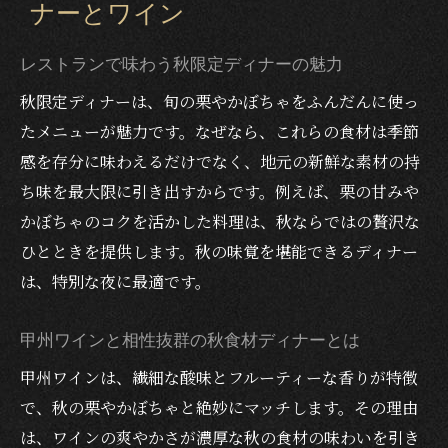
ナーとワイン
秋限定サーモン料理をレストランで堪能し
よう
レストランで味わう秋限定ディナーの魅力
サーモンと地元ワインのペアリングが光る
秋限定ディナーは、旬の栗やかぼちゃをふんだんに使っ
理由
たメニューが魅力です。なぜなら、これらの食材は季節
甲州ワインビーフとサーモンの共演ディナ
感を存分に味わえるだけでなく、地元の新鮮な素材の持
ー
ち味を最大限に引き出すからです。例えば、栗の甘みや
デート向きレストランのサーモンメニュー
かぼちゃのコクを活かした料理は、秋ならではの贅沢な
紹介
ひとときを提供します。秋の味覚を堪能できるディナー
秋限定サーモンディナーの選び方ガイド
は、特別な夜に最適です。
まとめへ 秋の味覚ディナー全体の魅力
甲州ワインと相性抜群の秋食材ディナーとは
秋限定ディナーの選び方とレストラン活用
術
甲州ワインは、繊細な酸味とフルーティーな香りが特徴
甲州ワインビーフや旬食材とワインの楽し
で、秋の栗やかぼちゃと絶妙にマッチします。その理由
み方
は、ワインの爽やかさが濃厚な秋の食材の味わいを引き