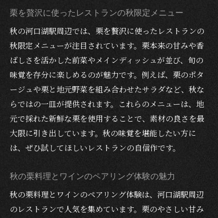
次は秋限定ディナーとワインの絶品体験へ
栗を贅沢に使ったレストランの秋限定メニュー
秋限定！河口湖駅近くの絶品ディナーとワイン
秋の河口湖駅周辺では、栗を贅沢に使ったレストランの
レストランで味わう秋限定ディナーの魅力
秋限定メニューが注目されています。栗本来の甘みや香
甲州ワインと相性抜群の秋食材ディナーと
ばしさを活かした前菜やメインディッシュが並び、旬の
は
味覚を存分に楽しめるのが魅力です。例えば、栗のポタ
地元産ワインとディナーのペアリングを満
ージュや栗と地元野菜を組み合わせたサラダなど、秋な
喫
らではの一皿が提供されます。これらのメニューは、地
秋限定ディナーで特別な夜を演出するコツ
元で採れた新鮮な栗を使用することで、素材の良さを最
ワインの選び方とレストラン活用ポイント
大限に引き出しています。秋の味覚を堪能したい方に
は、ぜひ試してほしいレストランの自信作です。
かぼちゃディナーも楽しめる次の見どころ
かぼちゃを使った秋の河口湖駅周辺ディナー
秋の栗料理とワインのペアリング体験の魅力
かぼちゃ料理が主役のレストラン秋限定メ
秋の栗料理とワインのペアリング体験は、河口湖駅周辺
ニュー
のレストランで人気を集めています。栗のやさしい甘み
秋のかぼちゃとワインペアリングの楽しみ