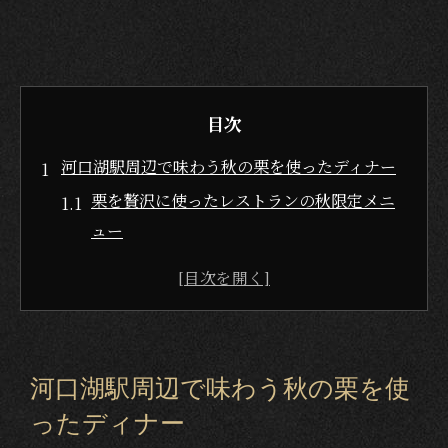
目次
河口湖駅周辺で味わう秋の栗を使ったディナー
栗を贅沢に使ったレストランの秋限定メニ
ュー
秋の栗料理とワインのペアリング体験の魅
力
栗×甲州ワインビーフが織りなす特別なデ
ィナー
河口湖駅周辺で味わう秋の栗を使
デートや記念日に最適なレストランの選び
ったディナー
方