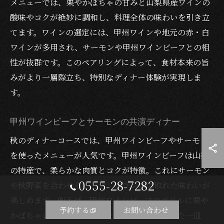
メニューでは、栗やかぼちゃの甘みと山梨県産ワインの
酸味やコクが絶妙に調和し、料理全体の味わいを引き立
てます。ワインの選定には、甲州ワインや地元の赤・白
ワインが多用され、サーモンや甲州ワインビーフとの相
性が抜群です。このペアリングによって、食材本来の旨
みがより一層際立ち、特別なディナー体験が実現しま
す。
甲州ワインビーフとサーモンの共演ディナー
秋のディナーコースでは、甲州ワインビーフやサーモン
を使ったメニューが人気です。甲州ワインビーフは山梨
の特産で、柔らかな肉質とコクが特徴。これにサーモン
0555-28-7282
や秋野菜を合わせることで、バランスの取れた味わいが
楽しめます。例えば、甲州ワインビーフのグリルに栗や
予約する
お問い合わせ
かぼちゃのピューレ、サーモンのマリネを添えた一皿