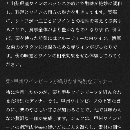
と山梨県産ワインのバランスの取れた酸味が絶妙に調和
方
し、料理とワインの両方の魅力を引き立てます。実際
かぼちゃと甲州ワインビーフの絶妙な組み
に、シェフが一皿ごとにワインとの相性を考えて提案す
合わせ
ることで、食事全体がより豊かなものとなります。例え
デートや誕生日におすすめの個室レストラ
ば、栗を使った前菜にはフルーティーな白ワイン、濃厚
ン
な栗のグラタンには深みのある赤ワインがぴったりで
秋限定かぼちゃディナーの予約ポイント
す。秋の味覚とワインの相乗効果をぜひ体験してみてく
次は甲州ワインビーフとワインの魅力探訪
ださい。
河口湖駅近くの秋限定ディナーで甲州ワインビ
ーフとワインを堪能
栗×甲州ワインビーフが織りなす特別なディナー
甲州ワインビーフとワインの絶品ディナー
特に注目したいのが、栗と甲州ワインビーフを組み合わ
体験
せた特別なディナーです。甲州ワインビーフの上質な旨
みに、栗のやさしい甘さが加わることで、他では味わえ
レストランで味わう秋限定甲州ワインビー
ない贅沢な一皿が完成します。シェフは、甲州ワインビ
フ料理
ーフの調理法や栗の使い方に工夫を凝らし、素材の個性
ワインビーフステーキとペアリングの奥深さ