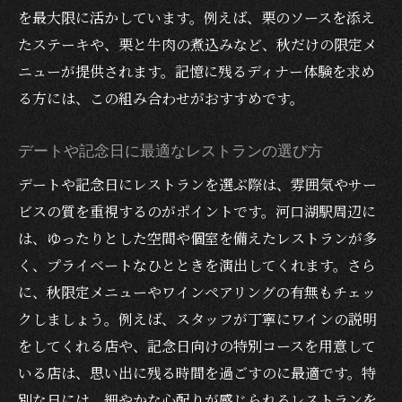
を最大限に活かしています。例えば、栗のソースを添え
個室が人気のレストラン選びのポイント
たステーキや、栗と牛肉の煮込みなど、秋だけの限定メ
甲州ワインビーフが食べられる店の魅力解
ニューが提供されます。記憶に残るディナー体験を求め
説
る方には、この組み合わせがおすすめです。
秋限定ペアリング体験から次の楽しみへ
河口湖駅周辺で楽しむ秋の限定ディナーとワイ
デートや記念日に最適なレストランの選び方
ンペアリング
デートや記念日にレストランを選ぶ際は、雰囲気やサー
秋の旬食材とワインのペアリングを満喫で
ビスの質を重視するのがポイントです。河口湖駅周辺に
きるレストラン
は、ゆったりとした空間や個室を備えたレストランが多
デートや誕生日に最適な秋限定ディナーの
く、プライベートなひとときを演出してくれます。さら
楽しみ方
に、秋限定メニューやワインペアリングの有無もチェッ
地元ワインと秋限定メニューの相性の秘密
クしましょう。例えば、スタッフが丁寧にワインの説明
をしてくれる店や、記念日向けの特別コースを用意して
個室利用が可能なレストラン選びのコツ
いる店は、思い出に残る時間を過ごすのに最適です。特
ワイン好きも満足の秋限定ディナー体験
別な日には、細やかな心配りが感じられるレストランを