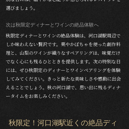
かぼちゃディナーガイドに続く秋の味わい
選びましょう。
河口湖駅周辺の秋限定かぼちゃディナーガイド
秋限定！かぼちゃレストランディナーの魅
次は秋限定ディナーとワインの絶品体験へ
力
秋限定ディナーとワインの絶品体験は、河口湖駅周辺で
かぼちゃ×ワインのおすすめペアリング体
しか味わえない贅沢です。栗やかぼちゃを使った創作料
験
理と、山梨のワインが織りなすペアリングは、味覚だけ
甲州ワインビーフと楽しむ秋のかぼちゃ料
でなく心にも残るひとときを提供します。次の特別な日
理
には、ぜひ秋限定のディナーとワインペアリングを体験
個室で味わう秋限定ディナーの特別感
してみてください。きっと新たな美味しさや感動に出会
予約必須の人気レストランの特徴と選び方
えることでしょう。秋の河口湖で、思い出に残るディナ
ータイムをお楽しみください。
次は秋限定サーモンディナーとワインの世
界
ワインと楽しむ河口湖駅周辺の秋限定サーモン
秋限定！河口湖駅近くの絶品ディ
を使った絶品ディナー