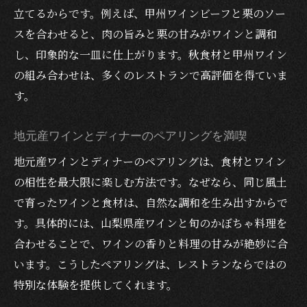
立てるからです。例えば、甲州ワインビーフと栗のソー
デートや記念日におすすめのレストランポ
スを合わせると、肉の旨みと栗の甘みがワインと調和
イント
し、印象的な一皿に仕上がります。秋食材と甲州ワイン
かぼちゃやサーモン料理の秋限定提案まと
の組み合わせは、多くのレストランで高評価を得ていま
め
す。
個室や景色を楽しむレストラン選びのコツ
次の季節も楽しめるレストランの探し方
地元産ワインとディナーのペアリングを満喫
地元産ワインとディナーのペアリングは、食材とワイン
の相性を最大限に楽しむ方法です。なぜなら、同じ風土
で育ったワインと食材は、自然な調和を生み出すからで
す。具体的には、山梨県産ワインと旬のかぼちゃ料理を
合わせることで、ワインの香りと料理の甘みが絶妙に合
います。こうしたペアリングは、レストランならではの
特別な体験を提供してくれます。