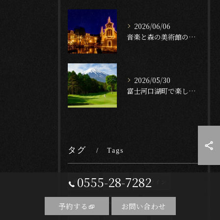
2026/06/06
音楽と森の美術館のお花やオルゴール鑑賞後に堪能する河口湖駅周辺の特別なディナープラン
2026/05/30
富士河口湖町で楽しむゴルフの後の贅沢ディナー 美味しい料理とお酒があるおすすめレストラン
タグ
Tags
0555-28-7282
ディナー
ワイン
甲州ワイン
マスカット・ベーリーA
赤ワイン
予約する
お問い合わせ