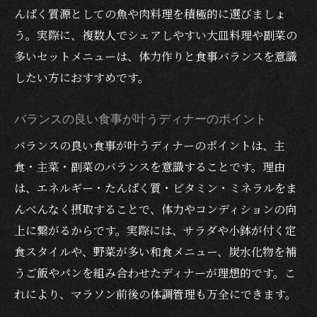
んぱく質源としての魚や肉料理を積極的に選びましょ
富士山マラソンに効くバランスディナーの
う。実際に、複数人でシェアしやすい大皿料理や副菜の
特徴
多いセットメニューは、体力作りと食事バランスを意識
ディナーで味わう栄養満点のバランスメニ
したい方におすすめです。
ュー
体力アップを目指すならこのエリアの夜ご飯が
バランスの良い食事が叶うディナーのポイント
最適
バランスの良い食事が叶うディナーのポイントは、主
ディナーで叶える体力アップの夜ご飯選び
食・主菜・副菜のバランスを意識することです。理由
富士山マラソンに向けた夜ご飯のポイント
は、エネルギー・たんぱく質・ビタミン・ミネラルをま
美味しい夜ご飯で体力作りをサポートしよ
んべんなく摂取することで、体力やコンディションの向
う
上に繋がるからです。実際には、サラダや小鉢が付く定
バランスの良い夜ご飯が体力アップの鍵に
食スタイルや、野菜が多い和食メニュー、炭水化物を補
なる
うご飯やパンを組み合わせたディナーが理想的です。こ
河口湖駅周辺のディナーで満足できる夜ご
れにより、マラソン前後の体調管理も万全にできます。
飯