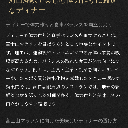
河口湖駅で楽しむ体力作りに最適
バランスの良い食事が叶うディナーのポイ
なディナー
ント
美味しいディナーで体力作りができるお店
ディナーで体力作りと食事バランスを両立しよう
選び
ディナーで体力作りと食事バランスを両立することは、
富士山マラソン前後の食事バランスを考える夜
富士山マラソンを目指す方にとって重要なポイントで
ディナーで整えるマラソン前後の食事バラ
す。理由は、運動後やトレーニング中の身体は栄養の吸
ンス
収が高まるため、バランスの取れた食事が体力向上につ
体力作りに効果的な夜ご飯の食べ方を紹介
ながります。例えば、主食・主菜・副菜を揃えたディナ
河口湖駅周辺のディナーで栄養補給を強化
ーや、たんぱく質と炭水化物を意識したメニュー選びが
美味しいディナーが支えるマラソン体力作
効果的です。河口湖駅周辺のレストランでは、地元の新
り
鮮な食材を活かした料理が多く、体力作りと美味しさの
バランス重視のディナーで疲労回復を目指
両立がしやすい環境です。
す
富士山マラソンに向けた美味しいディナーの選び方
美味しいディナーが叶える健康的な体力づくり