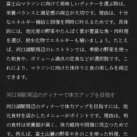
富士山マラソンに向けて美味しいディナーを選ぶ際は、
美味しいディナーで体力アップを実現する
栄養バランスと満足感の両立が大切です。理由は、十分
方法
なエネルギー補給と回復を同時に叶えるためです。具体
ディナー選びで健康的な体力作りをサポー
的には、地元産の野菜やたんぱく質が豊富な魚・肉料理
ト
を選び、炭水化物でエネルギーも補いましょう。たとえ
バランス良い食事が体力向上に与える影響
ば、河口湖駅周辺のレストランでは、季節の野菜を使っ
富士山マラソン参加者のためのディナー提
た和食や、ボリューム満点の定食などが選択肢です。こ
案
れにより、マラソンに向けた体作りと食の楽しみを両立
ディナーで美味しく栄養バランスを整えよ
できます。
う
バランス重視のディナーを河口湖駅周辺で発見
河口湖駅周辺のディナーで体力アップを目指す
河口湖駅周辺で見つけるバランスディナー
河口湖駅周辺のディナーで体力アップを目指すには、地
体力作りに役立つバランスの良いディナー
元食材を活かしたメニューがポイントです。理由は、旬
選び
の食材は栄養価が高く、体力維持や回復に役立つためで
美味しいディナーで家族の健康もサポート
す。例えば、富士山麓の野菜やきのこを使った料理、た