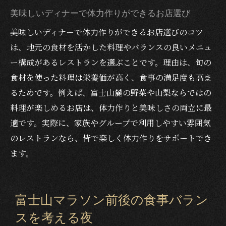
家族や友人と楽しむ河口湖ディナーの魅力
美味しいディナーで体力作りができるお店選び
家族で楽しむディナーが体力作りに最適な
美味しいディナーで体力作りができるお店選びのコツ
理由
は、地元の食材を活かした料理やバランスの良いメニュ
友人と味わう河口湖の美味しいディナー体
ー構成があるレストランを選ぶことです。理由は、旬の
験
食材を使った料理は栄養価が高く、食事の満足度も高ま
るためです。例えば、富士山麓の野菜や山梨ならではの
バランス重視のディナーで健康をシェアし
料理が楽しめるお店は、体力作りと美味しさの両立に最
よう
適です。実際に、家族やグループで利用しやすい雰囲気
子連れでも安心なディナーの選び方と工夫
のレストランなら、皆で楽しく体力作りをサポートでき
ディナーで心も体も満たされる河口湖の夜
ます。
富士山マラソン前後の食事バラン
スを考える夜