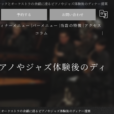
シックとオーケストラの余韻に浸るピアノやジャズ体験後のディナー提案
予約する
お問い合わせ
ディナーメニュー
バーメニュー
当店の特徴
アクセス
コラム
洋食
バー
アノやジャズ体験後のディ
ディナー
コース
ワイン
とオーケストラの余韻に浸るピアノやジャズ体験後のディナー提案