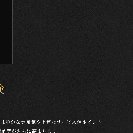
験
ン
では静かな雰囲気や上質なサービスがポイント
満足度がさらに高まります。