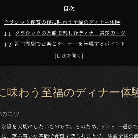
目次
クラシック鑑賞の後に味わう至福のディナー体験
クラシックの余韻で楽しむディナー選びのコツ
河口湖駅で音楽とディナーを満喫するポイント
美術館巡り後におすすめのディナースポット案内
オーケストラ感動後に訪れたいディナー体験
ピアノやジャズの響きと調和するディナー時間
河口湖駅で音楽と共に楽しむロマンティックディナー
に味わう至福のディナー体
クラシック体験後のロマンティックなディナープラ
河口湖駅エリアで叶う音楽とディナーの素敵な夜
びのコツ
オーケストラ余韻に浸るカップル向けディナー案内
、余韻を大切にしたいものです。そのため、ディナー選び
ピアノやジャズ好きに贈る夜のディナー体験
まに、落ち着いた空間で食事を楽しむことで、体験全体の