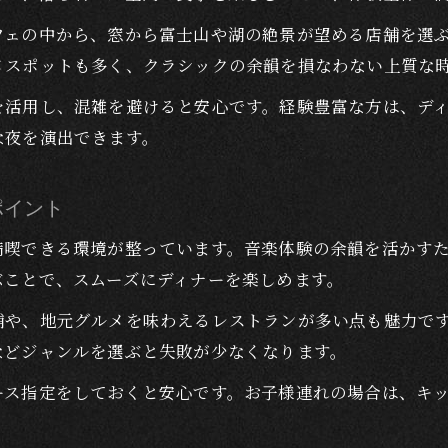
美術館周辺で見つける特別なディナースポット
フェの中から、窓から富士山や湖の絶景が望める店舗を選
オーケストラ余韻が残る夜にぴったりなディナープラン
メスポットも多く、クラシックの余韻を損なわない上質な
オーケストラの感動を活かすディナーの選び方
を活用し、混雑を避けると安心です。経験豊富な方は、デ
河口湖駅で味わう音楽後ディナーの魅力
な夜を演出できます。
クラシック好きにぴったりの落ち着いたディナー空
ピアノやジャズの余韻を引き立てる食事提案
ポイント
美術館やレストランのレビューを活かすディナー選
満喫できる環境が整っています。音楽体験の余韻を活かす
管弦楽団ライブ後の心満たされる食事の選び方
ぶことで、スムーズにディナーを楽しめます。
管弦楽団ライブ後におすすめのディナー体験法
舗や、地元グルメを味わえるレストランが多い点も魅力で
音楽体験の余韻を深めるディナー演出の工夫
などジャンルを選ぶと失敗が少なくなります。
河口湖駅周辺で見つける上質なディナー情報
ース指定をしておくと安心です。お子様連れの場合は、キ
クラシック帰りに選びたい落ち着いた食事処
ピアノやジャズの雰囲気が合うディナースポット