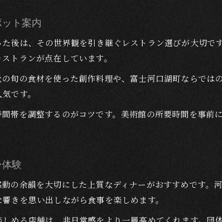
ピアノやジャズの感動が続く大人のディナー時間
ポット案内
ピアノやジャズ余韻を楽しむ大人ディナー体験
河口湖駅で味わう大人の上質なディナープラン
った後は、その世界観を引き継ぐレストラン選びが大切で
レストランが点在しています。
クラシックファンに最適な夜のディナースポット
オーケストラ体験後のディナーで特別な夜を演出
元の旬の食材を使った創作料理や、富士河口湖町ならでは
人気です。
美術館周辺のディナーで非日常を満喫する方法
音楽体験の締めくくりにおすすめしたい夜の食事
時間帯を調整するのがコツです。美術館の所要時間を事前
音楽体験後に選ぶべきディナーの楽しみ方
クラシックやジャズの余韻で味わう夜の食事
河口湖駅周辺でディナーの候補を探すポイント
ー体験
オーケストラ感動後の満足度を高める食事選択
感動の余韻を大切にした上質なディナーがおすすめです。
美術館やレストランの口コミから選ぶ夜ごはん
な響きを思い出しながら食事を楽しめます。
楽しめる店舗は、非日常感をより一層高めてくれます。団