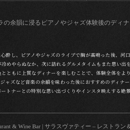
ラの余韻に浸るピアノやジャズ体験後のディナ
に心酔し、ピアノやジャズのライブで胸が高鳴った後、河
が冷めやらぬなか、次に訪れるグルメタイムもまた思い出
色とともに上質なディナーを楽しむことで、体験全体をよ
、ジャズなど音楽の余韻を味わった後におすすめのディナ
パートナーとの特別な思い出づくりやインスタ映えする絶
Restaurant & Wine Bar | サラスヴァティー – レス