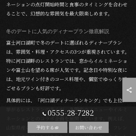
ネーションの点灯開始時間と食事のタイミングを合わせ
ることで、幻想的な雰囲気を最大限楽しめます。
冬のデートに人気のディナープラン徹底解説
富士河口湖町で冬のデートに選ばれるディナープラン
は、雰囲気・料理・アクセスの3つが重視されています。
特に河口湖畔のレストランでは、窓からイルミネーショ
ンや富士山を望める席が人気です。記念日や特別な夜に
は、地元ワイン付きのコース料理や、個室でゆっくり過
ごせるプランも好評です。
具体的には、「河口湖ディナーランキング」でも上位に
挙がるレストランの多くが、冬限定のメニューやイルミ
0555-28-7282
ネーションとのコラボ企画を展開しています。例えば、
予約する
お問い合わせ
山梨県産の新鮮な野菜やほうとうを使った和食、フレン