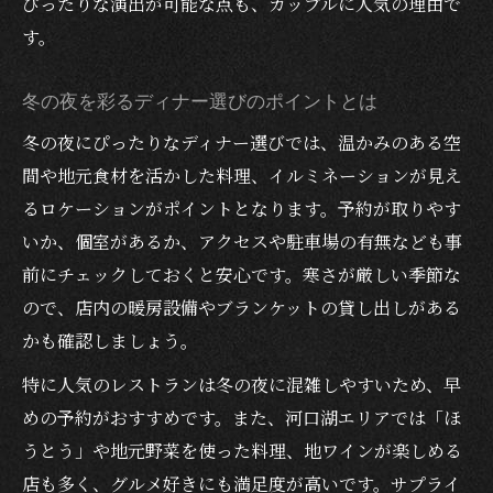
ぴったりな演出が可能な点も、カップルに人気の理由で
ト紹介
す。
心地よい空間で楽しむ冬のディナータイム
幻想的な夜景と共に味わうディナーの魅力
冬の夜を彩るディナー選びのポイントとは
イルミネーションに包まれた冬のデート体験
冬の夜にぴったりなディナー選びでは、温かみのある空
幻想的なイルミネーションとディナーで叶
間や地元食材を活かした料理、イルミネーションが見え
う理想の夜
るロケーションがポイントとなります。予約が取りやす
イルミネーションと共に楽しむディナーの
いか、個室があるか、アクセスや駐車場の有無なども事
選び方
前にチェックしておくと安心です。寒さが厳しい季節な
ので、店内の暖房設備やブランケットの貸し出しがある
冬のデートに人気のディナープラン徹底解
かも確認しましょう。
説
家族や子連れでも楽しめるディナー体験の
特に人気のレストランは冬の夜に混雑しやすいため、早
ポイント
めの予約がおすすめです。また、河口湖エリアでは「ほ
SNS映えするイルミネーションとディナー
うとう」や地元野菜を使った料理、地ワインが楽しめる
の組み合わせ
店も多く、グルメ好きにも満足度が高いです。サプライ