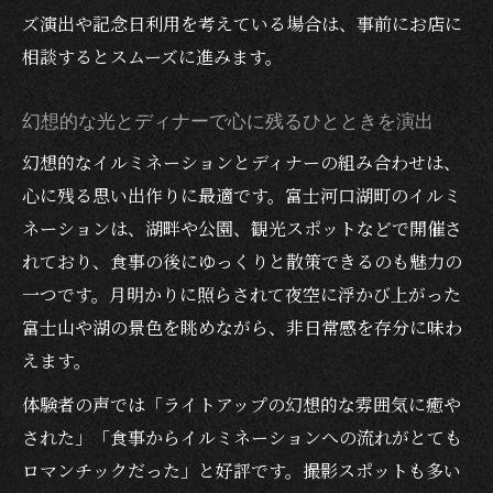
ズ演出や記念日利用を考えている場合は、事前にお店に
地元グルメで冬の夜を贅沢に満喫しよう
相談するとスムーズに進みます。
ディナーで味わう地元グルメと冬の楽しみ
方
幻想的な光とディナーで心に残るひとときを演出
郷土料理や特産品をディナーで堪能するコ
幻想的なイルミネーションとディナーの組み合わせは、
ツ
心に残る思い出作りに最適です。富士河口湖町のイルミ
河口湖ディナーランキング上位のグルメ体
ネーションは、湖畔や公園、観光スポットなどで開催さ
験
れており、食事の後にゆっくりと散策できるのも魅力の
ディナー選びで叶える贅沢な冬の夜時間
一つです。月明かりに照らされて夜空に浮かび上がった
幻想的な冬の夜におすすめのディナーメニ
富士山や湖の景色を眺めながら、非日常感を存分に味わ
ュー
えます。
体験者の声では「ライトアップの幻想的な雰囲気に癒や
された」「食事からイルミネーションへの流れがとても
ロマンチックだった」と好評です。撮影スポットも多い