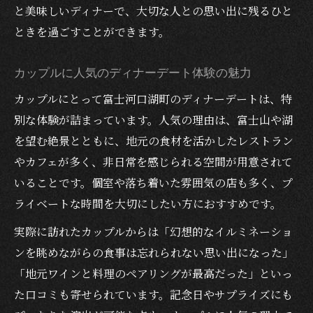
幻想的な光を楽しむイルミネーションと冬のデ
と美味しいディナーで、大切な人との思い出に残るひと
ィナータイム
ときを過ごすことができます。
冬のイルミネーションとディナーで贅沢な
夜を満喫
カップルに人気のディナーデート体験の魅力
幻想的な光に包まれるディナータイムの魅
カップルにとって富士河口湖町のディナーデートは、特
力解説
別な体験が詰まっています。人気の理由は、富士山や湖
ディナー選びで叶える特別な夜の過ごし方
を望む絶景とともに、地元の食材を活かしたレストラン
やカフェが多く、非日常を感じられる空間が用意されて
心に残るイルミネーションとディナーの楽
いることです。個室や落ち着いた雰囲気の店も多く、プ
しみ方
ライベートな時間を大切にしたい方におすすめです。
冬の夜に人気のディナーと光のコラボ体験
実際に訪れたカップルからは「幻想的なイルミネーショ
心温まるディナーを求めて河口湖の夜へ
ンを眺めながらの食事は忘れられない思い出になった」
冬の夜に心温まるディナー選びのポイント
「地元ワインと料理のペアリングが最高だった」といっ
カップルや家族で満喫できるディナー体験
た口コミも寄せられています。記念日やサプライズにも
河口湖の夜を彩るおすすめディナースポッ