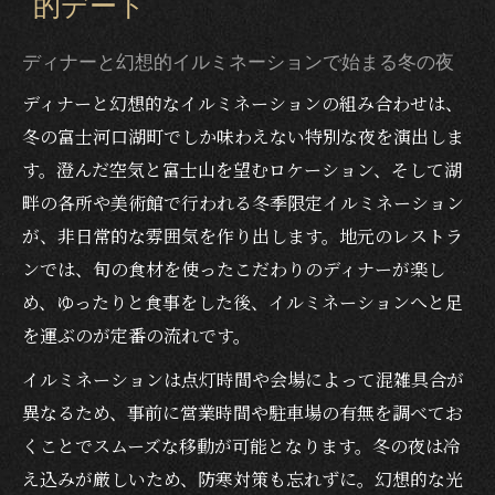
的デート
冬の富士河口湖町で味わう特別なディナー
体験
ディナーと幻想的イルミネーションで始まる冬の夜
ディナーと河口湖音楽と森の美術館のイルミネ
ディナーと幻想的なイルミネーションの組み合わせは、
ーションで味わう特別な夜
冬の富士河口湖町でしか味わえない特別な夜を演出しま
音楽とイルミネーションに包まれるディナ
す。澄んだ空気と富士山を望むロケーション、そして湖
ーの過ごし方
畔の各所や美術館で行われる冬季限定イルミネーション
美術館とディナーで体感する幻想的な夜の
が、非日常的な雰囲気を作り出します。地元のレストラ
デート
ンでは、旬の食材を使ったこだわりのディナーが楽し
冬の夜におすすめのディナーとアート体験
め、ゆったりと食事をした後、イルミネーションへと足
の魅力
を運ぶのが定番の流れです。
イルミネーション鑑賞後のディナー選びの
イルミネーションは点灯時間や会場によって混雑具合が
コツ
異なるため、事前に営業時間や駐車場の有無を調べてお
特別な夜にぴったりのディナースポットの
くことでスムーズな移動が可能となります。冬の夜は冷
楽しみ方
え込みが厳しいため、防寒対策も忘れずに。幻想的な光