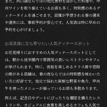
また、河口湖ならではの地元食材を活かした料理や、甲
間
州ワインを取り揃えているお店も多く、特別感のあるデ
お花見の後に味わう贅沢なディナータイム
ィナータイムを過ごせます。混雑が予想される春の週末
や連休には、事前予約が安心です。人気店は特に早めの
落ち着いた空間で春を楽しむディナーの魅
予約を心がけましょう。
力
大人が憩う駅周辺ディナーのおすすめ点
お花見後に立ち寄りたい人気ディナースポット
桜の景色を眺めながらのディナー体験
お花見帰りにおすすめの人気ディナースポットとして
おしゃれで静かなディナーの過ごし方
は、駅から徒歩圏内で雰囲気の良いレストランやカフェ
お花見デートや記念日に最適な大人のディナー
が挙げられます。特に、夜桜を楽しめるテラス席や窓際
タイム
の席がある店舗は、春の夜ならではの特別感を味わいた
春が近づく夜の特別なディナー演出方法
い方に好評です。地元で採れた新鮮な野菜や魚介、甲州
お花見デートにふさわしいディナーの選び
牛を使ったメニューが揃っているお店も多数あります。
方
例えば、記念日やデートにぴったりな個室を備えたレス
記念日におすすめの駅周辺ディナープラン
トランや、カジュアルに食事を楽しめるカフェも人気で