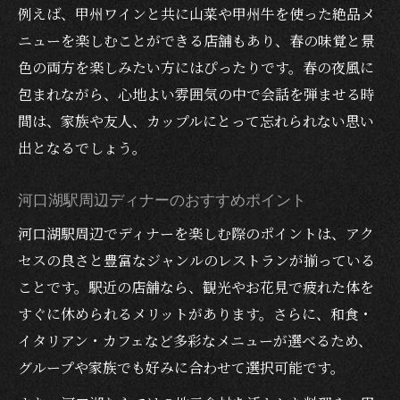
春の余韻を深めるレストランの選び方
例えば、甲州ワインと共に山菜や甲州牛を使った絶品メ
ニューを楽しむことができる店舗もあり、春の味覚と景
ディナーが特別な思い出になる理由とは
色の両方を楽しみたい方にはぴったりです。春の夜風に
落ち着いた空間でゆっくり味わう春ディナ
包まれながら、心地よい雰囲気の中で会話を弾ませる時
ー
間は、家族や友人、カップルにとって忘れられない思い
お花見帰りに最適なディナー店の特徴
出となるでしょう。
駅周辺のおすすめディナー店比較ポイント
春が近づく季節の河口湖駅周辺ディナーの魅力
河口湖駅周辺ディナーのおすすめポイント
春を感じるディナーが人気の理由を解説
河口湖駅周辺でディナーを楽しむ際のポイントは、アク
河口湖駅周辺ディナーの最新トレンド紹介
セスの良さと豊富なジャンルのレストランが揃っている
花見後も楽しめる高級ディナーの魅力とは
ことです。駅近の店舗なら、観光やお花見で疲れた体を
安いディナーからおしゃれ空間までの選択
すぐに休められるメリットがあります。さらに、和食・
肢
イタリアン・カフェなど多彩なメニューが選べるため、
グループや家族でも好みに合わせて選択可能です。
春限定メニューが楽しめるディナー体験
桜の余韻を楽しむ、落ち着いた空間での食事時