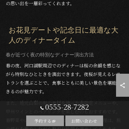
の思い出を一層彩ってくれます。
お花見デートや記念日に最適な大
人のディナータイム
春が近づく夜の特別なディナー演出方法
春の夜、河口湖駅周辺でのディナーは桜の余韻を感じな
がら特別なひとときを演出できます。夜桜が見えるレス
トランを選ぶことで、食事とともに美しい景色を堪能で
きるのが魅力です。
また、地元山梨の旬の食材を使った春限定メニューや、
0555-28-7282
甲州ワインとのペアリングを楽しむのもおすすめです。
春野菜や山菜、地元産のお肉や魚介を使った料理は、旅
予約する
お問い合わせ
の疲れを癒やしながら贅沢な時間を演出してくれます。