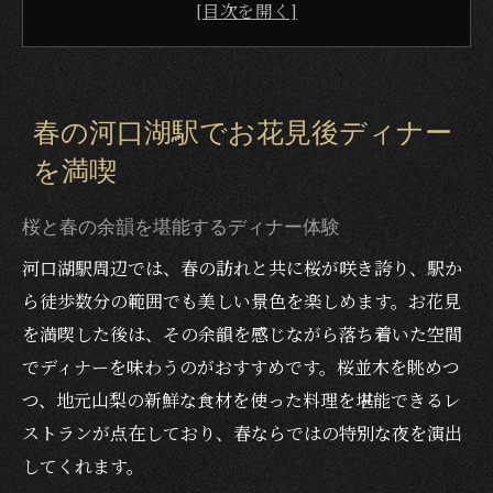
お花見後に立ち寄りたい人気ディナースポ
ット
春が近づく夜にぴったりなディナー選び
駅近でおしゃれなディナーを楽しむコツ
春の河口湖駅でお花見後ディナー
桜を愛でた後に最適な春ディナー体験
を満喫
春が近づく河口湖駅で味わう特別なディナ
ー
桜と春の余韻を堪能するディナー体験
桜の余韻を楽しむディナー選択のポイント
河口湖駅周辺では、春の訪れと共に桜が咲き誇り、駅か
おしゃれな空間で過ごすディナーの魅力
ら徒歩数分の範囲でも美しい景色を楽しめます。お花見
地元食材が彩るおすすめディナーメニュー
を満喫した後は、その余韻を感じながら落ち着いた空間
お花見後のひとときを豊かにするディナー
でディナーを味わうのがおすすめです。桜並木を眺めつ
体験
つ、地元山梨の新鮮な食材を使った料理を堪能できるレ
ストランが点在しており、春ならではの特別な夜を演出
お花見後のディナーにレストラン選びが重要な
してくれます。
理由