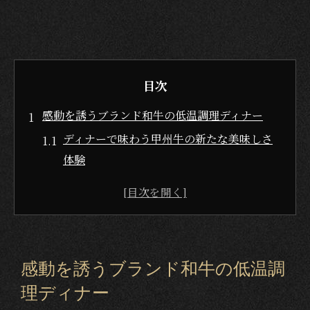
目次
感動を誘うブランド和牛の低温調理ディナー
ディナーで味わう甲州牛の新たな美味しさ
体験
ブランド和牛の低温調理が生む感動のディ
ナー
富士河口湖町で贅沢なディナーを叶える秘
密
感動を誘うブランド和牛の低温調
サラスヴァティー流ディナーの至福ポイン
理ディナー
ト解説