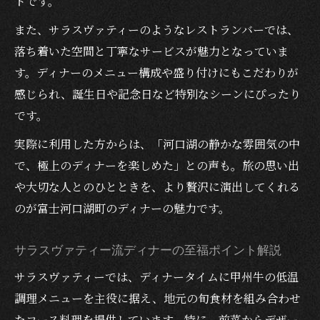
トです。
体験
また、サラスヴァティーのようなレストランバーでは、
富士河口湖町ならではの贅沢ディナー体験
落ち着いた空間と丁寧なサービスが魅力となっていま
とは
す。ディナーのメニュー構成や盛り付けにもこだわりが
ディナーに選ばれる甲州牛の低温調理の魅
感じられ、誕生日や記念日など特別なシーンにぴったり
力
です。
旅行の思い出に残る甲州牛ディナーの楽し
実際に利用した方からは、「河口湖の静かな雰囲気の中
み方
で、極上のディナーを楽しめた」との声も。旅の思い出
河口湖高級レストランで味わう特別なディ
や大切な人とのひとときを、より贅沢に演出してくれる
ナー
のが富士河口湖町のディナーの魅力です。
プロポーズや記念日に最適なディナー空間
紹介
サラスヴァティー流ディナーの至福ポイント解説
サラスヴァティーでは、ディナータイムに甲州牛の低温
調理メニューを主役に据え、地元の旬食材を組み合わせ
たコース料理を提供しています。特に、前菜からデザー