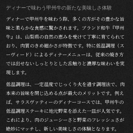
ディナーでブランド和牛の魅力を最大限に
ディナーで味わう甲州牛の新たな美味しさ体験
堪能
ディナーで甲州牛を味わう際、多くの方がその豊かな旨
特別な夜を彩る甲州牛ディナーの秘密
味と柔らかな食感に驚かされます。ブランド和牛『甲州
ディナーで輝く甲州牛の低温調理とは何か
牛』は、山梨県の自然の恵みを受けて丁寧に育てられて
河口湖ならではの甲州牛ディナーの楽しみ
おり、肉質のきめ細かさが特徴です。特に低温調理（ス
方
ーヴィード）によるディナーメニューは、従来の焼き方
誕生日やプロポーズに選ばれるディナーの
では出せないしっとりとした舌触りと濃厚な味わいを実
理由
現します。
芸術空間が引き立てる特別なディナーの魅
低温調理は、一定温度でじっくり火を通す調理法で、肉
力
本来の旨味を閉じ込める点が最大のメリットです。例え
レストランバーで過ごす大人のディナー時
ば、サラスヴァティーのディナーコースでは、甲州牛の
間
低温調理ステーキに地元野菜を添えた一皿が人気です。
ディナーで味わう甲州牛と芸術空間の融合
これにより、肉のジューシーさと野菜のフレッシュさが
芸術とディナーが融合する至福のひととき
絶妙にマッチし、新しい美味しさの体験となります。