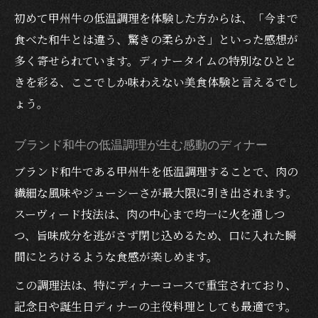
甲州牛ディナーとピアノ生演奏の贅沢体験
初めて甲州牛の低温調理を体験した方からは、「今まで
ディナーで感じる非日常の芸術的空間演出
食べた和牛とは違う、驚きの柔らかさ」といった感想が
レストランバーの洗練された雰囲気を満喫
多く寄せられています。ディナータイムの特別なひとと
きを彩る、ここでしか味わえない美食体験と言えるでし
記念日やデートに最適なディナー空間の特
ょう。
徴
ワインペアリングで楽しむ甲州牛ディナーの新
ブランド和牛の低温調理が生む感動のディナー
常識
ブランド和牛である甲州牛を低温調理することで、肉の
ディナーと甲州牛に最適なワインペアリン
繊細な風味やジューシーさが最大限に引き出されます。
グ術
スーヴィード技法は、肉の中心まで均一に火を通しつ
甲州牛ディナーがもっと美味しくなるワイ
つ、旨味成分を逃がさず閉じ込めるため、口に入れた瞬
ン選び
間にとろけるような食感が楽しめます。
地元ワインとブランド和牛のディナーハー
この調理法は、特にディナーコースで重宝されており、
モニー
記念日や誕生日ディナーの主役料理としても最適です。
ワインペアリングで極上ディナーを演出す