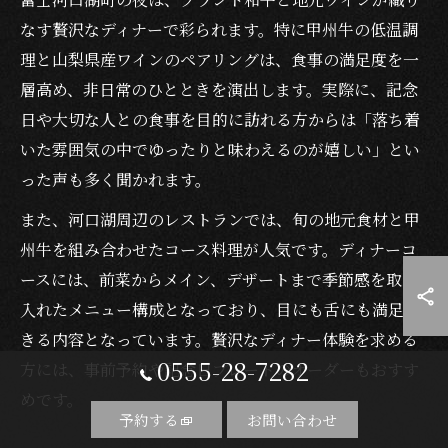
なす贅沢なディナーで彩られます。特に甲州牛の低温調
理と山梨県産ワインのペアリングは、食事の満足度を一
層高め、非日常のひとときを演出します。実際に、記念
日や大切な人との食事を目的に訪れる方からは「落ち着
いた雰囲気の中でゆったりと味わえるのが嬉しい」とい
った声も多く聞かれます。
また、河口湖周辺のレストランでは、旬の地元食材と甲
州牛を組み合わせたコース料理が人気です。ディナーコ
ースには、前菜からメイン、デザートまで季節感を取り
入れたメニュー構成となっており、目にも舌にも満足で
きる内容となっています。贅沢なディナー体験を求める
0555-28-7282
方には、事前予約や記念日プレートのオーダーもおすす
めです。
予約する
お問い合わせ