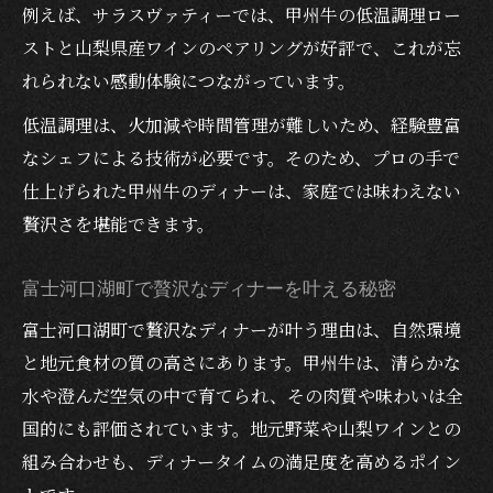
例えば、サラスヴァティーでは、甲州牛の低温調理ロー
る方法
ストと山梨県産ワインのペアリングが好評で、これが忘
プロポーズや誕生日に贅沢ディナーの新体
れられない感動体験につながっています。
験を
低温調理は、火加減や時間管理が難しいため、経験豊富
しっとり柔らか甲州牛で過ごす夜のひととき
なシェフによる技術が必要です。そのため、プロの手で
ディナーで堪能するしっとり柔らか甲州牛
仕上げられた甲州牛のディナーは、家庭では味わえない
の秘密
贅沢さを堪能できます。
低温調理が生み出す甲州牛ディナーの極上
食感
富士河口湖町で贅沢なディナーを叶える秘密
夜を彩る贅沢ディナーで至福の時間を堪能
富士河口湖町で贅沢なディナーが叶う理由は、自然環境
記念日ディナーにおすすめの甲州牛の楽し
と地元食材の質の高さにあります。甲州牛は、清らかな
み方
水や澄んだ空気の中で育てられ、その肉質や味わいは全
河口湖で体験するしっとりディナーの新常
国的にも評価されています。地元野菜や山梨ワインとの
識
組み合わせも、ディナータイムの満足度を高めるポイン
富士河口湖町で叶う甲州牛の低温調理ディナー