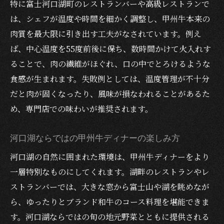
特に富士河口湖町のレストランバーや高級レストランで
は、シェフが温度や時間を細かく調整し、甲州牛本来の
肉質を最大限に引き出す工夫がなされています。例え
ば、中心温度を55度前後に保ち、数時間かけて火入れす
ることで、肉の繊維がほぐれ、口の中でとろけるような
食感が生まれます。失敗例としては、温度管理が不十分
だと肉が固くなったり、風味が損なわれることがあるた
め、専門店での味わいが推奨されます。
河口湖ならではの甲州牛ディナーの楽しみ方
河口湖の自然に囲まれた環境は、甲州牛ディナーをより
一層特別なものにしてくれます。湖畔のレストランやレ
ストランバーでは、大きな窓から富士山や湖を眺めなが
ら、ゆったりとブランド和牛のコース料理を堪能できま
す。河口湖ならではの旬の地元野菜とともに提供される