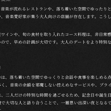
演奏の余韻と共に味わう美食ディナー体験
に音楽が流れるレストランや、落ち着いた空間でゆったり
ピアノ・ヴァイオリン後の美味しいディナー選び
や、音楽愛好家が集う大人向けの店舗が存在します。こう
ディナーで味わう音楽と美食のマリアージュ
大人の美食時間を彩るディナーの楽しみ方
産ワインや、旬の食材を取り入れたコース料理は、非日常
コンサート後に最適なディナーで特別な夜を
いので、早めの計画が大切です。大人のデートをより特別
特別な日を彩る大人のための夜時間設計
特別な夜にふさわしい大人のディナー演出法
コンサート余韻を繋ぐ記念日のディナー提案
力
大人デートを彩る夜の過ごし方とディナー選び
力は、落ち着いた空間でゆっくりと会話や食事を楽しめる
ディナーで演出する記憶に残る特別な夜時間
多く、音楽の余韻を邪魔しない控えめなサービスや、プラ
ピアノやヴァイオリンの感動が続く夜の設計術
は、二人だけの特別な時間を過ごせるため、記念日や誕生
境で大切な人と語り合うことで、一層思い出深い夜となる
す。