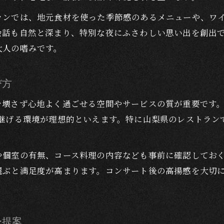
洗練された夜にふさわしい体験を提案
ランでは、地元食材を使った季節感のあるメニューや、ワ
大人のための洗練ディナー体験を叶える方法
会話も自然と深まり、特別な夜にふさわしい思い出を創出
コンサート後に選ぶ特別なディナーの工夫
大人の嗜みです。
ピアノやヴァイオリンと調和する夜の過ごし方
ディナーと音楽が奏でる上質な夜の設計術
び方
大人のデートに最適な体験価値の高いディナー
を壊さず心地よく過ごせる空間やサービスの質が重要です
大人の会話が弾む鑑賞後ディナーの選び方
き継げる環境が理想的といえます。特に山梨県のレストラン
コンサート後のディナーで会話が弾む秘訣
大人の会話を楽しむ静かなディナー店とは
や個室の有無、コース料理の内容なども事前に確認してお
余韻を大切にするディナー選びのコツ
選ぶと満足度が高まります。コンサート後の高揚感を大切
ピアノ演奏と相性の良いディナー空間設計
ディナーで深まる大人同士のコミュニケーション
ピアノとヴァイオリンに続く美食の楽しみ方
ー提案