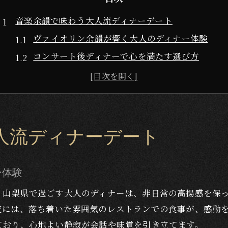
音楽余韻で味わう大人流ディナーデート
ヴァイオリン余韻が響く大人のディナー体験
コンサート後ディナーで心を満たす選び方
ピアノ演奏の余韻を活かす上質ディナー提案
デートに最適な静かなディナー店の魅力
大人の夜を彩る特別なディナーの楽しみ方
コンサートの感動を繋ぐ静寂な食空間
人流ディナーデート
静寂な空間で味わうディナーの魅力とは
コンサート余韻を残すディナー空間の選び方
ー体験
ピアノとヴァイオリンの感動を引き立てる席選び
、山梨県で過ごす大人のディナーは、非日常の高揚感を保
大人の会話が弾む静かなディナー店の雰囲気
夜には、落ち着いた雰囲気のレストランでの食事が、感動
余韻を楽しむためのディナーデート空間設計
ており、心地よい静寂が会話や味覚を引き立てます。