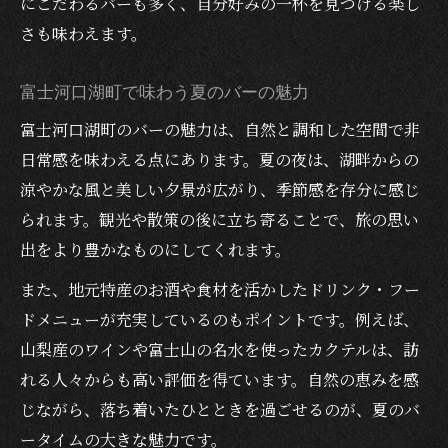
にこだわるバーも多く、自分好みの一杯を見つける楽し
夏の始まりにふさわしいバーの選び方
さも味わえます。
夕涼みとバーの季節感を楽しむコツ
富士河口湖町で味わう夏のバーの魅力
美味しいお酒で季節を感じるバー体験
富士河口湖町のバーの魅力は、自然と調和した空間で非
しっとりしたバーで過ごす季節の夜
日常感を味わえる点にあります。夏の夜は、湖畔からの
涼やかな風と美しい夕景が広がり、季節感を存分に感じ
られます。観光や散策の後に立ち寄ることで、旅の思い
出をより豊かなものにしてくれます。
また、地元特産のお酒や食材を活かしたドリンク・フー
ドメニューが充実しているのもポイントです。例えば、
山梨産のワインや富士山の名水を使ったカクテルは、訪
れる人々からも高い評価を得ています。自然の恵みを感
じながら、落ち着いたひとときを過ごせるのが、夏のバ
ータイムの大きな魅力です。