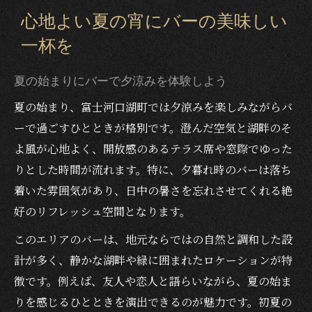
しっとりと心癒す富士河口湖町のバー選び
心地よい夏の宵にバーの美味しい
しっとり雰囲気のバー選びのポイントとは
一杯を
美味しいお酒が楽しめるバーの見極め方
夕涼みに最適なバーの選び方を解説
夏の始まりにバーで夕涼みを体験しよう
夏の夜に心癒すバーの特徴を知ろう
夏の始まり、富士河口湖町では夕涼みを楽しみながらバ
バーでしっとりと過ごすためのコツ
ーで過ごすひとときが格別です。澄んだ空気と湖畔のそ
よ風が心地よく、開放感のあるテラス席や窓際でゆった
美味しいお酒で彩る夕涼みの贅沢時間
りとした時間が流れます。特に、夕暮れ時のバーは落ち
バーで味わう美味しいお酒と夕涼みの魅力
着いた雰囲気があり、日中の暑さを忘れさせてくれる絶
夏の宵にふさわしいお酒の楽しみ方
好のリフレッシュ空間となります。
しっとりしたバー空間で贅沢な一杯を
このエリアのバーは、地元ならではの自然と調和した設
夕涼みと相性抜群のバーの楽しみ方
計が多く、静かな湖畔や緑に囲まれたロケーションが特
美味しいお酒が引き立つバーの過ごし方
徴です。例えば、友人や恋人と語らいながら、夏の始ま
静かな夏夜に味わう大人のバー体験
りを感じるひとときを演出できるのが魅力です。初夏の