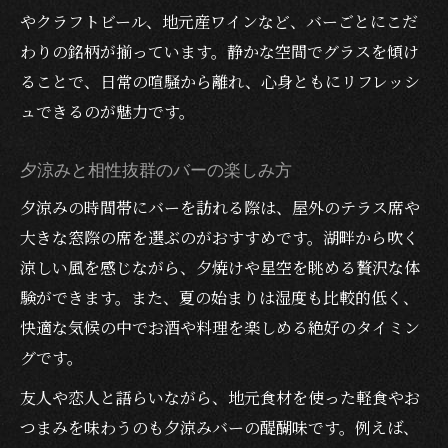
やクラフトビール、地元産ワインなど、バーごとにこだ
わりの銘柄が揃っています。静かな空間でグラスを傾け
ることで、日常の喧騒から離れ、心身ともにリフレッシ
ュできるのが魅力です。
夕涼みと相性抜群のバーの楽しみ方
夕涼みの時間帯にバーを訪れる際は、屋外のテラス席や
大きな窓際の席を選ぶのがおすすめです。湖畔から吹く
涼しい風を感じながら、夕焼けや星空を眺める贅沢な体
験ができます。また、夏の始まりは湿度も比較的低く、
快適な気候の中でお酒や料理を楽しめる絶好のタイミン
グです。
友人や恋人と語らいながら、地元食材を使った軽食やお
つまみを味わうのも夕涼みバーの醍醐味です。例えば、