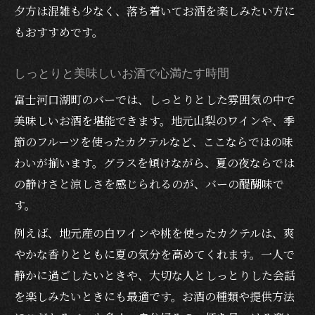
静かな夜にぴったりなバーの魅力とは
夕方は混雑も少なく、落ち着いてお酒を楽しみたい方に
しっとりバーで美味しいお酒を堪能する
もおすすめです。
大人の夜を演出するバー選びのコツ
しっとりと美味しいお酒で心満たす時間
バーで味わう夏の夜のしっとり感
富士河口湖町のバーでは、しっとりとした雰囲気の中で
美味しいお酒と共に大人の余韻を楽しむ
美味しいお酒を堪能できます。地元山梨のワインや、季
富士河口湖町で出会うしっとりバー
節のフルーツを使ったカクテルなど、ここならではの味
しっとり感が魅力のバーを見つける方法
わいが揃います。グラスを傾けながら、夏の夜ならでは
富士河口湖町ならではのバーの楽しみ方
の静けさと涼しさを感じられるのが、バーの醍醐味で
美味しいお酒としっとり空間の出会い
す。
バー好き必見のしっとり体験ポイント
例えば、地元産の白ワインや桃を使ったカクテルは、爽
夏の夜に映えるバーのしっとり感とは
やかな香りとともに夏の気分を高めてくれます。一人で
季節を感じるバーとお酒の楽しみ方
静かに過ごしたいときや、大切な人としっとりした会話
バーで季節の移ろいと美味しいお酒を味わ
を楽しみたいときにも最適です。お酒の種類や提供方法
う