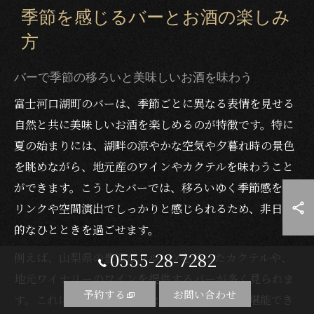
季節を感じるバーとお酒の楽しみ
方
バーで季節の移ろいと美味しいお酒を味わう
富士河口湖町のバーは、季節ごとに異なる表情を見せる
自然と共に美味しいお酒を楽しめるのが特徴です。特に
夏の始まりには、湖畔の涼やかな空気や夕暮れ時の景色
を眺めながら、地元産のワインやカクテルを味わうこと
ができます。こうしたバーでは、移ろいゆく季節感をド
リンクや空間演出でしっかりと感じられるため、非日常
的なひとときを過ごせます。
0555-28-7282
例えば、山梨県の豊富なフルーツを使ったカクテルや、
地元ワイナリーのワインを提供するバーが多く見られま
予約する
お問い合わせ
す。これにより、その時期ならではの味わいを堪能でき