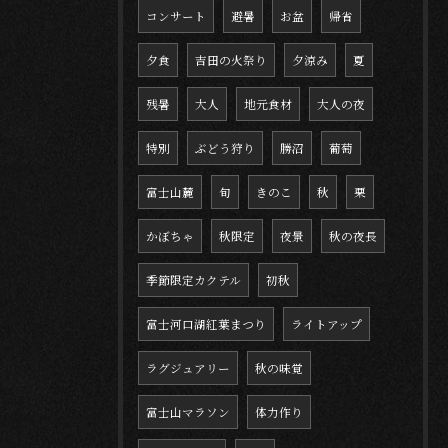
コンサート
避暑
お盆
帰省
夕食
吉田の火祭り
夕涼み
夏
残暑
大人
地元食材
大人の夜
特別
ぶどう狩り
勝沼
葡萄
富士山麓
旬
きのこ
秋
栗
かぼちゃ
秋限定
夜景
秋の夜長
季節限定カクテル
初秋
富士河口湖紅葉まつり
ライトアップ
ラグジュアリー
秋の味覚
富士山マラソン
体力作り