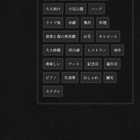
大人向け
大石公園
ハーブ
ライブ後
余韻
贅沢
料理
音楽と森の美術館
お花
オルゴール
大人時間
河口湖
レストラン
和牛
美味しい
デート
記念日
誕生日
ピアノ
生演奏
おしゃれ
観光
カクテル