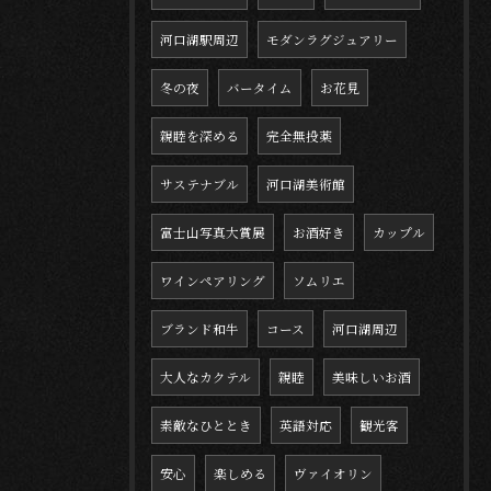
河口湖駅周辺
モダンラグジュアリー
冬の夜
バータイム
お花見
親睦を深める
完全無投薬
サステナブル
河口湖美術館
富士山写真大賞展
お酒好き
カップル
ワインペアリング
ソムリエ
ブランド和牛
コース
河口湖周辺
大人なカクテル
親睦
美味しいお酒
素敵なひととき
英語対応
観光客
安心
楽しめる
ヴァイオリン