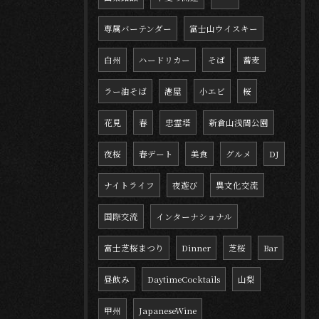
専属バーテンダー
富士山ウイスキー
白州
ハードリカー
そば
蕎麦
ラー油そば
港屋
小エビ
桜
花見
春
忠霊塔
新倉山浅間公園
夜桜
春デート
美食
グルメ
DJ
ナイトライフ
夜遊び
異文化交流
国際交流
インターナショナル
富士芝桜まつり
Dinner
芝桜
Bar
昼飲み
DaytimeCocktails
山梨
甲州
JapaneseWine