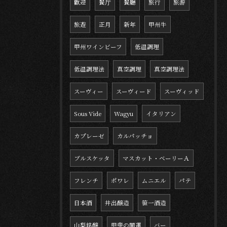
歡迎
餐厅
餐廳
旅行
旅游
旅遊
正月
新年
甲州牛
甲州ワインビーフ
低温調理
低温調理法
真空調理
真空調理法
スーヴィー
スーヴィード
スーヴィッド
Sous Vide
Wagyu
イタリアン
カプレーゼ
カルパッチョ
ブルスケッタ
マスカット・ベーリーＡ
フレンチ
ポワレ
ムニエル
パテ
日本酒
井出醸造
笹一酒造
山梨銘醸
甲斐の開運
バー