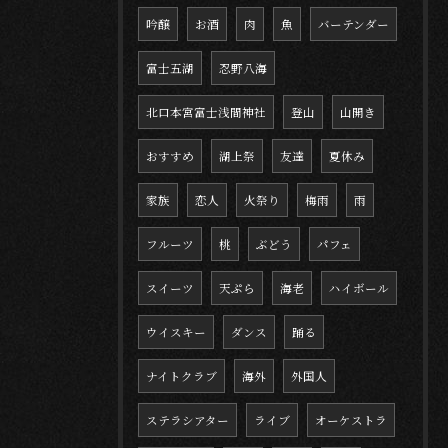
吟醸
お酒
肉
魚
バーテンダー
富士五湖
忍野八海
北口本宮富士浅間神社
登山
山開き
おすすめ
湖上祭
友達
夏休み
家族
恋人
火祭り
梅雨
雨
フルーツ
桃
ぶどう
パフェ
スイーツ
天ぷら
海老
ハイボール
ウイスキー
ダンス
踊る
ナイトクラブ
海外
外国人
ステラシアター
ライブ
オーケストラ