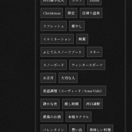
河口湖冬花火
ゴルフ
Xmas
Christmas
限定
日帰り温泉
リフレッシュ
癒やし
イルミネーション
晩餐
ふじてんスノーリゾート
スキー
スノーボード
ウィンタースポーツ
お正月
大切な人
低温調理（スーヴィード / Sous-Vide）
静かな夜
癒し時間
河口湖駅
最高のお酒
本格カクテル
バレンタイン
思い出
美味しい料理