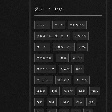
タグ
Tags
ディナー
ワイン
甲州ワイン
マスカット・ベーリーA
赤ワイン
ヌーボー
山梨ヌーボー
2024
クリスマス
山梨県
富士山
ロマンチック
忘年会
総会
パーティー
富士の介
サーモン
自農園
野菜
冬花火
温泉
2025
春節
歓迎
旧正月
春节
欢迎