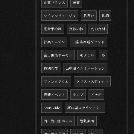
食事バランス
栄養
ワインマリアージュ
肌寒い
地酒
完全予約制
食欲の秋
旬の食材
行楽シーズン
山梨県産新ブランド
富士頂純サーモン
モクテル
冬
特別な夜
山中湖イルミネーション
ファンタジウム
クリスマスディナー
音楽イベント
ランプ
イチボ
Sous-Vide
河口湖ステラシアター
河口湖円形ホール
管弦楽団