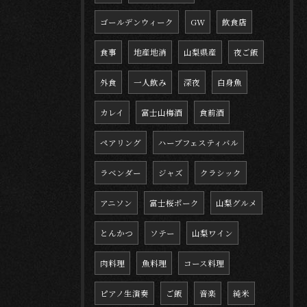
ゴールデンウィーク
GW
飲食店
食事
地産地消
山梨県産
夜ご飯
外食
一人飲み
深夜
白身魚
カレイ
富士山梅酒
食前酒
ペアリング
ハーブフェスティバル
ラベンダー
ジャズ
クラシック
アニソン
富士桜ポーク
山梨グルメ
とんかつ
ソテー
山梨ワイン
肉料理
魚料理
コース料理
ピアノ生演奏
ご飯
音楽
純米