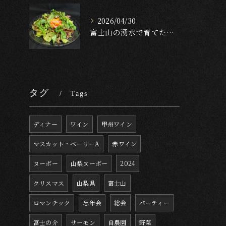
2026/04/30
富士山の湧水で育てたクレソンのサラダ🥬✨[English f...
タグ
Tags
ディナー
ワイン
甲州ワイン
マスカット・ベーリーA
赤ワイン
ヌーボー
山梨ヌーボー
2024
クリスマス
山梨県
富士山
ロマンチック
忘年会
総会
パーティー
富士の介
サーモン
自農園
野菜