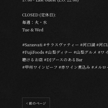
CLOSED (定休日):
毎週：火・水
Tue & Wed
#Sarasvati #サラスヴァティー #河口湖 #河口
#FujiFoods #山梨ディナー #山梨グルメ 
聴けるお店 #DJブースのあるBar
#甲州ワインビーフ #赤ワイン煮込み #メルロ
< 前のページ