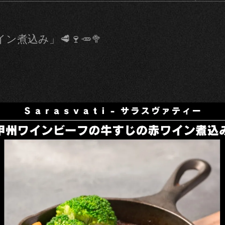
込み」🥩🍷🥕🥦