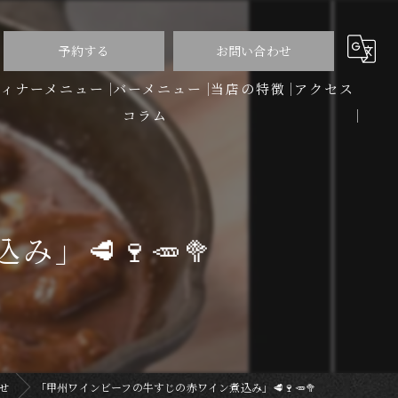
予約する
お問い合わせ
ディナーメニュー
バーメニュー
当店の特徴
アクセス
コラム
洋食
バー
ディナー
🥩🍷🥕🥦
コース
ワイン
せ
「甲州ワインビーフの牛すじの赤ワイン煮込み」🥩🍷🥕🥦