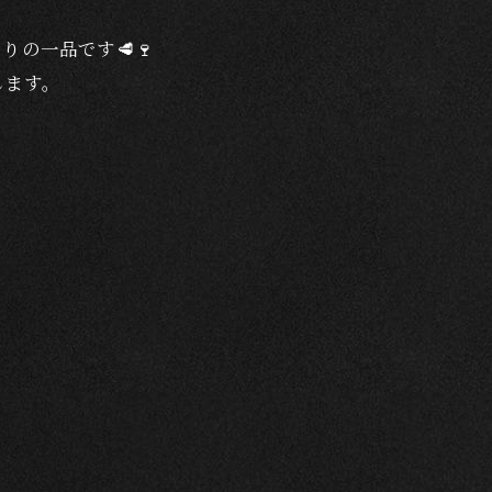
の一品です🥩🍷
します。