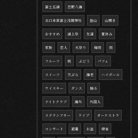
富士五湖
忍野八海
北口本宮富士浅間神社
登山
山開き
おすすめ
湖上祭
友達
夏休み
家族
恋人
火祭り
梅雨
雨
フルーツ
桃
ぶどう
パフェ
スイーツ
天ぷら
海老
ハイボール
ウイスキー
ダンス
踊る
ナイトクラブ
海外
外国人
ステラシアター
ライブ
オーケストラ
コンサート
避暑
お盆
帰省