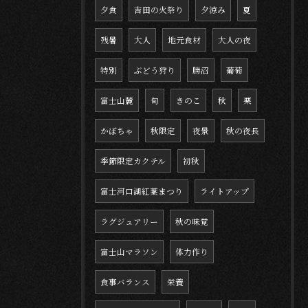
夕食
吉田の火祭り
夕涼み
夏
残暑
大人
地元食材
大人の夜
特別
ぶどう狩り
勝沼
葡萄
富士山麓
旬
きのこ
秋
栗
かぼちゃ
秋限定
夜景
秋の夜長
季節限定カクテル
初秋
富士河口湖紅葉まつり
ライトアップ
ラグジュアリー
秋の味覚
富士山マラソン
体力作り
食事バランス
栄養