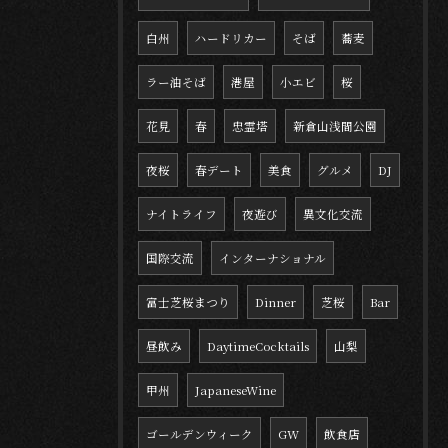
白州
ハードリカー
そば
蕎麦
ラー油そば
港屋
小エビ
桜
花見
春
忠霊塔
新倉山浅間公園
夜桜
春デート
美食
グルメ
DJ
ナイトライフ
夜遊び
異文化交流
国際交流
インターナショナル
富士芝桜まつり
Dinner
芝桜
Bar
昼飲み
DaytimeCocktails
山梨
甲州
JapaneseWine
ゴールデンウィーク
GW
飲食店