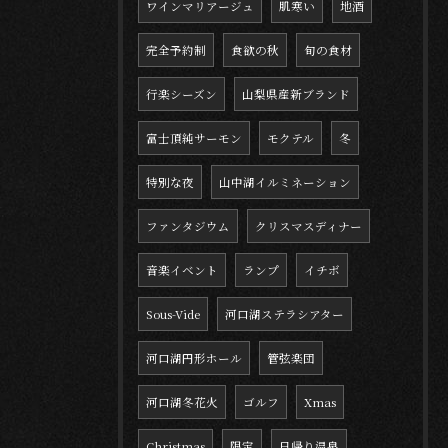
ワインマリアージュ
肌寒い
地酒
完全予約制
食欲の秋
旬の食材
行楽シーズン
山梨県産新ブランド
富士頂純サーモン
モクテル
冬
特別な夜
山中湖イルミネーション
ファンタジウム
クリスマスディナー
音楽イベント
ランプ
イチボ
Sous-Vide
河口湖ステラシアター
河口湖円形ホール
管弦楽団
河口湖冬花火
ゴルフ
Xmas
Christmas
限定
日帰り温泉