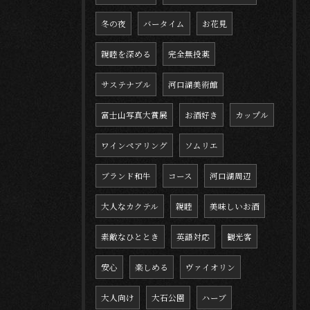
冬の夜
バータイム
お花見
親睦を深める
完全無投薬
サステナブル
河口湖美術館
富士山写真大賞展
お酒好き
カップル
ワインペアリング
ソムリエ
ブランド和牛
コース
河口湖周辺
大人なカクテル
親睦
美味しいお酒
素敵なひととき
英語対応
観光客
安心
楽しめる
ヴァイオリン
大人向け
大石公園
ハーブ