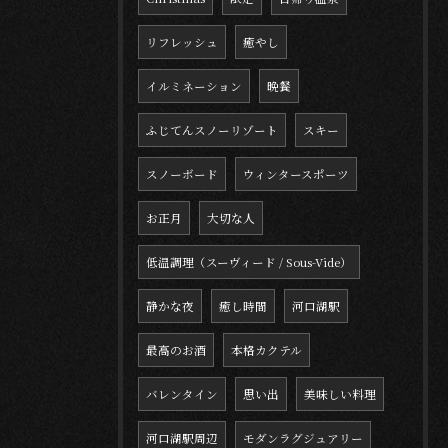
リフレッシュ
癒やし
イルミネーション
晩餐
ふじてんスノーリゾート
スキー
スノーボード
ウィンタースポーツ
お正月
大切な人
低温調理（スーヴィード / Sous-Vide）
静かな夜
癒し時間
河口湖駅
最高のお酒
本格カクテル
バレンタイン
思い出
美味しい料理
河口湖駅周辺
モダンラグジュアリー