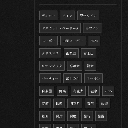
ディナー
ワイン
甲州ワイン
マスカット・ベーリーA
赤ワイン
ヌーボー
山梨ヌーボー
2024
クリスマス
山梨県
富士山
ロマンチック
忘年会
総会
パーティー
富士の介
サーモン
自農園
野菜
冬花火
温泉
2025
春節
歓迎
旧正月
春节
欢迎
歡迎
餐厅
餐廳
旅行
旅游