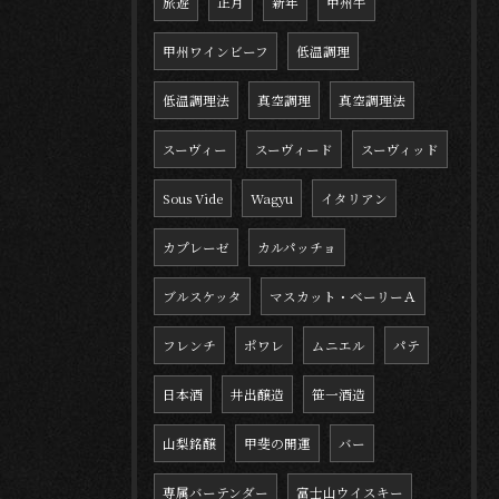
旅遊
正月
新年
甲州牛
甲州ワインビーフ
低温調理
低温調理法
真空調理
真空調理法
スーヴィー
スーヴィード
スーヴィッド
Sous Vide
Wagyu
イタリアン
カプレーゼ
カルパッチョ
ブルスケッタ
マスカット・ベーリーＡ
フレンチ
ポワレ
ムニエル
パテ
日本酒
井出醸造
笹一酒造
山梨銘醸
甲斐の開運
バー
専属バーテンダー
富士山ウイスキー