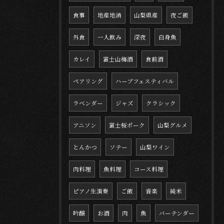
食事
地産地消
山梨県産
夜ご飯
外食
一人飲み
深夜
白身魚
カレイ
富士山梅酒
食前酒
ペアリング
ハーブフェスティバル
ラベンダー
ジャズ
クラシック
アニソン
富士桜ポーク
山梨グルメ
とんかつ
ソテー
山梨ワイン
肉料理
魚料理
コース料理
ピアノ生演奏
ご飯
音楽
純米
吟醸
お酒
肉
魚
バーテンダー