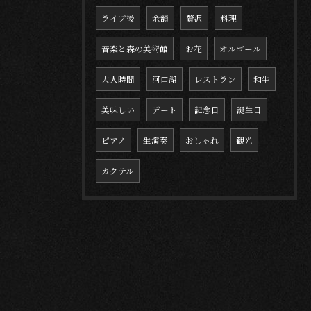
ライブ後
余韻
贅沢
料理
音楽と森の美術館
お花
オルゴール
大人時間
河口湖
レストラン
和牛
美味しい
デート
記念日
誕生日
ピアノ
生演奏
おしゃれ
観光
カクテル