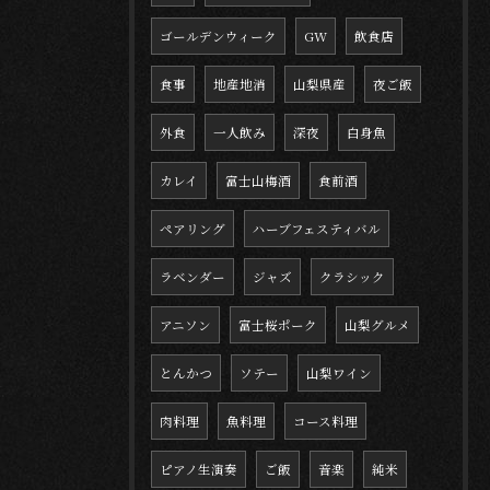
ゴールデンウィーク
GW
飲食店
食事
地産地消
山梨県産
夜ご飯
外食
一人飲み
深夜
白身魚
カレイ
富士山梅酒
食前酒
ペアリング
ハーブフェスティバル
ラベンダー
ジャズ
クラシック
アニソン
富士桜ポーク
山梨グルメ
とんかつ
ソテー
山梨ワイン
肉料理
魚料理
コース料理
ピアノ生演奏
ご飯
音楽
純米