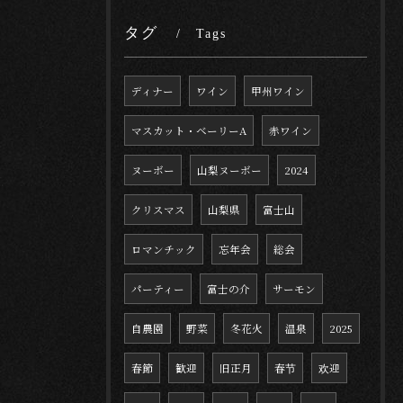
タグ
Tags
ディナー
ワイン
甲州ワイン
マスカット・ベーリーA
赤ワイン
ヌーボー
山梨ヌーボー
2024
クリスマス
山梨県
富士山
ロマンチック
忘年会
総会
パーティー
富士の介
サーモン
自農園
野菜
冬花火
温泉
2025
春節
歓迎
旧正月
春节
欢迎