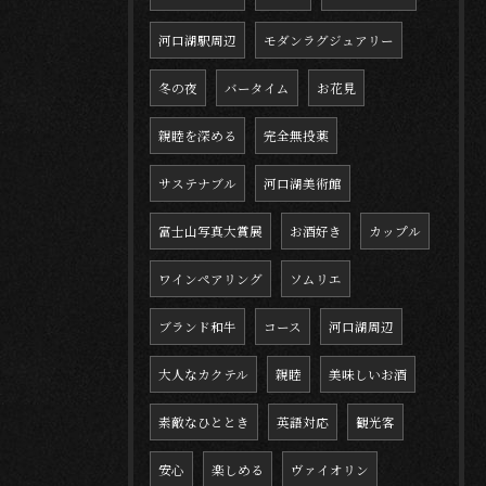
河口湖駅周辺
モダンラグジュアリー
冬の夜
バータイム
お花見
親睦を深める
完全無投薬
サステナブル
河口湖美術館
富士山写真大賞展
お酒好き
カップル
ワインペアリング
ソムリエ
ブランド和牛
コース
河口湖周辺
大人なカクテル
親睦
美味しいお酒
素敵なひととき
英語対応
観光客
安心
楽しめる
ヴァイオリン