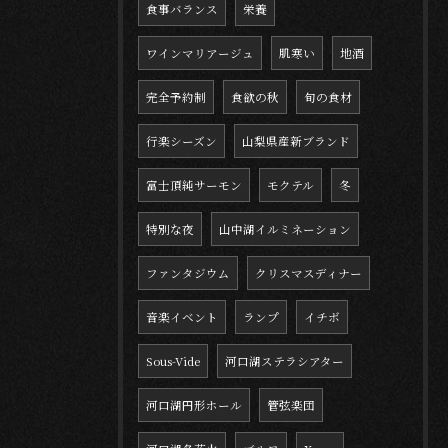
食事バランス
栄養
ワインマリアージュ
肌寒い
地酒
完全予約制
食欲の秋
旬の食材
行楽シーズン
山梨県産新ブランド
富士頂純サーモン
モクテル
冬
特別な夜
山中湖イルミネーション
ファンタジウム
クリスマスディナー
音楽イベント
ランプ
イチボ
Sous-Vide
河口湖ステラシアター
河口湖円形ホール
管弦楽団