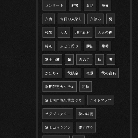
コンサート
避暑
お盆
帰省
夕食
吉田の火祭り
夕涼み
夏
残暑
大人
地元食材
大人の夜
特別
ぶどう狩り
勝沼
葡萄
富士山麓
旬
きのこ
秋
栗
かぼちゃ
秋限定
夜景
秋の夜長
季節限定カクテル
初秋
富士河口湖紅葉まつり
ライトアップ
ラグジュアリー
秋の味覚
富士山マラソン
体力作り