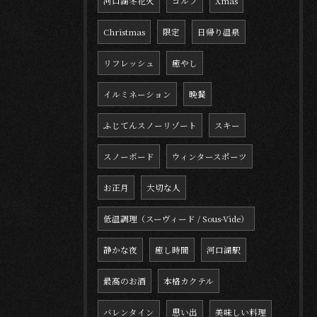
河口湖冬花火
ゴルフ
Xmas
Christmas
限定
日帰り温泉
リフレッシュ
癒やし
イルミネーション
晩餐
ふじてんスノーリゾート
スキー
スノーボード
ウィンタースポーツ
お正月
大切な人
低温調理（スーヴィード / Sous-Vide）
静かな夜
癒し時間
河口湖駅
最高のお酒
本格カクテル
バレンタイン
思い出
美味しい料理