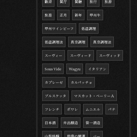
歡迎
餐厅
餐廳
旅行
旅游
旅遊
正月
新年
甲州牛
甲州ワインビーフ
低温調理
低温調理法
真空調理
真空調理法
スーヴィー
スーヴィード
スーヴィッド
Sous Vide
Wagyu
イタリアン
カプレーゼ
カルパッチョ
ブルスケッタ
マスカット・ベーリーＡ
フレンチ
ポワレ
ムニエル
パテ
日本酒
井出醸造
笹一酒造
山梨銘醸
甲斐の開運
バー