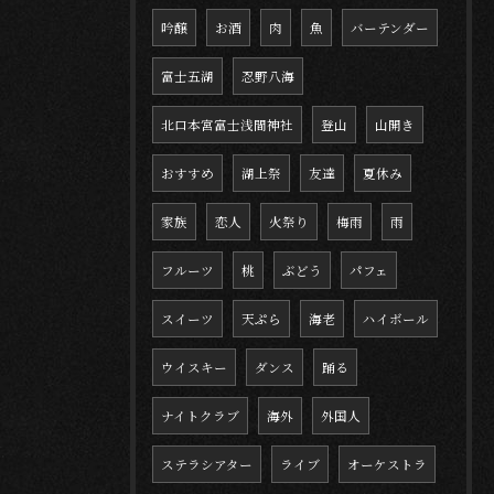
吟醸
お酒
肉
魚
バーテンダー
富士五湖
忍野八海
北口本宮富士浅間神社
登山
山開き
おすすめ
湖上祭
友達
夏休み
家族
恋人
火祭り
梅雨
雨
フルーツ
桃
ぶどう
パフェ
スイーツ
天ぷら
海老
ハイボール
ウイスキー
ダンス
踊る
ナイトクラブ
海外
外国人
ステラシアター
ライブ
オーケストラ