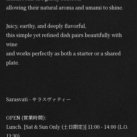
allowing their natural aroma and umami to shine.
Juicy, earthy, and deeply flavorful,
this simple yet refined dish pairs beautifully with
wine
and works perfectly as both a starter or a shared
plate.
Sarasvati - サラスヴァティー
OPEN (営業時間):
Lunch. [Sat & Sun Only (土日限定)] 11:00 - 14:00 (L.O.
13:30)