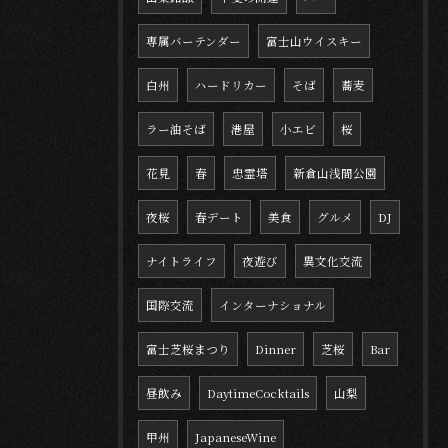
専属バーテンダー
富士山ウイスキー
白州
ハードリカー
そば
蕎麦
ラー油そば
港屋
小エビ
桜
花見
春
忠霊塔
新倉山浅間公園
夜桜
春デート
美食
グルメ
DJ
ナイトライフ
夜遊び
異文化交流
国際交流
インターナショナル
富士芝桜まつり
Dinner
芝桜
Bar
昼飲み
DaytimeCocktails
山梨
甲州
JapaneseWine