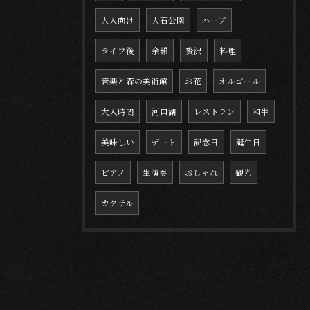
大人向け
大石公園
ハーブ
ライブ後
余韻
贅沢
料理
音楽と森の美術館
お花
オルゴール
大人時間
河口湖
レストラン
和牛
美味しい
デート
記念日
誕生日
ピアノ
生演奏
おしゃれ
観光
カクテル