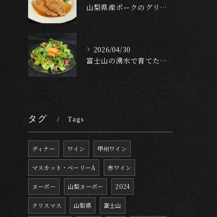
山梨県産ポークのグリル — ガーリック・テリヤキ・ソース🐖🔥...
2026/04/30
富士山の湧水で育てたクレソンのサラダ🥬✨[English f...
タグ
Tags
ディナー
ワイン
甲州ワイン
マスカット・ベーリーA
赤ワイン
ヌーボー
山梨ヌーボー
2024
クリスマス
山梨県
富士山