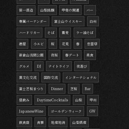
笹一酒造
山梨銘醸
甲斐の開運
バー
専属バーテンダー
富士山ウイスキー
白州
ハードリカー
そば
蕎麦
ラー油そば
港屋
小エビ
桜
花見
春
忠霊塔
新倉山浅間公園
夜桜
春デート
美食
グルメ
DJ
ナイトライフ
夜遊び
異文化交流
国際交流
インターナショナル
富士芝桜まつり
Dinner
芝桜
Bar
昼飲み
DaytimeCocktails
山梨
甲州
JapaneseWine
ゴールデンウィーク
GW
飲食店
食事
地産地消
山梨県産