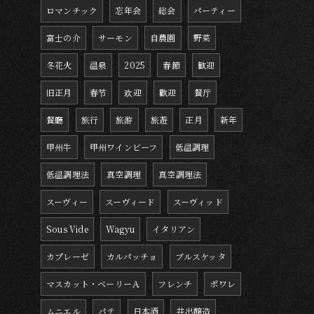
ロマンチック
忘年会
総会
パーティー
富士の介
サーモン
自農園
野菜
冬花火
温泉
2025
春節
歓迎
旧正月
春节
欢迎
歡迎
餐厅
餐廳
旅行
旅游
旅遊
正月
新年
甲州牛
甲州ワインビーフ
低温調理
低温調理法
真空調理
真空調理法
スーヴィー
スーヴィード
スーヴィッド
Sous Vide
Wagyu
イタリアン
カプレーゼ
カルパッチョ
ブルスケッタ
マスカット・ベーリーＡ
フレンチ
ポワレ
ムニエル
パテ
日本酒
井出醸造