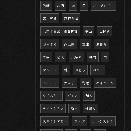
吟醸
お酒
肉
魚
バーテンダー
富士五湖
忍野八海
北口本宮富士浅間神社
登山
山開き
おすすめ
湖上祭
友達
夏休み
家族
恋人
火祭り
梅雨
雨
フルーツ
桃
ぶどう
パフェ
スイーツ
天ぷら
海老
ハイボール
ウイスキー
ダンス
踊る
ナイトクラブ
海外
外国人
ステラシアター
ライブ
オーケストラ