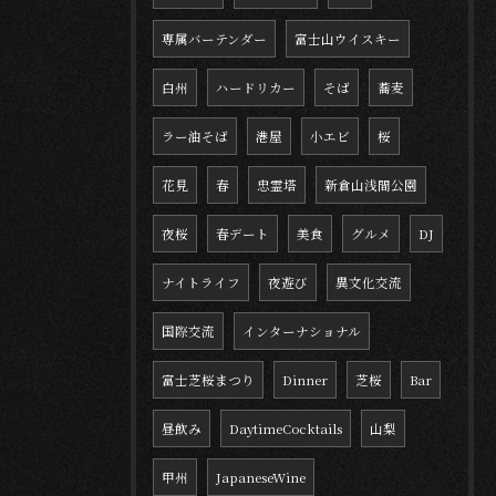
専属バーテンダー
富士山ウイスキー
白州
ハードリカー
そば
蕎麦
ラー油そば
港屋
小エビ
桜
花見
春
忠霊塔
新倉山浅間公園
夜桜
春デート
美食
グルメ
DJ
ナイトライフ
夜遊び
異文化交流
国際交流
インターナショナル
富士芝桜まつり
Dinner
芝桜
Bar
昼飲み
DaytimeCocktails
山梨
甲州
JapaneseWine