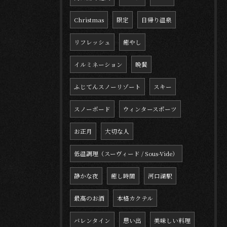
Christmas
限定
日帰り温泉
リフレッシュ
癒やし
イルミネーション
晩餐
ふじてんスノーリゾート
スキー
スノーボード
ウィンタースポーツ
お正月
大切な人
低温調理（スーヴィード / Sous-Vide）
静かな夜
癒し時間
河口湖駅
最高のお酒
本格カクテル
バレンタイン
思い出
美味しい料理