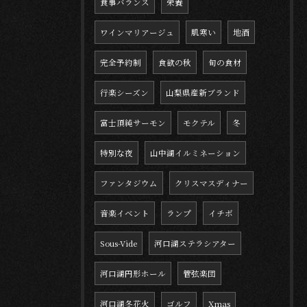
食事バランス
栄養
ワインマリアージュ
肌寒い
地酒
完全予約制
食欲の秋
旬の食材
行楽シーズン
山梨県産新ブランド
富士頂純サーモン
モクテル
冬
特別な夜
山中湖イルミネーション
ファンタジウム
クリスマスディナー
音楽イベント
ランプ
イチボ
Sous-Vide
河口湖ステラシアター
河口湖円形ホール
管弦楽団
河口湖冬花火
ゴルフ
Xmas