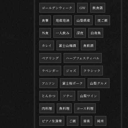
ゴールデンウィーク
GW
飲食店
食事
地産地消
山梨県産
夜ご飯
外食
一人飲み
深夜
白身魚
カレイ
富士山梅酒
食前酒
ペアリング
ハーブフェスティバル
ラベンダー
ジャズ
クラシック
アニソン
富士桜ポーク
山梨グルメ
とんかつ
ソテー
山梨ワイン
肉料理
魚料理
コース料理
ピアノ生演奏
ご飯
音楽
純米