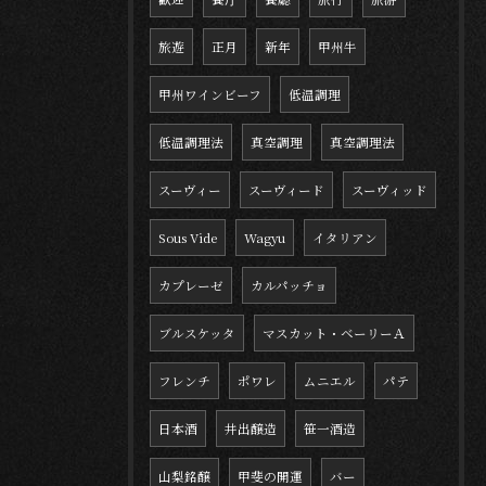
旅遊
正月
新年
甲州牛
甲州ワインビーフ
低温調理
低温調理法
真空調理
真空調理法
スーヴィー
スーヴィード
スーヴィッド
Sous Vide
Wagyu
イタリアン
カプレーゼ
カルパッチョ
ブルスケッタ
マスカット・ベーリーＡ
フレンチ
ポワレ
ムニエル
パテ
日本酒
井出醸造
笹一酒造
山梨銘醸
甲斐の開運
バー