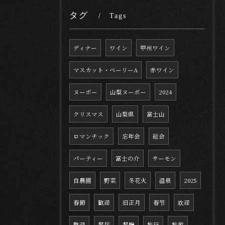
タグ
Tags
ディナー
ワイン
甲州ワイン
マスカット・ベーリーA
赤ワイン
ヌーボー
山梨ヌーボー
2024
クリスマス
山梨県
富士山
ロマンチック
忘年会
総会
パーティー
富士の介
サーモン
自農園
野菜
冬花火
温泉
2025
春節
歓迎
旧正月
春节
欢迎
歡迎
餐厅
餐廳
旅行
旅游