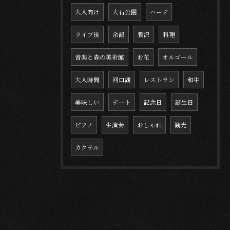
大人向け
大石公園
ハーブ
ライブ後
余韻
贅沢
料理
音楽と森の美術館
お花
オルゴール
大人時間
河口湖
レストラン
和牛
美味しい
デート
記念日
誕生日
ピアノ
生演奏
おしゃれ
観光
カクテル