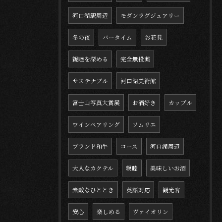
河口湖駅周辺
モダンラグジュアリー
冬の夜
バータイム
お花見
親睦を深める
完全無投薬
サステナブル
河口湖美術館
富士山写真大賞展
お酒好き
カップル
ワインペアリング
ソムリエ
ブランド和牛
コース
河口湖周辺
大人なカクテル
親睦
美味しいお酒
素敵なひととき
英語対応
観光客
安心
楽しめる
ヴァイオリン