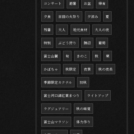
コンサート
避暑
お盆
帰省
夕食
吉田の火祭り
夕涼み
夏
残暑
大人
地元食材
大人の夜
特別
ぶどう狩り
勝沼
葡萄
富士山麓
旬
きのこ
秋
栗
かぼちゃ
秋限定
夜景
秋の夜長
季節限定カクテル
初秋
富士河口湖紅葉まつり
ライトアップ
ラグジュアリー
秋の味覚
富士山マラソン
体力作り