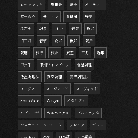
ロマンチック
忘年会
総会
パーティー
富士の介
サーモン
自農園
野菜
冬花火
温泉
2025
春節
歓迎
旧正月
春节
欢迎
歡迎
餐厅
餐廳
旅行
旅游
旅遊
正月
新年
甲州牛
甲州ワインビーフ
低温調理
低温調理法
真空調理
真空調理法
スーヴィー
スーヴィード
スーヴィッド
Sous Vide
Wagyu
イタリアン
カプレーゼ
カルパッチョ
ブルスケッタ
マスカット・ベーリーＡ
フレンチ
ポワレ
ムニエル
パテ
日本酒
井出醸造