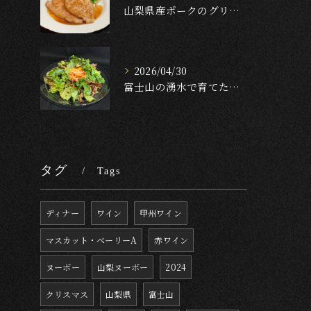
山梨県産ポークのグリル — ガーリック・テリヤキ・ソース🐖🔥...
2026/04/30
富士山の湧水で育てたクレソンのサラダ🥬✨[English f...
タグ
Tags
ディナー
ワイン
甲州ワイン
マスカット・ベーリーA
赤ワイン
ヌーボー
山梨ヌーボー
2024
クリスマス
山梨県
富士山