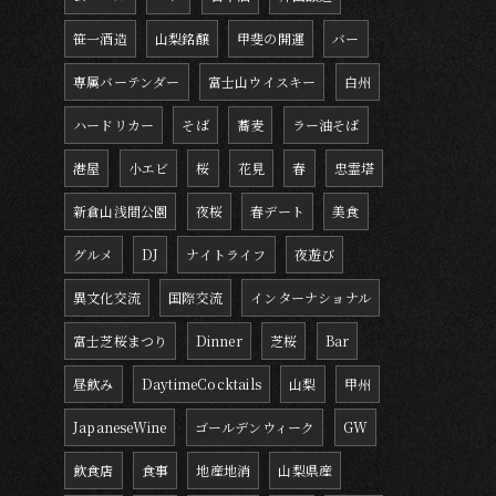
笹一酒造
山梨銘醸
甲斐の開運
バー
専属バーテンダー
富士山ウイスキー
白州
ハードリカー
そば
蕎麦
ラー油そば
港屋
小エビ
桜
花見
春
忠霊塔
新倉山浅間公園
夜桜
春デート
美食
グルメ
DJ
ナイトライフ
夜遊び
異文化交流
国際交流
インターナショナル
富士芝桜まつり
Dinner
芝桜
Bar
昼飲み
DaytimeCocktails
山梨
甲州
JapaneseWine
ゴールデンウィーク
GW
飲食店
食事
地産地消
山梨県産