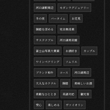
河口湖駅周辺
モダンラグジュアリー
冬の夜
バータイム
お花見
親睦を深める
完全無投薬
サステナブル
河口湖美術館
富士山写真大賞展
お酒好き
カップル
ワインペアリング
ソムリエ
ブランド和牛
コース
河口湖周辺
大人なカクテル
親睦
美味しいお酒
素敵なひととき
英語対応
観光客
安心
楽しめる
ヴァイオリン