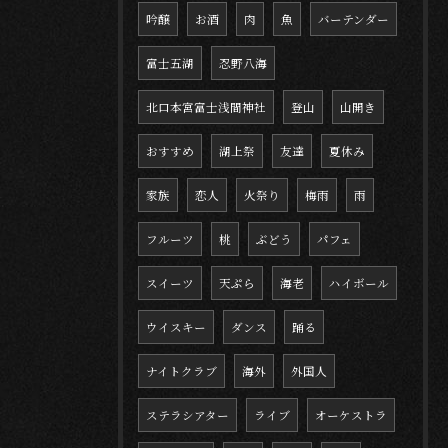
吟醸
お酒
肉
魚
バーテンダー
富士五湖
忍野八海
北口本宮富士浅間神社
登山
山開き
おすすめ
湖上祭
友達
夏休み
家族
恋人
火祭り
梅雨
雨
フルーツ
桃
ぶどう
パフェ
スイーツ
天ぷら
海老
ハイボール
ウイスキー
ダンス
踊る
ナイトクラブ
海外
外国人
ステラシアター
ライブ
オーケストラ