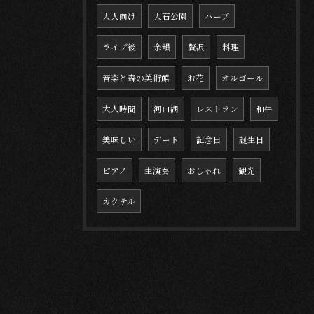
大人向け
大石公園
ハーブ
ライブ後
余韻
贅沢
料理
音楽と森の美術館
お花
オルゴール
大人時間
河口湖
レストラン
和牛
美味しい
デート
記念日
誕生日
ピアノ
生演奏
おしゃれ
観光
カクテル