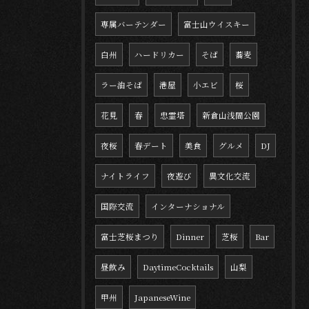
専属バーテンダー
富士山ウイスキー
白州
ハードリカー
そば
蕎麦
ラー油そば
港屋
小エビ
桜
花見
春
忠霊塔
新倉山浅間公園
夜桜
春デート
美食
グルメ
DJ
ナイトライフ
夜遊び
異文化交流
国際交流
インターナショナル
富士芝桜まつり
Dinner
芝桜
Bar
昼飲み
DaytimeCocktails
山梨
甲州
JapaneseWine