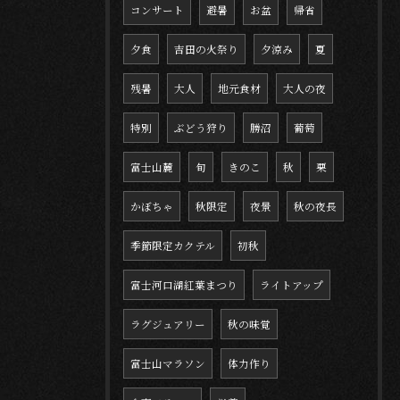
コンサート
避暑
お盆
帰省
夕食
吉田の火祭り
夕涼み
夏
残暑
大人
地元食材
大人の夜
特別
ぶどう狩り
勝沼
葡萄
富士山麓
旬
きのこ
秋
栗
かぼちゃ
秋限定
夜景
秋の夜長
季節限定カクテル
初秋
富士河口湖紅葉まつり
ライトアップ
ラグジュアリー
秋の味覚
富士山マラソン
体力作り