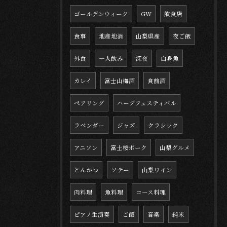
ゴールデンウィーク
GW
飲食店
食事
地産地消
山梨県産
夜ご飯
外食
一人飲み
深夜
白身魚
カレイ
富士山梅酒
食前酒
ペアリング
ハーブフェスティバル
ラベンダー
ジャズ
クラシック
アニソン
富士桜ポーク
山梨グルメ
とんかつ
ソテー
山梨ワイン
肉料理
魚料理
コース料理
ピアノ生演奏
ご飯
音楽
純米