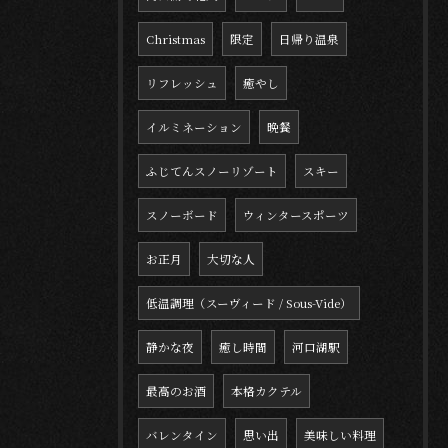
Christmas
限定
日帰り温泉
リフレッシュ
癒やし
イルミネーション
晩餐
ふじてんスノーリゾート
スキー
スノーボード
ウィンタースポーツ
お正月
大切な人
低温調理（スーヴィード / Sous-Vide）
静かな夜
癒し時間
河口湖駅
最高のお酒
本格カクテル
バレンタイン
思い出
美味しい料理