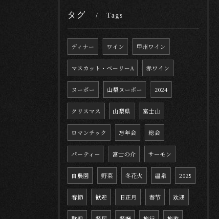
タグ
Tags
ディナー
ワイン
甲州ワイン
マスカット・ベーリーA
赤ワイン
ヌーボー
山梨ヌーボー
2024
クリスマス
山梨県
富士山
ロマンチック
忘年会
総会
パーティー
富士の介
サーモン
自農園
野菜
冬花火
温泉
2025
春節
歓迎
旧正月
春节
欢迎
歡迎
餐厅
餐廳
旅行
旅游