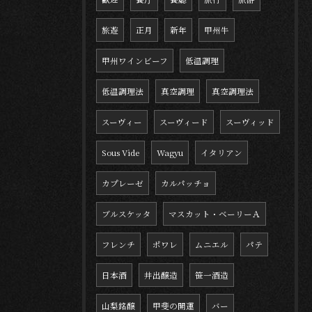
旅遊
正月
新年
甲州牛
甲州ワインビーフ
低温調理
低温調理法
真空調理
真空調理法
スーヴィー
スーヴィード
スーヴィッド
Sous Vide
Wagyu
イタリアン
カプレーゼ
カルパッチョ
ブルスケッタ
マスカット・ベーリーＡ
フレンチ
ポワレ
ムニエル
パテ
日本酒
井出醸造
笹一酒造
山梨銘醸
甲斐の開運
バー