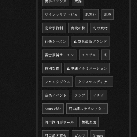
食事バランス
栄養
ワインマリアージュ
肌寒い
地酒
完全予約制
食欲の秋
旬の食材
行楽シーズン
山梨県産新ブランド
富士頂純サーモン
モクテル
冬
特別な夜
山中湖イルミネーション
ファンタジウム
クリスマスディナー
音楽イベント
ランプ
イチボ
Sous-Vide
河口湖ステラシアター
河口湖円形ホール
管弦楽団
河口湖冬花火
ゴルフ
Xmas