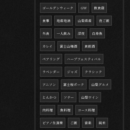
ゴールデンウィーク
GW
飲食店
食事
地産地消
山梨県産
夜ご飯
外食
一人飲み
深夜
白身魚
カレイ
富士山梅酒
食前酒
ペアリング
ハーブフェスティバル
ラベンダー
ジャズ
クラシック
アニソン
富士桜ポーク
山梨グルメ
とんかつ
ソテー
山梨ワイン
肉料理
魚料理
コース料理
ピアノ生演奏
ご飯
音楽
純米