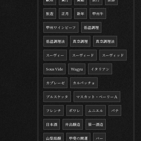
旅遊
正月
新年
甲州牛
甲州ワインビーフ
低温調理
低温調理法
真空調理
真空調理法
スーヴィー
スーヴィード
スーヴィッド
Sous Vide
Wagyu
イタリアン
カプレーゼ
カルパッチョ
ブルスケッタ
マスカット・ベーリーＡ
フレンチ
ポワレ
ムニエル
パテ
日本酒
井出醸造
笹一酒造
山梨銘醸
甲斐の開運
バー