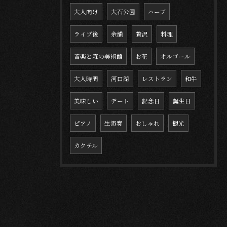
大人向け
大石公園
ハーブ
ライブ後
余韻
贅沢
料理
音楽と森の美術館
お花
オルゴール
大人時間
河口湖
レストラン
和牛
美味しい
デート
記念日
誕生日
ピアノ
生演奏
おしゃれ
観光
カクテル