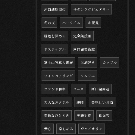
河口湖駅周辺
モダンラグジュアリー
冬の夜
バータイム
お花見
親睦を深める
完全無投薬
サステナブル
河口湖美術館
富士山写真大賞展
お酒好き
カップル
ワインペアリング
ソムリエ
ブランド和牛
コース
河口湖周辺
大人なカクテル
親睦
美味しいお酒
素敵なひととき
英語対応
観光客
安心
楽しめる
ヴァイオリン