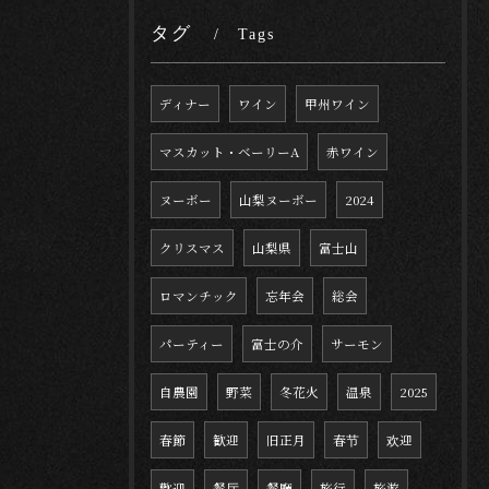
タグ
Tags
ディナー
ワイン
甲州ワイン
マスカット・ベーリーA
赤ワイン
ヌーボー
山梨ヌーボー
2024
クリスマス
山梨県
富士山
ロマンチック
忘年会
総会
パーティー
富士の介
サーモン
自農園
野菜
冬花火
温泉
2025
春節
歓迎
旧正月
春节
欢迎
歡迎
餐厅
餐廳
旅行
旅游