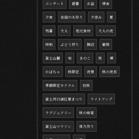
コンサート
避暑
お盆
帰省
夕食
吉田の火祭り
夕涼み
夏
残暑
大人
地元食材
大人の夜
特別
ぶどう狩り
勝沼
葡萄
富士山麓
旬
きのこ
秋
栗
かぼちゃ
秋限定
夜景
秋の夜長
季節限定カクテル
初秋
富士河口湖紅葉まつり
ライトアップ
ラグジュアリー
秋の味覚
富士山マラソン
体力作り