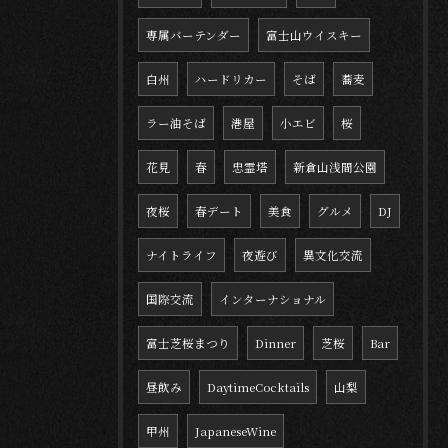
専属バーテンダー
富士山ウイスキー
白州
ハードリカー
そば
蕎麦
ラー油そば
港屋
小エビ
桜
花見
春
忠霊塔
新倉山浅間公園
夜桜
春デート
美食
グルメ
DJ
ナイトライフ
夜遊び
異文化交流
国際交流
インターナショナル
富士芝桜まつり
Dinner
芝桜
Bar
昼飲み
DaytimeCocktails
山梨
甲州
JapaneseWine