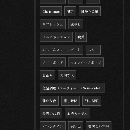
Christmas
限定
日帰り温泉
リフレッシュ
癒やし
イルミネーション
晩餐
ふじてんスノーリゾート
スキー
スノーボード
ウィンタースポーツ
お正月
大切な人
低温調理（スーヴィード / Sous-Vide）
静かな夜
癒し時間
河口湖駅
最高のお酒
本格カクテル
バレンタイン
思い出
美味しい料理