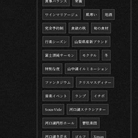
食事バランス
栄養
ワインマリアージュ
肌寒い
地酒
完全予約制
食欲の秋
旬の食材
行楽シーズン
山梨県産新ブランド
富士頂純サーモン
モクテル
冬
特別な夜
山中湖イルミネーション
ファンタジウム
クリスマスディナー
音楽イベント
ランプ
イチボ
Sous-Vide
河口湖ステラシアター
河口湖円形ホール
管弦楽団
河口湖冬花火
ゴルフ
Xmas