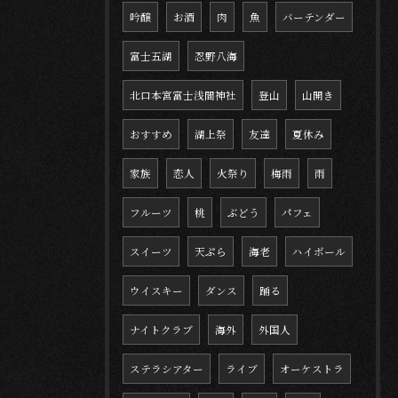
吟醸
お酒
肉
魚
バーテンダー
富士五湖
忍野八海
北口本宮富士浅間神社
登山
山開き
おすすめ
湖上祭
友達
夏休み
家族
恋人
火祭り
梅雨
雨
フルーツ
桃
ぶどう
パフェ
スイーツ
天ぷら
海老
ハイボール
ウイスキー
ダンス
踊る
ナイトクラブ
海外
外国人
ステラシアター
ライブ
オーケストラ