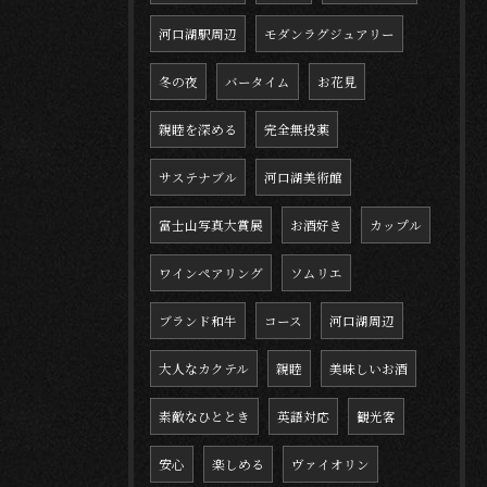
河口湖駅周辺
モダンラグジュアリー
冬の夜
バータイム
お花見
親睦を深める
完全無投薬
サステナブル
河口湖美術館
富士山写真大賞展
お酒好き
カップル
ワインペアリング
ソムリエ
ブランド和牛
コース
河口湖周辺
大人なカクテル
親睦
美味しいお酒
素敵なひととき
英語対応
観光客
安心
楽しめる
ヴァイオリン