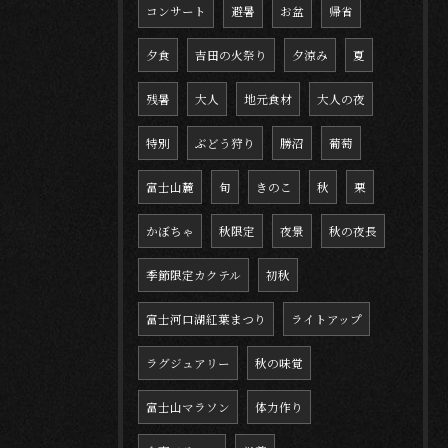
コンサート
避暑
お盆
帰省
夕食
吉田の火祭り
夕涼み
夏
残暑
大人
地元食材
大人の夜
特別
ぶどう狩り
勝沼
葡萄
富士山麓
旬
きのこ
秋
栗
かぼちゃ
秋限定
夜景
秋の夜長
季節限定カクテル
初秋
富士河口湖紅葉まつり
ライトアップ
ラグジュアリー
秋の味覚
富士山マラソン
体力作り