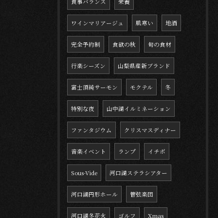
食事バランス
栄養
ワインマリアージュ
肌寒い
地酒
完全予約制
食欲の秋
旬の食材
行楽シーズン
山梨県産新ブランド
富士頂純サーモン
モクテル
冬
特別な夜
山中湖イルミネーション
ファンタジウム
クリスマスディナー
音楽イベント
ランプ
イチボ
Sous-Vide
河口湖ステラシアター
河口湖円形ホール
管弦楽団
河口湖冬花火
ゴルフ
Xmas