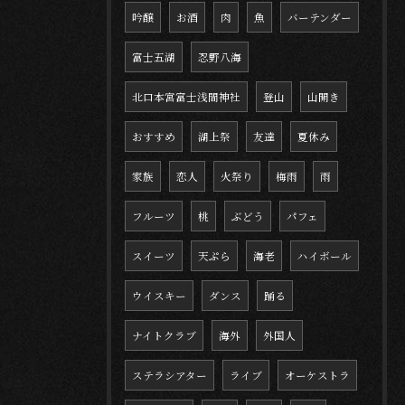
吟醸
お酒
肉
魚
バーテンダー
富士五湖
忍野八海
北口本宮富士浅間神社
登山
山開き
おすすめ
湖上祭
友達
夏休み
家族
恋人
火祭り
梅雨
雨
フルーツ
桃
ぶどう
パフェ
スイーツ
天ぷら
海老
ハイボール
ウイスキー
ダンス
踊る
ナイトクラブ
海外
外国人
ステラシアター
ライブ
オーケストラ