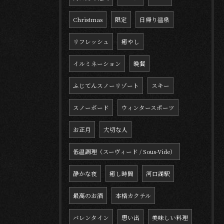
Christmas
限定
日帰り温泉
リフレッシュ
癒やし
イルミネーション
晩餐
ふじてんスノーリゾート
スキー
スノーボード
ウィンタースポーツ
お正月
大切な人
低温調理（スーヴィード / Sous-Vide）
静かな夜
癒し時間
河口湖駅
最高のお酒
本格カクテル
バレンタイン
思い出
美味しい料理