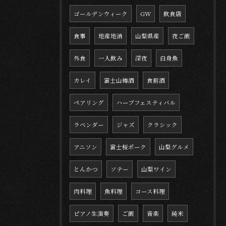
ゴールデンウィーク
GW
飲食店
食事
地産地消
山梨県産
夜ご飯
外食
一人飲み
深夜
白身魚
カレイ
富士山梅酒
食前酒
ペアリング
ハーブフェスティバル
ラベンダー
ジャズ
クラシック
アニソン
富士桜ポーク
山梨グルメ
とんかつ
ソテー
山梨ワイン
肉料理
魚料理
コース料理
ピアノ生演奏
ご飯
音楽
純米