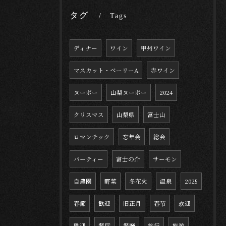
タグ
Tags
ディナー
ワイン
甲州ワイン
マスカット・ベーリーA
赤ワイン
ヌーボー
山梨ヌーボー
2024
クリスマス
山梨県
富士山
ロマンチック
忘年会
総会
パーティー
富士の介
サーモン
自農園
野菜
冬花火
温泉
2025
春節
歓迎
旧正月
春节
欢迎
歡迎
餐厅
餐廳
旅行
旅游