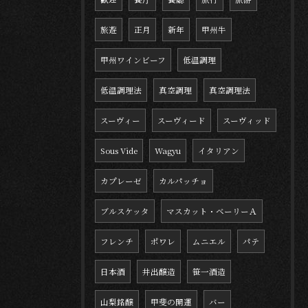
旅遊
正月
新年
甲州牛
甲州ワインビーフ
低温調理
低温調理法
真空調理
真空調理法
スーヴィー
スーヴィード
スーヴィッド
Sous Vide
Wagyu
イタリアン
カプレーゼ
カルパッチョ
ブルスケッタ
マスカット・ベーリーＡ
フレンチ
ポワレ
ムニエル
パテ
日本酒
井出醸造
笹一酒造
山梨銘醸
甲斐の開運
バー