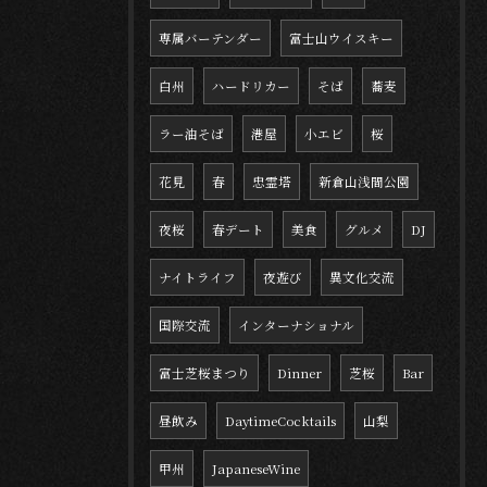
専属バーテンダー
富士山ウイスキー
白州
ハードリカー
そば
蕎麦
ラー油そば
港屋
小エビ
桜
花見
春
忠霊塔
新倉山浅間公園
夜桜
春デート
美食
グルメ
DJ
ナイトライフ
夜遊び
異文化交流
国際交流
インターナショナル
富士芝桜まつり
Dinner
芝桜
Bar
昼飲み
DaytimeCocktails
山梨
甲州
JapaneseWine