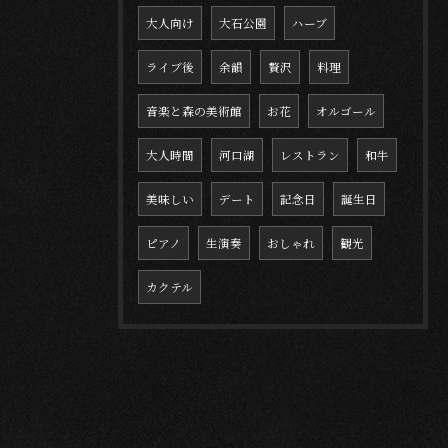
大人向け
大石公園
ハーブ
ライブ後
余韻
贅沢
料理
音楽と森の美術館
お花
オルゴール
大人時間
河口湖
レストラン
和牛
美味しい
デート
記念日
誕生日
ピアノ
生演奏
おしゃれ
観光
カクテル