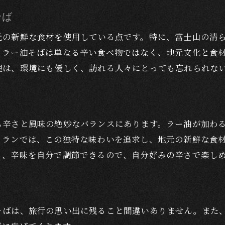
富士山の絶景とともに堪能するラー油そばの美味しさ
そば
富士山を眺めながらの食事体験
元の新鮮な食材を使用している点です。特に、富士山の清
景観が料理の味わいを引き立てる理由
、ラー油そばは単なる辛い食べ物ではなく、地元文化と食
絶景スポットとラー油そばのペアリング
理は、環境にも優しく、訪れる人々にとっても忘れられな
富士山麓ならではの食の楽しみ方
写真映えする絶景とラー油そば
訪れる価値のあるレストランの魅力
も辛さと風味の絶妙なバランスにあります。ラー油が加わ
レストランシェフによる独自のレシピで作られたつけ汁
トランでは、この独特な味わいを追求し、地元の新鮮な食
ラー油そばにおけるつけ汁の重要性
も、辛味を自分で調節できるので、自分好みの辛さで楽し
シェフの創意工夫が光る特製つけ汁
香り高いつけ汁の秘密
つけ汁の奥深い味わいを引き出す技法
そばは、旅行の思い出に残ること間違いありません。また
地元の素材が活きるつけ汁のレシピ