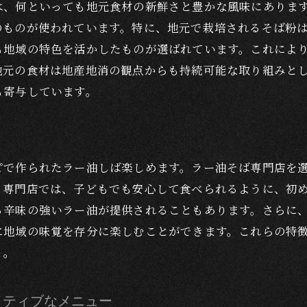
は、何といっても地元食材の新鮮さと豊かな風味にありま
伝統と革新が交差するラー油そば
のものが使われています。特に、地元で栽培されるそば粉
訪れる価値がある店舗の特徴
も地域の特色を活かしたものが選ばれています。これによ
地元食材と独自のレシピが融合したラー油そばの秘密は小
地元の食材は地産地消の観点からも持続可能な取り組みと
も寄与しています。
小エビの持つ豊かな風味
ラー油そばにおける小エビの役割
小エビが創り出す深い味わい
小エビとラー油そばの関係
ピで作られたラー油しば楽しめます。ラー油そば専門店を
る専門店では、子どもでも安心して食べられるように、初
富士山麓で味わうラー油そばの深い味わいと魅力
る辛味の強いラー油が提供されることもあります。さらに
富士山麓の自然が育むラー油そばの特徴
に地域の味覚を存分に楽しむことができます。これらの特
地元の風土が与える独特の味わい
う。
風景と味覚が融合する食体験
富士山麓でのラー油そばの楽しみ方
イティブなメニュー