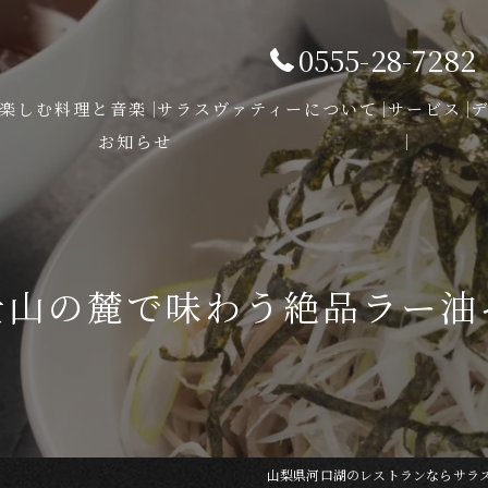
0555-28-7282
楽しむ料理と音楽
サラスヴァティーについて
サービス
お知らせ
士山の麓で味わう絶品ラー油
山梨県河口湖のレストランならサラ