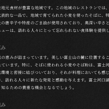
訪れる人を魅了するラー油そばの秘密
な地元食材が豊富な地域です。この地域のレストランでは
富士山麓でしか味わえない特別な一杯
代表的な一品で、地域で育てられた小麦を使ったそばに、
元の唐辛子や特産のごま油が使用されており、奥深い辛さ
ニューは、訪れる人々にとって忘れられない食体験を提供
恵み
然の恵みが詰まっています。美しい富士山の麓に位置する
れています。特に、そばに使われる小麦やそば粉は、富士
然環境と密接に結びついており、それが料理においても感
き、訪れる人々に新たな発見と感動を与えます。富士河口
く知るための貴重な機会となるでしょう。
組み