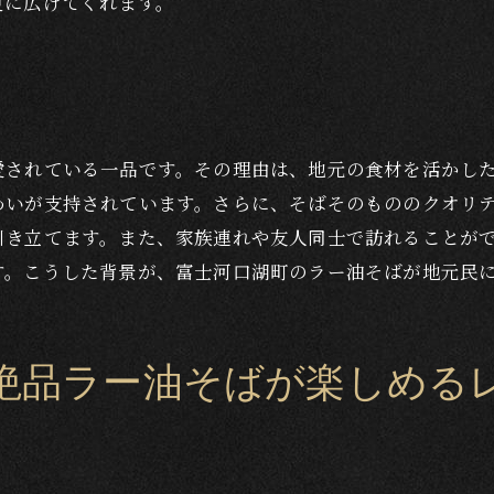
更に広げてくれます。
ラー油そばをさらに引き立てるつけ汁のアレンジ
東京虎ノ門「港屋」発祥のラー油そば
「港屋」のラー油そばの誕生秘話
ラー油そばの魅力が広がるまでの経緯
愛されている一品です。その理由は、地元の食材を活かし
「港屋」スタイルの蕎麦が人気を集める理由
わいが支持されています。さらに、そばそのもののクオリ
東京から富士河口湖町へと続くラー油そばの系譜
引き立てます。また、家族連れや友人同士で訪れることが
新たなラー油そばへの挑戦
す。こうした背景が、富士河口湖町のラー油そばが地元民
ラー油そばの進化とその未来
港屋リスペクト系蕎麦を堪能
港屋リスペクト系とは？
絶品ラー油そばが楽しめる
富士河口湖町で味わう港屋リスペクト系蕎麦
地元の風味を取り入れた創作蕎麦
港屋リスペクト系の人気メニュー