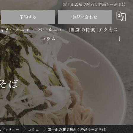
富士山の麓で味わう絶品ラー油そば
予約する
お問い合わせ
ディナーメニュー
バーメニュー
当店の特徴
アクセス
コラム
洋食
バー
ディナー
そば
コース
ワイン
スヴァティー
コラム
富士山の麓で味わう絶品ラー油そば