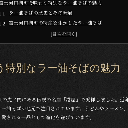
富士河口湖町で味わう特別なラー油そばの魅力
ラー油そばの歴史とその発展
富士河口湖町の特産を生かしたラー油そば
辛さと風味のバランスが絶妙な食体験
旅行者に人気のラー油そばの秘密
地元の人々に愛される理由
地元の食材を使った絶品ラー油そばが楽しめるレストラン
う特別なラー油そばの魅力
こだわりの地元食材とその魅力
ラー油そば専門店の特徴と選び方
富士河口湖町の食材を活かしたクリエイティブなメニ
東京の虎ノ門にある伝説の名店「港屋」で発祥しました。近
食材から見える富士河口湖町の自然の恵み
ラー油そばが地元で注目されています。うどんやラーメン
地産地消を推進するレストランの取り組み
も愛される一品として進化を遂げています。
訪れる価値のあるおすすめレストラン