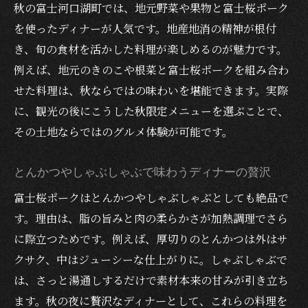
秋の富士河口湖町では、地元野菜や果物と富士桜ポーク
紅葉まつりとディナーのおすすめコース紹
を使ったディナーが人気です。地産地消の精神が根付
介
き、旬の食材を活かした料理が楽しめるのが魅力です。
富士桜ポーク料理で秋の思い出を深めるコ
例えば、地元のきのこや根菜と富士桜ポークを組み合わ
ツ
せた料理は、秋ならではの味わいを堪能できます。実際
秋限定ディナーで河口湖観光の締めくくり
に、観光の後にこうした秋限定メニューを選ぶことで、
秋の旬食材で彩る富士河口湖ディナーの魅力
その土地ならではのグルメ体験が可能です。
旬の富士桜ポーク使用ディナーの選び方
秋食材を活かしたディナーの魅力紹介
とんかつやしゃぶしゃぶで味わうディナーの贅沢
富士河口湖の秋グルメを味わうディナー
富士桜ポークはとんかつやしゃぶしゃぶとしても絶品で
す。理由は、脂の旨みと肉の柔らかさが加熱調理でさら
しゃぶしゃぶやソーセージも楽しめる秋の
に際立つためです。例えば、厚切りのとんかつは外はサ
食卓
クサク、中はジューシーな仕上がりに。しゃぶしゃぶで
季節感あふれるディナーメニューの特徴
は、さっと湯通しするだけで素材本来の甘みが引き立ち
秋色に染まる富士河口湖で特別な夕食体験
ます。秋の夜に贅沢なディナーとして、これらの料理を