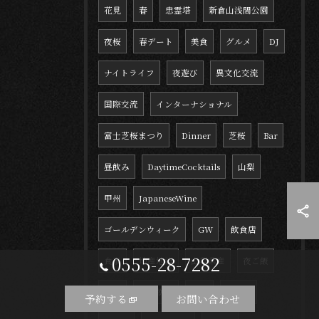
花見
春
忠霊塔
新倉山浅間公園
夜桜
春デート
美食
グルメ
DJ
ナイトライフ
夜遊び
異文化交流
国際交流
インターナショナル
富士芝桜まつり
Dinner
芝桜
Bar
昼飲み
DaytimeCocktails
山梨
甲州
JapaneseWine
ゴールデンウィーク
GW
飲食店
0555-28-7282
食事
地産地消
山梨県産
夜ご飯
外食
一人飲み
深夜
白身魚
予約する
お問い合わせ