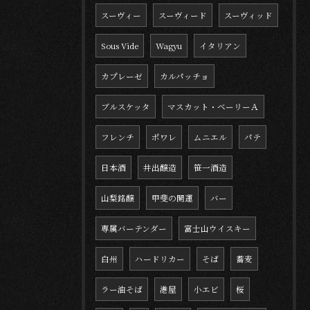
スーヴィー
スーヴィード
スーヴィッド
Sous Vide
Wagyu
イタリアン
カプレーゼ
カルパッチョ
ブルスケッタ
マスカット・ベーリーＡ
フレンチ
ポワレ
ムニエル
パテ
日本酒
井出醸造
笹一酒造
山梨銘醸
甲斐の開運
バー
専属バーテンダー
富士山ウイスキー
白州
ハードリカー
そば
蕎麦
ラー油そば
港屋
小エビ
桜