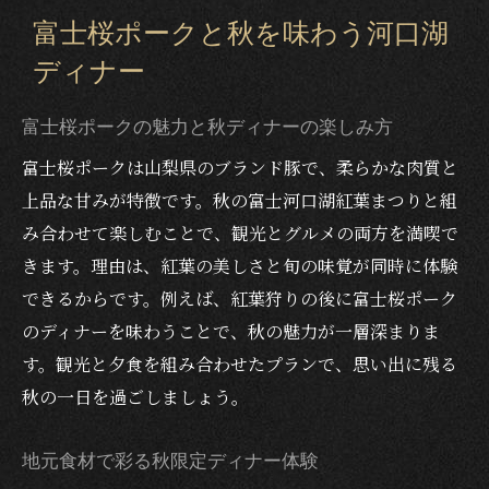
富士河口湖の秋を感じるディナーメニュー
富士桜ポークと秋を味わう河口湖
ブランド豚料理で秋の観光ディナーを満喫
ディナー
富士河口湖紅葉まつりの余韻を楽しむ秋夜のデ
ィナー
富士桜ポークの魅力と秋ディナーの楽しみ方
富士河口湖紅葉まつり帰りのディナーにお
富士桜ポークは山梨県のブランド豚で、柔らかな肉質と
すすめの魅力
上品な甘みが特徴です。秋の富士河口湖紅葉まつりと組
秋夜に味わう富士桜ポークのディナー提案
み合わせて楽しむことで、観光とグルメの両方を満喫で
紅葉とともに楽しむ秋のディナー体験
きます。理由は、紅葉の美しさと旬の味覚が同時に体験
観光後にぴったりな秋限定ディナープラン
できるからです。例えば、紅葉狩りの後に富士桜ポーク
富士桜ポークで締めくくる秋夜のひととき
のディナーを味わうことで、秋の魅力が一層深まりま
す。観光と夕食を組み合わせたプランで、思い出に残る
秋の富士河口湖観光とディナーの楽しみ方
秋の一日を過ごしましょう。
観光とディナーを両立させる秋の過ごし方
秋の富士桜ポークディナーで旅の満足度ア
地元食材で彩る秋限定ディナー体験
ップ