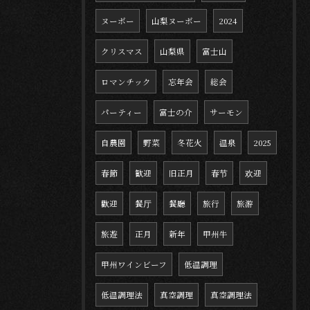
ヌーボー
山梨ヌーボー
2024
クリスマス
山梨県
富士山
ロマンチック
忘年会
総会
パーティー
富士の介
サーモン
自農園
野菜
冬花火
温泉
2025
春節
歓迎
旧正月
春节
欢迎
歡迎
餐厅
餐廳
旅行
旅游
旅遊
正月
新年
甲州牛
甲州ワインビーフ
低温調理
低温調理法
真空調理
真空調理法