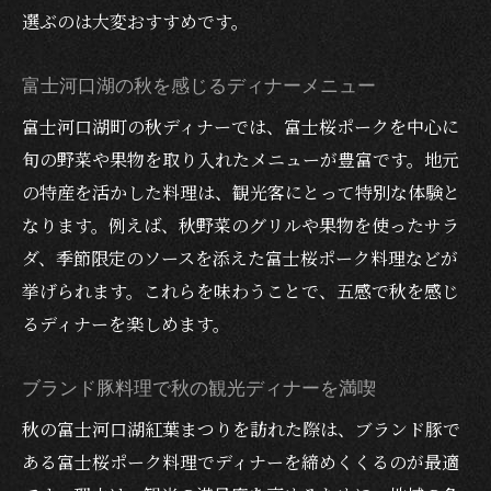
秋色の絶景とともに楽しむディナー体験
選ぶのは大変おすすめです。
富士桜ポークと紅葉が織りなす夕食の魅力
季節限定の特別なディナープランを満喫
富士河口湖の秋を感じるディナーメニュー
観光の締めくくりに最適な秋ディナーとは
富士河口湖町の秋ディナーでは、富士桜ポークを中心に
秋の富士河口湖で贅沢な夕食を味わう方法
旬の野菜や果物を取り入れたメニューが豊富です。地元
紅葉まつり帰りにおすすめな秋の夕食
の特産を活かした料理は、観光客にとって特別な体験と
なります。例えば、秋野菜のグリルや果物を使ったサラ
紅葉まつり後に味わいたいディナーの選び
ダ、季節限定のソースを添えた富士桜ポーク料理などが
方
挙げられます。これらを味わうことで、五感で秋を感じ
秋限定ディナーで富士桜ポークを堪能しよ
るディナーを楽しめます。
う
観光帰りにぴったりな夕食スポットの特徴
ブランド豚料理で秋の観光ディナーを満喫
ブランド豚と秋食材で彩る満足ディナー
秋の富士河口湖紅葉まつりを訪れた際は、ブランド豚で
富士河口湖ならではの秋夜ディナー体験
ある富士桜ポーク料理でディナーを締めくくるのが最適