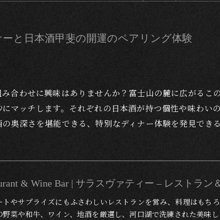
ナーと日本酒甲斐の開運のペアリング体験
組み合わせに興味はありませんか？富士山の麓に広がるこ
妙にマッチします。それぞれの日本酒が持つ個性や味わい
酒の奥深さを堪能できる、特別なディナー体験を発見でき
Restaurant & Wine Bar | サラスヴァティー – レス
ートやサプライズにもふさわしいレストランを営み、料理はもちろ
の野菜や和牛、ワイン、地酒を厳選し、河口湖で洗練された美味し