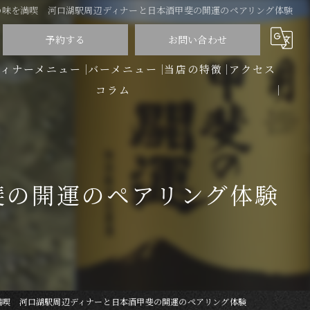
の味を満喫 河口湖駅周辺ディナーと日本酒甲斐の開運のペアリング体験
予約する
お問い合わせ
ディナーメニュー
バーメニュー
当店の特徴
アクセス
コラム
洋食
バー
ディナー
斐の開運のペアリング体験
コース
ワイン
満喫 河口湖駅周辺ディナーと日本酒甲斐の開運のペアリング体験