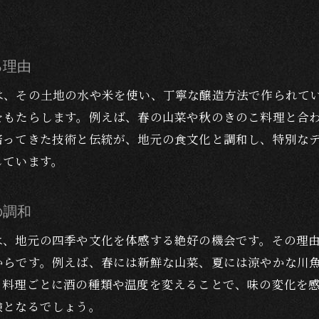
る理由
は、その土地の水や米を使い、丁寧な醸造方法で作られて
をもたらします。例えば、春の山菜や秋のきのこ料理と合
培ってきた技術と伝統が、地元の食文化と調和し、特別な
しています。
の調和
は、地元の四季や文化を体感する絶好の機会です。その理
からです。例えば、春には新鮮な山菜、夏には涼やかな川
、料理ごとに酒の種類や温度を変えることで、味の変化を
験となるでしょう。