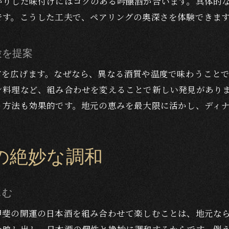
かりした味付けにはコクのある吟醸酒が合います。具体的
甲斐の開運純米吟醸がもたらす食卓の変化
です。こうした工夫で、ペアリングの奥深さを体験できま
井出醸造の技術が生む地酒の個性を体験
ディナーシーンで輝く甲斐の開運の楽しみ方
験を提案
日本酒好きが語るディナーと地酒の魅力
方を広げます。なぜなら、異なる酒質や温度で味わうこと
ディナーに合う甲斐の開運の魅力再発見
ン料理など、組み合わせを変えることで新しい発見があり
ディナーに映える甲斐の開運の味わい深さ
う方法も効果的です。地元の恵みを最大限に活かし、ディ
地酒井出醸造とディナーの新たな魅力を発見
日本酒甲斐の開運で楽しむ大人の時間
の絶妙な調和
ディナーと甲斐の開運の相性を再確認
井出醸造の伝統が息づく地酒の魅力とは
しむ
甲斐の開運の日本酒を組み合わせて楽しむことは、地元な