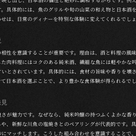
を映し出し、日本酒の個性と絶妙に調和するからです。例
す。具体的には、魚のグリルや旬の山菜の和え物と日本酒
わせは、日常のディナーを特別な体験に変えてくれるでし
説
の相性を意識することが重要です。理由は、酒と料理の風
した肉料理にはコクのある純米酒、繊細な魚には軽やかな
すいとされています。具体的には、食材の旨味や香りを壊
せて日本酒を選ぶことで、より豊かな食体験が得られるで
発見
良さが魅力です。なぜなら、純米吟醸の持つふくよかな香
らや、新鮮な川魚の塩焼きとのペアリングが代表的です。
妙にマッチします。こうした組み合わせを意識することで