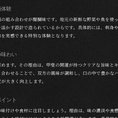
ディナーと甲斐の開運ペアリング入門ガイド
酒体験
日本酒好きにおすすめの地酒ペアリング法
酒の組み合わせが醍醐味です。地元の新鮮な野菜や魚を使
井出醸造の日本酒で極上ディナー体験を演出
を活かす設計で造られているからです。具体的には、刺身
ディナーを彩る日本酒と料理の選び方
和を実感できる特別な体験となります。
甲斐の開運純米酒で楽しむペアリングの魅力
井出醸造の地酒で特別な夜を満喫
の味わい
井出醸造の地酒で贅沢なディナータイムを満喫
深めます。その理由は、甲斐の開運が持つクリアな旨味と
ディナーを格上げする甲斐の開運の味わい方
と合わせることで、双方の風味が調和し、口の中で豊かな
地酒の歴史と共に楽しむ特別な夜の演出法
度が大きく向上します。
ディナーに合う井出醸造の日本酒の選び方
甲斐の開運金印で楽しむ大人のディナー体験
ポイント
ディナーを格上げする甲斐の開運の力
の味付けや食材に注目しましょう。理由は、味の濃淡や食
ディナーの味を引き立てる甲斐の開運の秘密