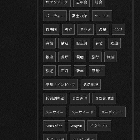
ロマンチック
忘年会
総会
パーティー
富士の介
サーモン
自農園
野菜
冬花火
温泉
2025
春節
歓迎
旧正月
春节
欢迎
歡迎
餐厅
餐廳
旅行
旅游
旅遊
正月
新年
甲州牛
甲州ワインビーフ
低温調理
低温調理法
真空調理
真空調理法
スーヴィー
スーヴィード
スーヴィッド
Sous Vide
Wagyu
イタリアン
カプレーゼ
カルパッチョ