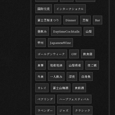
国際交流
インターナショナル
富士芝桜まつり
Dinner
芝桜
Bar
昼飲み
DaytimeCocktails
山梨
甲州
JapaneseWine
ゴールデンウィーク
GW
飲食店
食事
地産地消
山梨県産
夜ご飯
外食
一人飲み
深夜
白身魚
カレイ
富士山梅酒
食前酒
ペアリング
ハーブフェスティバル
ラベンダー
ジャズ
クラシック