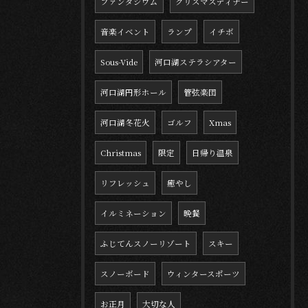
ファンタジウム
クリスマスディナー
音楽イベント
ランプ
イチボ
Sous-Vide
河口湖ステラシアター
河口湖円形ホール
管弦楽団
河口湖冬花火
ゴルフ
Xmas
Christmas
限定
日帰り温泉
リフレッシュ
癒やし
イルミネーション
晩餐
ふじてんスノーリゾート
スキー
スノーボード
ウィンタースポーツ
お正月
大切な人