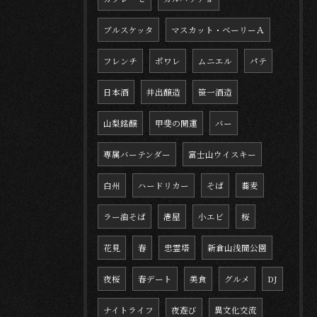
ブルスケッタ
マスカット・ベーリーＡ
フレンチ
ポワレ
ムニエル
パテ
日本酒
井出醸造
笹一酒造
山梨銘醸
甲斐の開運
バー
専属バーテンダー
富士山ウイスキー
白州
ハードリカー
そば
蕎麦
ラー油そば
港屋
小エビ
桜
花見
春
忠霊塔
新倉山浅間公園
夜桜
春デート
美食
グルメ
DJ
ナイトライフ
夜遊び
異文化交流