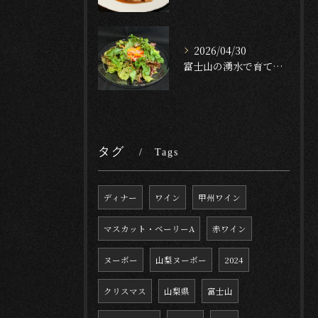
2026/04/30
富士山の湧水で育てたクレソンのサラダ🥬✨[English f...
タグ
Tags
ディナー
ワイン
甲州ワイン
マスカット・ベーリーA
赤ワイン
ヌーボー
山梨ヌーボー
2024
クリスマス
山梨県
富士山