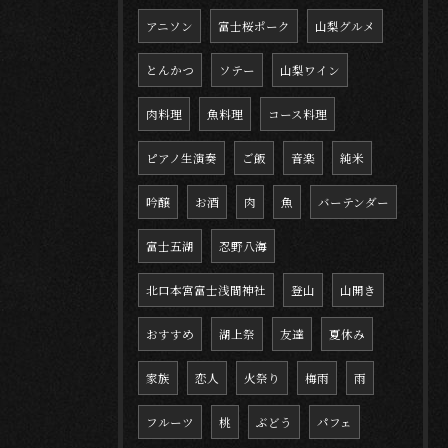
アニソン
富士桜ポーク
山梨グルメ
とんかつ
ソテー
山梨ワイン
肉料理
魚料理
コース料理
ピアノ生演奏
ご飯
音楽
純米
吟醸
お酒
肉
魚
バーテンダー
富士五湖
忍野八海
北口本宮富士浅間神社
登山
山開き
おすすめ
湖上祭
友達
夏休み
家族
恋人
火祭り
梅雨
雨
フルーツ
桃
ぶどう
パフェ