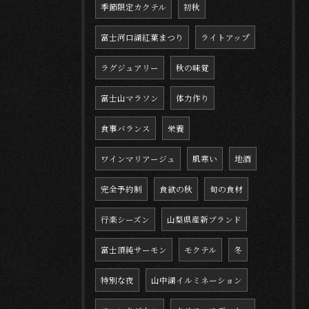
季節限定カクテル
初秋
富士河口湖紅葉まつり
ライトアップ
ラグジュアリー
秋の味覚
富士山マラソン
体力作り
食事バランス
栄養
ワインマリアージュ
肌寒い
地酒
完全予約制
食欲の秋
旬の食材
行楽シーズン
山梨県産新ブランド
富士頂純サーモン
モクテル
冬
特別な夜
山中湖イルミネーション