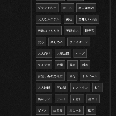
ブランド和牛
コース
河口湖周辺
大人なカクテル
親睦
美味しいお酒
素敵なひととき
英語対応
観光客
安心
楽しめる
ヴァイオリン
大人向け
大石公園
ハーブ
ライブ後
余韻
贅沢
料理
音楽と森の美術館
お花
オルゴール
大人時間
河口湖
レストラン
和牛
美味しい
デート
記念日
誕生日
ピアノ
生演奏
おしゃれ
観光