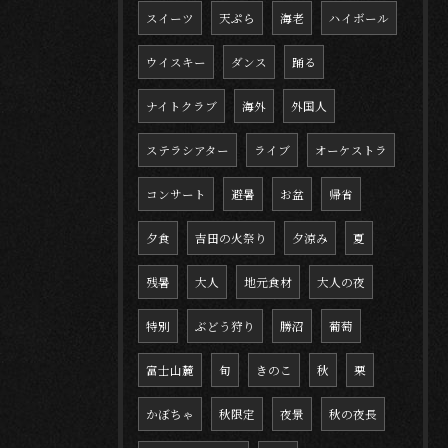
スイーツ
天ぷら
海老
ハイボール
ウイスキー
ダンス
踊る
ナイトクラブ
海外
外国人
ステラシアター
ライブ
オーケストラ
コンサート
避暑
お盆
帰省
夕食
吉田の火祭り
夕涼み
夏
残暑
大人
地元食材
大人の夜
特別
ぶどう狩り
勝沼
葡萄
富士山麓
旬
きのこ
秋
栗
かぼちゃ
秋限定
夜景
秋の夜長