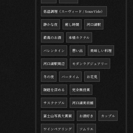
低温調理（スーヴィード / Sous-Vide）
静かな夜
癒し時間
河口湖駅
最高のお酒
本格カクテル
バレンタイン
思い出
美味しい料理
河口湖駅周辺
モダンラグジュアリー
冬の夜
バータイム
お花見
親睦を深める
完全無投薬
サステナブル
河口湖美術館
富士山写真大賞展
お酒好き
カップル
ワインペアリング
ソムリエ