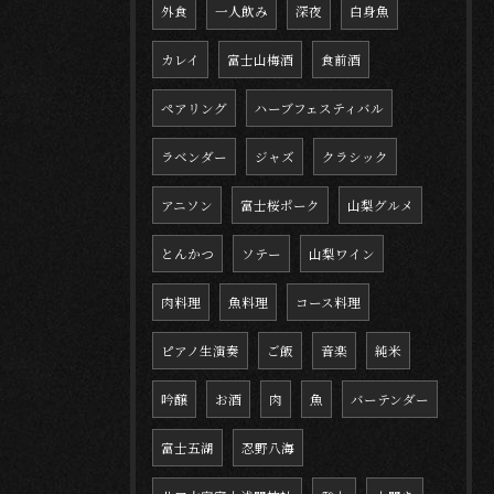
外食
一人飲み
深夜
白身魚
カレイ
富士山梅酒
食前酒
ペアリング
ハーブフェスティバル
ラベンダー
ジャズ
クラシック
アニソン
富士桜ポーク
山梨グルメ
とんかつ
ソテー
山梨ワイン
肉料理
魚料理
コース料理
ピアノ生演奏
ご飯
音楽
純米
吟醸
お酒
肉
魚
バーテンダー
富士五湖
忍野八海