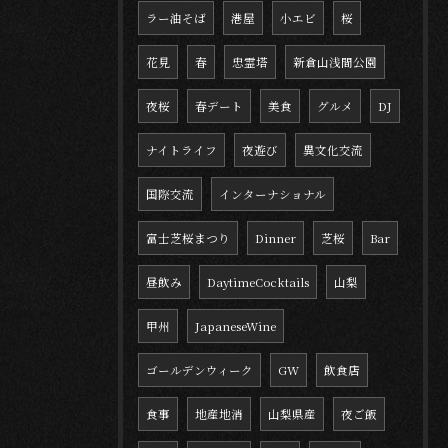
ラー油そば
港屋
小エビ
桜
花見
春
忠霊塔
新倉山浅間公園
夜桜
春デート
美食
グルメ
DJ
ナイトライフ
夜遊び
異文化交流
国際交流
インターナショナル
富士芝桜まつり
Dinner
芝桜
Bar
昼飲み
DaytimeCocktails
山梨
甲州
JapaneseWine
ゴールデンウィーク
GW
飲食店
食事
地産地消
山梨県産
夜ご飯