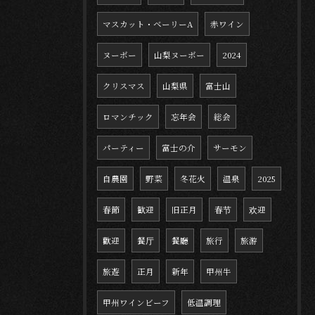
マスカット・ベーリーA
赤ワイン
ヌーボー
山梨ヌーボー
2024
クリスマス
山梨県
富士山
ロマンチック
忘年会
総会
パーティー
富士の介
サーモン
自農園
野菜
冬花火
温泉
2025
春節
歓迎
旧正月
春节
欢迎
歡迎
餐厅
餐廳
旅行
旅游
旅遊
正月
新年
甲州牛
甲州ワインビーフ
低温調理