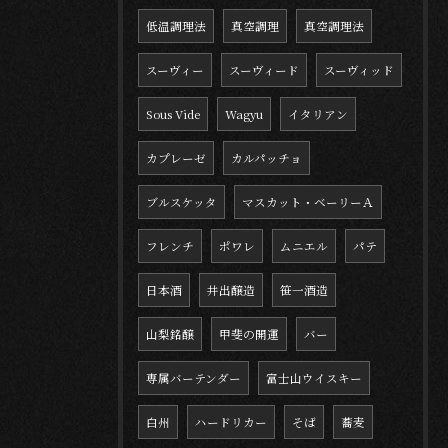
低温調理法
真空調理
真空調理法
スーヴィー
スーヴィード
スーヴィッド
Sous Vide
Wagyu
イタリアン
カプレーゼ
カルパッチョ
ブルスケッタ
マスカット・ベーリーＡ
フレンチ
ポワレ
ムニエル
パテ
日本酒
井出醸造
笹一酒造
山梨銘醸
甲斐の開運
バー
専属バーテンダー
富士山ウイスキー
白州
ハードリカー
そば
蕎麦