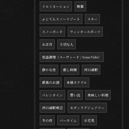
イルミネーション
晩餐
ふじてんスノーリゾート
スキー
スノーボード
ウィンタースポーツ
お正月
大切な人
低温調理（スーヴィード / Sous-Vide）
静かな夜
癒し時間
河口湖駅
最高のお酒
本格カクテル
バレンタイン
思い出
美味しい料理
河口湖駅周辺
モダンラグジュアリー
冬の夜
バータイム
お花見