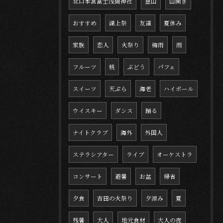
北口本宮富士浅間神社
登山
山開き
おすすめ
湖上祭
友達
夏休み
家族
恋人
火祭り
梅雨
雨
フルーツ
桃
ぶどう
パフェ
スイーツ
天ぷら
海老
ハイボール
ウイスキー
ダンス
踊る
ナイトクラブ
海外
外国人
ステラシアター
ライブ
オーケストラ
コンサート
避暑
お盆
帰省
夕食
吉田の火祭り
夕涼み
夏
残暑
大人
地元食材
大人の夜