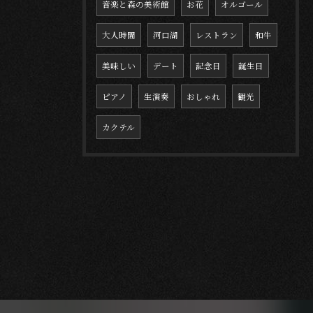
音楽と森の美術館
お花
オルゴール
大人時間
河口湖
レストラン
和牛
美味しい
デート
記念日
誕生日
ピアノ
生演奏
おしゃれ
観光
カクテル