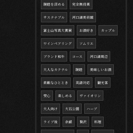
親睦を深める
完全無投薬
サステナブル
河口湖美術館
富士山写真大賞展
お酒好き
カップル
ワインペアリング
ソムリエ
ブランド和牛
コース
河口湖周辺
大人なカクテル
親睦
美味しいお酒
素敵なひととき
英語対応
観光客
安心
楽しめる
ヴァイオリン
大人向け
大石公園
ハーブ
ライブ後
余韻
贅沢
料理