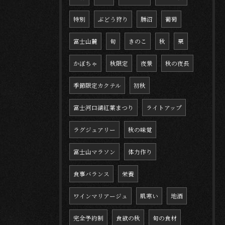
特別
ぶどう狩り
勝沼
葡萄
富士山麓
旬
きのこ
秋
栗
かぼちゃ
秋限定
夜景
秋の夜長
季節限定カクテル
初秋
富士河口湖紅葉まつり
ライトアップ
ラグジュアリー
秋の味覚
富士山マラソン
体力作り
食事バランス
栄養
ワインマリアージュ
肌寒い
地酒
完全予約制
食欲の秋
旬の食材