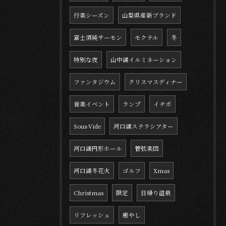
行楽シーズン
山梨県産新ブランド
富士頂純サーモン
モクテル
冬
特別な夜
山中湖イルミネーション
ファンタジウム
クリスマスディナー
音楽イベント
ランプ
イチボ
Sous-Vide
河口湖ステラシアター
河口湖円形ホール
管弦楽団
河口湖冬花火
ゴルフ
Xmas
Christmas
限定
日帰り温泉
リフレッシュ
癒やし